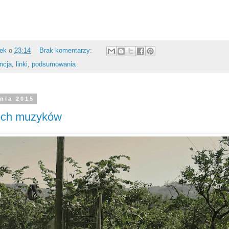
rek
o
23:14
Brak komentarzy:
ncja
,
linki
,
podsumowania
znia 2015
óch muzyków