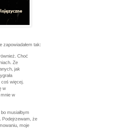
re zapowiadałem tak:
 również. Choć
niach. Ze
anych, jak
ygrała
 coś więcej.
ę w
y mnie w
j, bo musiałbym
e. Podejrzewam, że
umowaniu, moje