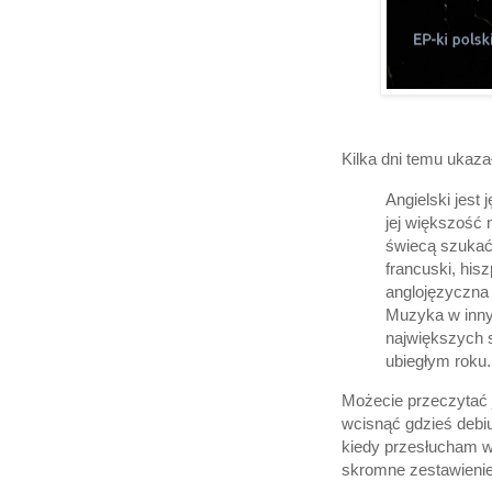
Kilka dni temu ukaza
Angielski jest
jej większość 
świecą szukać
francuski, hi
anglojęzyczna 
Muzyka w innyc
największych s
ubiegłym roku.
Możecie przeczytać
wcisnąć gdzieś debi
kiedy przesłucham w
skromne zestawienie