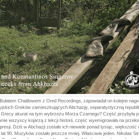
Bułatem Chalilowem z Ored Recordings, zapowiadał on kolejne nagr
tyjskich Greków zamieszkujących Abchazję, separatystyczną republi
ąd Grecy akurat na tym wybrzeżu Morza Czarnego? Część przybyła p
ewnie wszyscy kojarzą z lekcji historii, część wyemigrowała na przeł
resji. Dziś w Abchazji zostało ich niewiele ponad tysiąc, większość 
lat 90. Muzyków zostało jeszcze mniej. Właściwie jeden. Nikolas Si