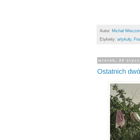
Autor:
Michał Wieczo
Etykiety:
artykuły
,
Fra
wtorek, 20 styc
Ostatnich dw