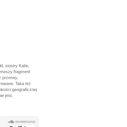
, siostry Katie,
ierwszy fragment
z przerwy.
rowane. Taka też
okości geograficznej
e jest.