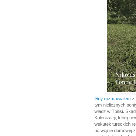
Gdy rozmawiałem
z 
tym nielicznych pon
władz w Tbilisi. Sk
Kolonizacji, którą p
wskutek tureckich rep
po wojnie domowej z 