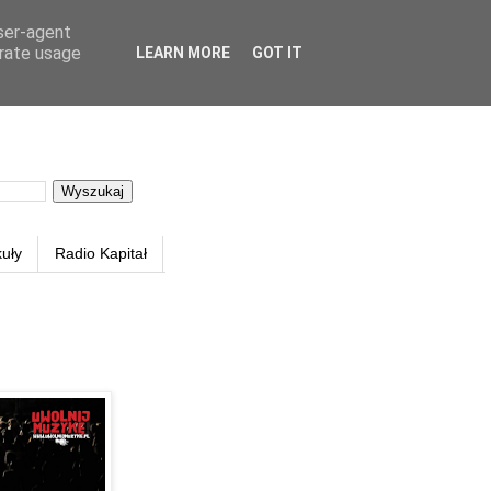
user-agent
erate usage
LEARN MORE
GOT IT
kuły
Radio Kapitał