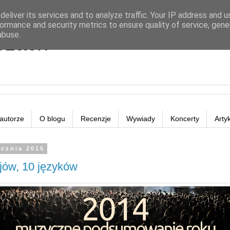
eliver its services and to analyze traffic. Your IP address and 
ormance and security metrics to ensure quality of service, gen
abuse.
eżach
autorze
O blogu
Recenzje
Wywiady
Koncerty
Arty
ycznia 2015
ajów, 10 języków