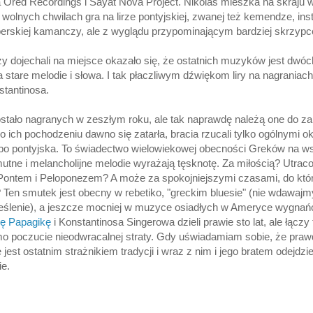
a Ored Recordings i Sayat Nova Project. Nikolas mieszka na skraju 
W wolnych chwilach gra na lirze pontyjskiej, zwanej też kemendze, in
rskiej kamanczy, ale z wyglądu przypominającym bardziej skrzypc
dojechali na miejsce okazało się, że ostatnich muzyków jest dwóch
 stare melodie i słowa. I tak płaczliwym dźwiękom liry na nagraniac
tantinosa.
stało nagranych w zeszłym roku, ale tak naprawdę należą one do za
 ich pochodzeniu dawno się zatarła, bracia rzucali tylko ogólnymi ok
lbo pontyjska. To świadectwo wielowiekowej obecności Greków na 
tne i melancholijne melodie wyrażają tęsknotę. Za miłością? Utrac
Pontem i Peloponezem? A może za spokojniejszymi czasami, do któr
? Ten smutek jest obecny w rebetiko, "greckim bluesie" (nie wdawajm
kreślenie), a jeszcze mocniej w muzyce osiadłych w Ameryce wygna
ę Papagikę
i Konstantinosa Singerowa dzieli prawie sto lat, ale łączy
mo poczucie nieodwracalnej straty. Gdy uświadamiam sobie, że pra
 jest ostatnim strażnikiem tradycji i wraz z nim i jego bratem odejdz
e.