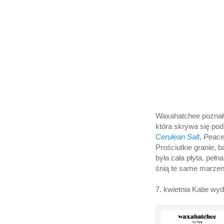
Waxahatchee poznałem
która skrywa się po
Cerulean Salt
,
Peace
Prościutkie granie,
była cała płyta, peł
śnią te same marzeni
7. kwietnia Katie wy