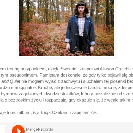
 trochę przypadkiem, dzięki Swearin', zespołowi Alisson Crutchfield
d tym pseudonimem. Pamiętam doskonale, że gdy tylko pojawił się p
 and Quiet
nie mogłem wyjść z zachwytu i słuchałem tej piosenki be
 bardzo emocjonalne. Kruche, ale jednocześnie bardzo mocne, zdespe
na hymnów zagubionych dwudziestolatków, którzy niezależnie od szer
a o beztroskim życiu i rozpaczają, gdy okazuje się, że wcale takim ni
daje trzeci album,
Ivy Tripp
. Czekam i zapętlam
Air
.