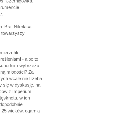
wsi Czernigowka,
strumencie
e.
. Brat Nikolasa,
h towarzyszy
mierzchłej
reśleniami - albo to
wschodnim wybrzeżu
oną młodości? Za
ych wcale nie trzeba
y się w dyskusję, na
ńców z Imperium
 tęsknota, w ich
wdopodobnie
ie 25 wieków, ogarnia