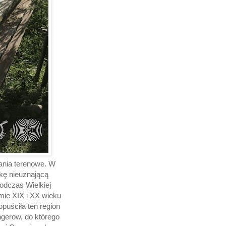
ania terenowe. W
kę nieuznającą
odczas Wielkiej
omie XIX i XX wieku
opuściła ten region
ngerow, do którego