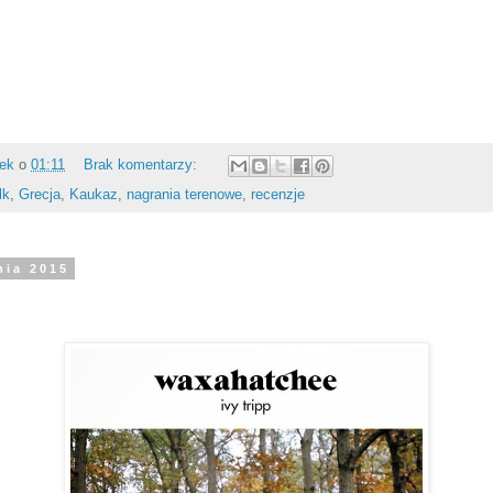
rek
o
01:11
Brak komentarzy:
lk
,
Grecja
,
Kaukaz
,
nagrania terenowe
,
recenzje
nia 2015