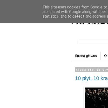
This site uses cookies from Google to d
are shared with Google along with perf
statistics, and to detect and address 
Na obrz
Strona główna
O 
niedziela, 25 st
10 płyt, 10 kr