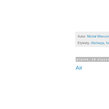
Autor:
Michał Wieczo
Etykiety:
Abchazja
,
fo
piątek, 16 stycz
Air