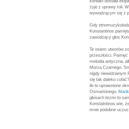
kontakt dostała ekip
żyje z uprawy roli. 
wywodzącym się z pe
Gdy etnomuzykolodzy 
Konstantinos pamięta
zawodzący głos Kons
Te osiem utworów zo
przeszłości. Pamięć o
melodia antyczna, a
Morza Czarnego. Smu
nigdy niewidzianym 
się tak daleko cofać
ile to uprawnione o
Osmańskiego.
Marik
głosach brzmi to sa
Konstatntinos wie, że
mnie podobne uczuci