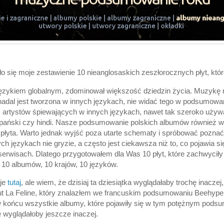
ło się moje zestawienie 10 nieanglosaskich zeszłorocznych płyt, któ
 językiem globalnym, zdominował większość dziedzin życia. Muzykę
nadal jest tworzona w innych językach, nie widać tego w podsumowa
 artystów śpiewających w innych językach, nawet tak szeroko używ
szpański czy hindi. Nasze podsumowanie polskich albumów również w
płyta. Warto jednak wyjść poza utarte schematy i spróbować poznać
h językach nie gryzie, a często jest ciekawsza niż to, co pojawia si
erwisach. Dlatego przygotowałem dla Was 10 płyt, które zachwycił
 10 albumów, 10 krajów, 10 języków.
 je
tutaj
, ale wiem, że dzisiaj ta dziesiątka wyglądałaby trochę inacze
ut La Feline, który znalazłem we francuskim podsumowaniu Beehyp
 końcu wszystkie albumy, które pojawiły się w tym potężnym pods
 wyglądałoby jeszcze inaczej.