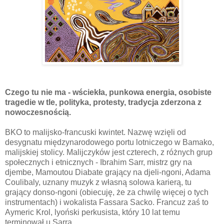
Czego tu nie ma - wściekła, punkowa energia, osobiste
tragedie w tle, polityka, protesty, tradycja zderzona z
nowoczesnością.
BKO to malijsko-francuski kwintet. Nazwę wzięli od
desygnatu międzynarodowego portu lotniczego w Bamako,
malijskiej stolicy. Malijczyków jest czterech, z różnych grup
społecznych i etnicznych - Ibrahim Sarr, mistrz gry na
djembe, Mamoutou Diabate grający na djeli-ngoni, Adama
Coulibaly, uznany muzyk z własną solowa karierą, tu
grający donso-ngoni (obiecuję, że za chwilę więcej o tych
instrumentach) i wokalista Fassara Sacko. Francuz zaś to
Aymeric Krol, lyoński perkusista, który 10 lat temu
terminował u Sarra.