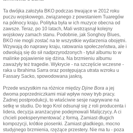
Ta dwójka założyła BKO podczas trwające w 2012 roku
puczu wojskowego, związanego z powstaniem Tuaregów
na północy kraju. Polityka była w ich muzyce obecna od
zawsze. Teraz, po 10 latach, Mali wstrząsnął kolejny
wojskowy zamach stanu. Podobnie, jak Songhoy Blues,
BKO nie mogli zostać na te wszystkie wydarzenia obojętni.
Wzywają do naprawy kraju, ratowania społeczeństwa, ale i
odwołują się do sił nadprzyrodzonych - tytuł albumu to w
malinke pojawienie się dżina. Na brzmieniu albumu
zaważyły też tragedie. Wykrycie - na szczęście wczesne -
raka u Ibrahima Sarra oraz postępująca utrata wzroku u
Fassary Sacko, spowodowana jaskrą.
Przede wszystkim na różnice między
Djine Bora
a jej
dwoma poprzedniczkami miał wpływ nowy tryb pracy.
Żadnej postprodukcji, to właściwie sesje nagrywane na
setkę w studiu. Do tego Krol odsunął się z roli producenta i
lidera, decyzja aranżacyjne podejmowali Malijczycy. A ci
chcieli poeksperymentować z formą. Zamiast długich
kompozycji, krótkie piosenki. Zamiast gładkiego, mocno
studyjnego brzmienia, rzężące przestery. Nie ma tu - poza