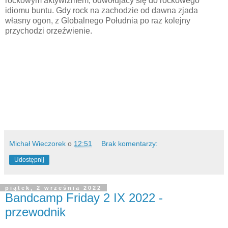
rockowym aktywizmem, odwołujacy się do rockowego
idiomu buntu. Gdy rock na zachodzie od dawna zjada
własny ogon, z Globalnego Południa po raz kolejny
przychodzi orzeźwienie.
Michał Wieczorek
o
12:51
Brak komentarzy:
Udostępnij
piątek, 2 września 2022
Bandcamp Friday 2 IX 2022 -
przewodnik