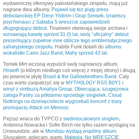
wydawniczej ofensywy pakistańskiego zespołu, mają już
nagrane dwa albumy.
Pojawił się tez piąty press
debiutanckiej EP Deryi Yildirim i Grup Simsek
.
Izraelscy
psychonauci z Sababa 5 wreszcie zapowiedzieli
długogrający debiut
. Tinariwen otwierają swoje archiwa i
wznawiają kasetę sprzed 31 (!) lat, swój "oficjalny" debiut
prezentujący zupełnie inne oblicze tego emblematycznego
saharyjskiego zespołu
. Habibi Funk dotarli do
albumu
wokalistki Cairo Jazz Band, Mahy sprzed 43 lat
.
Tomek Mirt wczoraj wypuścił swój najnowszy album
,
Hiraeth
(o którym niedługo coś więcej z mojej strony) i drugą
po powrocie płytę
Brasil & the Gallowbrothers Band
. Cały
czas warto zaopatrzyć się w
MYTH0L0GY
RSS B0Y1
i
winyl z vimbuzą Amaliya Group
.
Obiecująca, szugejzowa
załoga Pastry za półdarmo sprzedaje singielek
.
Cloud
Nothings na dzieisęciolecie wygrzebali koncert z trasy
promujacej
Attack on Memory
.
Pejzaż wraca do TVPCO z
siedmiocalowym singlem,
Antonina Nowacka i Sofie Birch nie tylko razem wystąpią na
Unsoundzie, ale w
Mondoju wydają wspólny album
.
Słyszałem, polecam, warto.
Małgola. No WRESZCIE