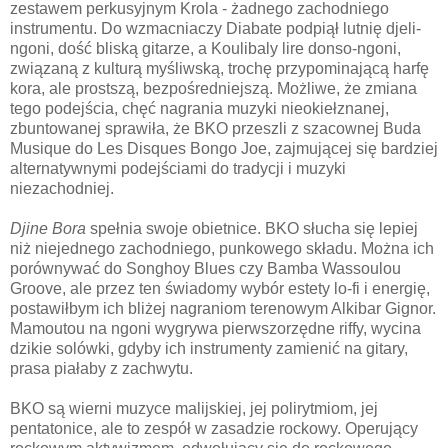
zestawem perkusyjnym Krola - żadnego zachodniego
instrumentu. Do wzmacniaczy Diabate podpiął lutnię djeli-
ngoni, dość bliską gitarze, a Koulibaly lire donso-ngoni,
związaną z kulturą myśliwską, trochę przypominającą harfę
kora, ale prostszą, bezpośredniejszą. Możliwe, że zmiana
tego podejścia, chęć nagrania muzyki nieokiełznanej,
zbuntowanej sprawiła, że BKO przeszli z szacownej Buda
Musique do Les Disques Bongo Joe, zajmującej się bardziej
alternatywnymi podejściami do tradycji i muzyki
niezachodniej.
Djine Bora
spełnia swoje obietnice. BKO słucha się lepiej
niż niejednego zachodniego, punkowego składu. Można ich
porównywać do Songhoy Blues czy Bamba Wassoulou
Groove, ale przez ten świadomy wybór estety lo-fi i energię,
postawiłbym ich bliżej nagraniom terenowym Alkibar Gignor.
Mamoutou na ngoni wygrywa pierwszorzędne riffy, wycina
dzikie solówki, gdyby ich instrumenty zamienić na gitary,
prasa piałaby z zachwytu.
BKO są wierni muzyce malijskiej, jej polirytmiom, jej
pentatonice, ale to zespół w zasadzie rockowy. Operujący