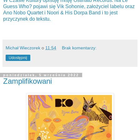
W Czasie Kultury opisuję misję Ostinato Records
.
Na Le
Guess Who? pojawi się Vik Sohonie, założyciel labelu oraz
Ano Nobo Quartet i Noori & His Dorpa Band i to jest
przyczynek do tekstu.
Michał Wieczorek
o
11:54
Brak komentarzy:
Udostępnij
poniedziałek, 5 września 2022
Zamplifikowani