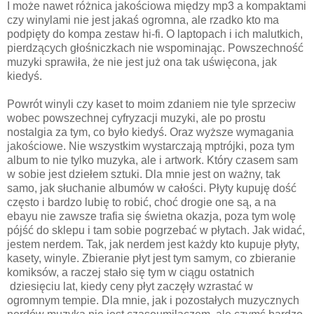
I może nawet różnica jakościowa między mp3 a kompaktami
czy winylami nie jest jakaś ogromna, ale rzadko kto ma
podpięty do kompa zestaw hi-fi. O laptopach i ich malutkich,
pierdzących głośniczkach nie wspominając. Powszechność
muzyki sprawiła, że nie jest już ona tak uświęcona, jak
kiedyś.
Powrót winyli czy kaset to moim zdaniem nie tyle sprzeciw
wobec powszechnej cyfryzacji muzyki, ale po prostu
nostalgia za tym, co było kiedyś. Oraz wyższe wymagania
jakościowe. Nie wszystkim wystarczają mptrójki, poza tym
album to nie tylko muzyka, ale i artwork. Który czasem sam
w sobie jest dziełem sztuki. Dla mnie jest on ważny, tak
samo, jak słuchanie albumów w całości. Płyty kupuję dość
często i bardzo lubię to robić, choć drogie one są, a na
ebayu nie zawsze trafia się świetna okazja, poza tym wolę
pójść do sklepu i tam sobie pogrzebać w płytach. Jak widać,
jestem nerdem. Tak, jak nerdem jest każdy kto kupuje płyty,
kasety, winyle. Zbieranie płyt jest tym samym, co zbieranie
komiksów, a raczej stało się tym w ciągu ostatnich
dziesięciu lat, kiedy ceny płyt zaczęły wzrastać w
ogromnym tempie. Dla mnie, jak i pozostałych muzycznych