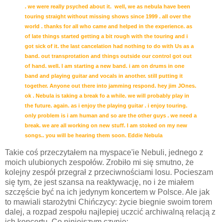
. we were really psyched about it. well, we as nebula have been
touring straight without missing shows since 1999 . all over the
world . thanks for all who came and helped in the experience. as
of late things started getting a bit rough with the touring and i
got sick of it. the last cancelation had nothing to do with Us as a
band. out transprotation and things outside our control got out
of hand. well. I am starting a new band. i am on drums in one
band and playing guitar and vocals in another. still putting it
together. Anyone out there into jamming respond. hey jim JOnes.
ok . Nebula is taking a break fo a while. we will probably play in
the future. again. as i enjoy the playing guitar . i enjoy touring.
only problem is i am human and so are the other guys . we need a
break. we are all working on new stuff. I am stoked on my new
songs.. you will be hearing them soon. Eddie Nebula
Takie coś przeczytałem na myspace'ie Nebuli, jednego z
moich ulubionych zespołów. Zrobiło mi się smutno, że
kolejny zespół przegrał z przeciwnościami losu. Pocieszam
się tym, że jest szansa na reaktywację, no i że miałem
szczęście być na ich jedynym koncertem w Polsce. Ale jak
to mawiali starożytni Chińczycy: życie biegnie swoim torem
dalej, a rozpad zespołu najlepiej uczcić archiwalną relacją z
ich koncertu. Co niniejszym czynię: