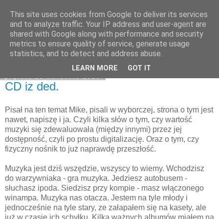
This site uses cookies from Google to deliver its services
Na obrzeżach
and to analyze traffic. Your IP address and user-agent are
shared with Google along with performance and security
metrics to ensure quality of service, generate usage
statistics, and to detect and address abuse.
▼
LEARN MORE
GOT IT
piątek, 23 kwietnia 2010
CD iz ded.
Pisał na ten temat Mike, pisali w wyborczej, strona o tym jest
nawet, napiszę i ja. Czyli kilka słów o tym, czy wartość
muzyki się zdewaluowała (między innymi) przez jej
dostępność, czyli po prostu digitalizację. Oraz o tym, czy
fizyczny nośnik to już naprawdę przeszłość.
Muzyka jest dziś wszędzie, wszyscy to wiemy. Wchodzisz
do warzywniaka - gra muzyka. Jedziesz autobusem -
słuchasz ipoda. Siedzisz przy kompie - masz włączonego
winampa. Muzyka nas otacza. Jestem na tyle młody i
jednocześnie na tyle stary, ze załapałem się na kasety, ale
już w czasie ich schyłku. Kilka ważnych albumów miałem na