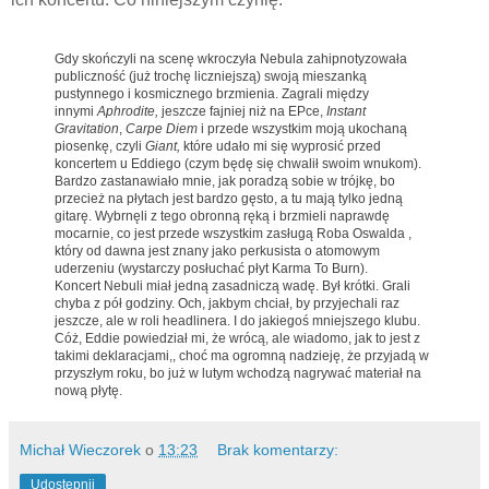
Gdy skończyli na scenę wkroczyła Nebula zahipnotyzowała
publiczność (już trochę liczniejszą) swoją mieszanką
pustynnego i kosmicznego brzmienia. Zagrali między
innymi
Aphrodite,
jeszcze fajniej niż na EPce,
Instant
Gravitation
,
Carpe Diem
i przede wszystkim moją ukochaną
piosenkę, czyli
Giant,
które udało mi się wyprosić przed
koncertem u Eddiego (czym będę się chwalił swoim wnukom).
Bardzo zastanawiało mnie, jak poradzą sobie w trójkę, bo
przecież na płytach jest bardzo gęsto, a tu mają tylko jedną
gitarę. Wybrnęli z tego obronną ręką i brzmieli naprawdę
mocarnie, co jest przede wszystkim zasługą Roba Oswalda ,
który od dawna jest znany jako perkusista o atomowym
uderzeniu (wystarczy posłuchać płyt Karma To Burn).
Koncert Nebuli miał jedną zasadniczą wadę. Był krótki. Grali
chyba z pół godziny. Och, jakbym chciał, by przyjechali raz
jeszcze, ale w roli headlinera. I do jakiegoś mniejszego klubu.
Cóż, Eddie powiedział mi, że wrócą, ale wiadomo, jak to jest z
takimi deklaracjami,, choć ma ogromną nadzieję, że przyjadą w
przyszłym roku, bo już w lutym wchodzą nagrywać materiał na
nową płytę.
Michał Wieczorek
o
13:23
Brak komentarzy:
Udostępnij