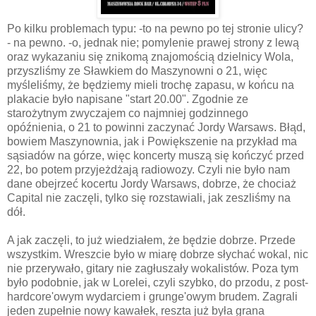
Po kilku problemach typu: -to na pewno po tej stronie ulicy?
- na pewno. -o, jednak nie; pomylenie prawej strony z lewą
oraz wykazaniu się znikomą znajomością dzielnicy Wola,
przyszliśmy ze Sławkiem do Maszynowni o 21, więc
myśleliśmy, że będziemy mieli trochę zapasu, w końcu na
plakacie było napisane "start 20.00". Zgodnie ze
starożytnym zwyczajem co najmniej godzinnego
opóźnienia, o 21 to powinni zaczynać Jordy Warsaws. Błąd,
bowiem Maszynownia, jak i Powiększenie na przykład ma
sąsiadów na górze, więc koncerty muszą się kończyć przed
22, bo potem przyjeżdżają radiowozy. Czyli nie było nam
dane obejrzeć kocertu Jordy Warsaws, dobrze, że chociaż
Capital nie zaczęli, tylko się rozstawiali, jak zeszliśmy na
dół.
A jak zaczęli, to już wiedziałem, że będzie dobrze. Przede
wszystkim. Wreszcie było w miarę dobrze słychać wokal, nic
nie przerywało, gitary nie zagłuszały wokalistów. Poza tym
było podobnie, jak w Lorelei, czyli szybko, do przodu, z post-
hardcore'owym wydarciem i grunge'owym brudem. Zagrali
jeden zupełnie nowy kawałek, reszta już była grana