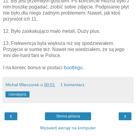
11. BB jest przemiłym gościem. Po koncercie można było z
nim troszkę pogadać, zrobić sobie zdjęcie. Podpisanie płyt
nie było dla niego żadnym problemem. Nawet, jak ktoś
przyniósł ich 11.
12. Było zaskakująco mało metali. Duży plus.
13. Frekwencja była większa niż się spodziewałem.
Przyjęcie w sumie też. Nawet nie wiedziałem, że są jego
inni die-hard fani w Polsce.
I na koniec bonus w postaci
bootlegu
.
Michał Wieczorek
o
00:51
1 komentarz:
Udostępnij
‹
›
Strona główna
Wyświetl wersję na komputer