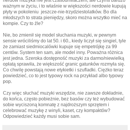
nerdów muzyka nie jest czasoumilaczem, ale czymś bardzo
ważnym w życiu, i to właśnie w większości nerdowie kupują
płyty w pokoleniu jeszcze-nie-trzydziestolatków. Bo dla
młodszych to strata pieniędzy, skoro można wszytko mieć na
kompie. Czy to źle?
Nie, bo zmienił się model słuchania muzyki, w pewnym
sensie wróciliśmy do lat 50. i 60., kiedy liczył się singiel, tyle
że zamiast siedmiocalówki kupuje się empetrójkę za 99
centów. System ten sam, ale model inny. Poważna różnica
jest jedna. Szeroka dostępność muzyki za darmo/niewielką
opłatą sprawiła, że większość granic gatunków rozmyła się.
Co chwilę powstają nowe etykietki i szufladki. Ciężko teraz
powiedzieć, co to jest typowy rock na przykład albo typowy
pop.
Czy więc słuchać muzyki wszędzie, nie zawsze dokładnie,
do końca, często pobieżnie, bez basów czy też wybudować
sobie wyciszoną komnatę z najdroższym sprzętem i
celebrować muzykę z winyli, kaset, czy kompaktów?
Odpowiedzieć każdy musi sobie sam.