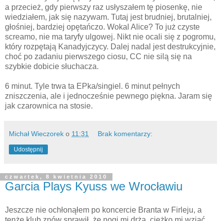
a przecież, gdy pierwszy raz usłyszałem tę piosenkę, nie
wiedziałem, jak się nazywam. Tutaj jest brudniej, brutalniej,
głośniej, bardziej opętańczo. Wokal Alice? To już czyste
screamo, nie ma taryfy ulgowej. Nikt nie ocali się z pogromu,
który rozpętają Kanadyjczycy. Dalej nadal jest destrukcyjnie,
choć po zadaniu pierwszego ciosu, CC nie silą się na
szybkie dobicie słuchacza.
6 minut. Tyle trwa ta EPka/singiel. 6 minut pełnych
zniszczenia, ale i jednocześnie pewnego piękna. Jaram się
jak czarownica na stosie.
Michał Wieczorek
o
11:31
Brak komentarzy:
Udostępnij
czwartek, 8 kwietnia 2010
Garcia Plays Kyuss we Wrocławiu
Jeszcze nie ochłonąłem po koncercie Branta w Firleju, a
tenże klub znów sprawił, że nogi mi drżą, ciężko mi wziąć