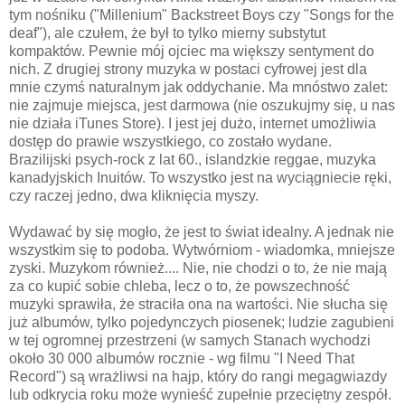
tym nośniku ("Millenium" Backstreet Boys czy "Songs for the
deaf"), ale czułem, że był to tylko mierny substytut
kompaktów. Pewnie mój ojciec ma większy sentyment do
nich. Z drugiej strony muzyka w postaci cyfrowej jest dla
mnie czymś naturalnym jak oddychanie. Ma mnóstwo zalet:
nie zajmuje miejsca, jest darmowa (nie oszukujmy się, u nas
nie działa iTunes Store). I jest jej dużo, internet umożliwia
dostęp do prawie wszystkiego, co zostało wydane.
Brazilijski psych-rock z lat 60., islandzkie reggae, muzyka
kanadyjskich Inuitów. To wszystko jest na wyciągniecie ręki,
czy raczej jedno, dwa kliknięcia myszy.
Wydawać by się mogło, że jest to świat idealny. A jednak nie
wszystkim się to podoba. Wytwórniom - wiadomka, mniejsze
zyski. Muzykom również.... Nie, nie chodzi o to, że nie mają
za co kupić sobie chleba, lecz o to, że powszechność
muzyki sprawiła, że straciła ona na wartości. Nie słucha się
już albumów, tylko pojedynczych piosenek; ludzie zagubieni
w tej ogromnej przestrzeni (w samych Stanach wychodzi
około 30 000 albumów rocznie - wg filmu "I Need That
Record") są wrażliwsi na hajp, który do rangi megagwiazdy
lub odkrycia roku może wynieść zupełnie przeciętny zespół.