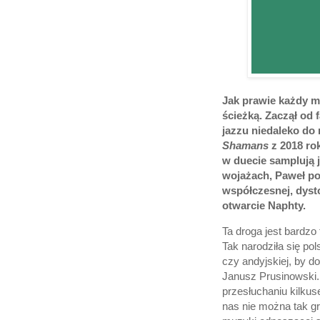
Jak prawie każdy m
ścieżką. Zaczął od 
jazzu niedaleko do 
Shamans
z 2018 rok
w duecie samplują j
wojażach, Paweł po
współczesnej, dyst
otwarcie Naphty.
Ta droga jest bardzo 
Tak narodziła się po
czy andyjskiej, by do
Janusz Prusinowski. 
przesłuchaniu kilkus
nas nie można tak gr