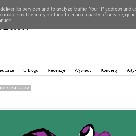
eliver its services and to analyze traffic. Your IP address and 
ormance and security metrics to ensure quality of service, gen
abuse.
eżach
autorze
O blogu
Recenzje
Wywiady
Koncerty
Arty
iernika 2022