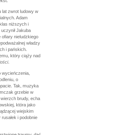
kst.
u lat zwrot ludowy w
onialnych. Adam
las niższych i
 uczynił Jakuba
ofiary nieludzkiego
iepodważalnej władzy
ch i pańskich.
temu, który ciąży nad
łości
.
do wycieńczenia,
odleniu, o
hopacie. Tak, muzyka
limczak grzebie w
 wierzch brudy, echa
wskiej, która jako
ządzącej wiejskim
 rusałek i podobnie
arstwione traumy, dać