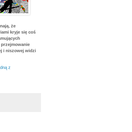
nają, że
iami kryje się coś
łamujących
ko przejmowanie
 i niszowej widzi
edną z