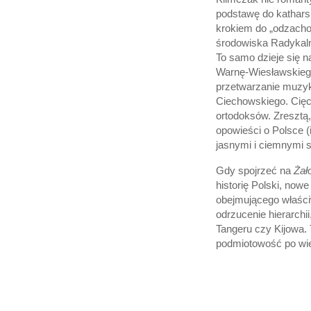
podstawę do kathars
krokiem do „odzachod
środowiska Radykalne
To samo dzieje się 
Warnę-Wiesławskiego
przetwarzanie muzyki
Ciechowskiego. Cięc
ortodoksów. Zresztą
opowieści o Polsce (i
jasnymi i ciemnymi 
Gdy spojrzeć na
Żał
historię Polski, now
obejmującego właści
odrzucenie hierarchi
Tangeru czy Kijowa.
podmiotowość po wie