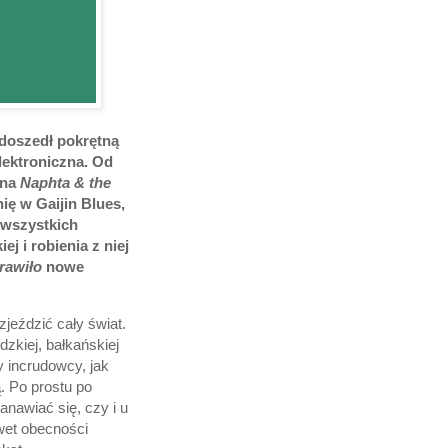
 doszedł pokrętną
elektroniczna. Od
 na
Naphta & the
ię w Gaijin Blues,
 wszystkich
 i robienia z niej
rawiło
nowe
zjeździć cały świat.
zkiej, bałkańskiej
zy incrudowcy, jak
. Po prostu po
anawiać się, czy i u
awet obecności