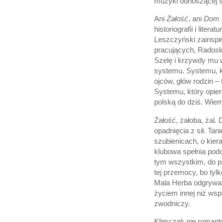
muzyki odnoszącej si
Ani
Żałość
, ani
Dom s
historiografii i lite
Leszczyński zainspi
pracujących, Radosł
Szelę i krzywdy mu w
systemu. Systemu, k
ojców, głów rodzin –
Systemu, który opier
polską do dziś. Wiem
Żałość, żałoba, żal. 
opadnięcia z sił. Tan
szubienicach, o kier
klubowa spełnia podo
tym wszystkim, do p
tej przemocy, bo tyl
Mala Herba odgrywa 
życiem innej niż wsp
zwodniczy.
Klimczak nie romanty