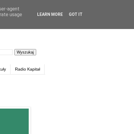
user-agent
erate usage
LEARN MORE
GOT IT
kuły
Radio Kapitał