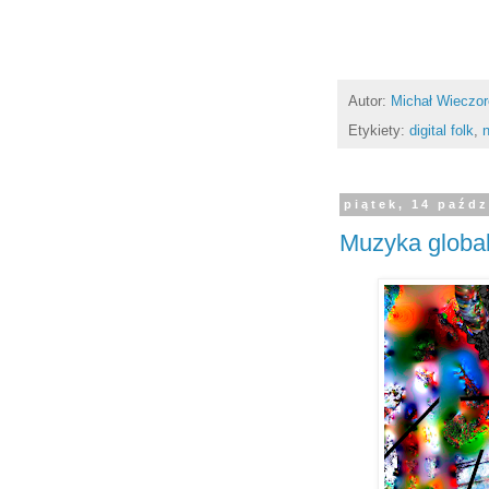
Autor:
Michał Wieczo
Etykiety:
digital folk
,
piątek, 14 paźdz
Muzyka globa