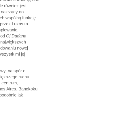
ale również jest
ł należący do
ich wspólną funkcję.
 przez Łukasza
plowanie,
t od
Oj Dadana
 największych
udowaniu nowej
wszystkimi jej
ywy, na spór o
 większego ruchu
e centrum,
nos Aires, Bangkoku,
podobnie jak