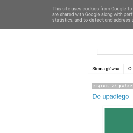
This site uses cookies from Google to d
are shared with Google along with perf
statistics, and to detect and address 
Na obrz
Strona główna
O 
piątek, 28 paźdz
Do upadłego