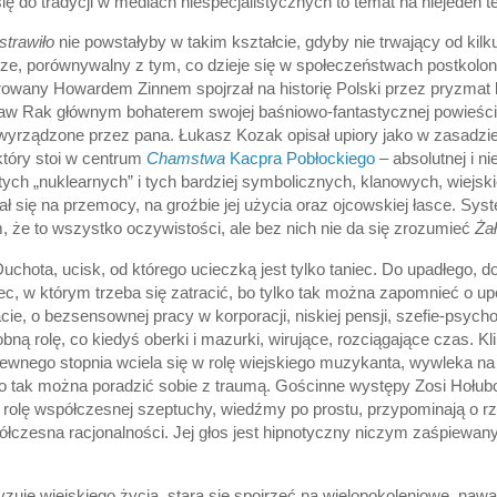
ę do tradycji w mediach niespecjalistycznych to temat na niejeden te
trawiło
nie powstałyby w takim kształcie, gdyby nie trwający od kilk
raturze, porównywalny z tym, co dzieje się w społeczeństwach postkol
rowany Howardem Zinnem spojrzał na historię Polski przez pryzmat k
aw Rak głównym bohaterem swojej baśniowo-fantastycznej powieści
yrządzone przez pana. Łukasz Kozak opisał upiory jako w zasadzie 
tóry stoi w centrum
Chamstwa
Kacpra Pobłockiego
– absolutnej i n
 tych „nuklearnych” i tych bardziej symbolicznych, klanowych, wiejski
ał się na przemocy, na groźbie jej użycia oraz ojcowskiej łasce. Sys
, że to wszystko oczywistości, ale bez nich nie da się zrozumieć
Ża
Duchota, ucisk, od którego ucieczką jest tylko taniec. Do upadłego, 
iec, w którym trzeba się zatracić, bo tylko tak można zapomnieć o up
acie, o bezsensownej pracy w korporacji, niskiej pensji, szefie-psyc
bną rolę, co kiedyś oberki i mazurki, wirujące, rozciągające czas. K
ewnego stopnia wciela się w rolę wiejskiego muzykanta, wywleka na
ko tak można poradzić sobie z traumą. Gościnne występy Zosi Hołubo
rolę współczesnej szeptuchy, wiedźmy po prostu, przypominają o r
ółczesna racjonalności. Jej głos jest hipnotyczny niczym zaśpiewany
zuje wiejskiego życia, stara się spojrzeć na wielopokoleniowe, naw