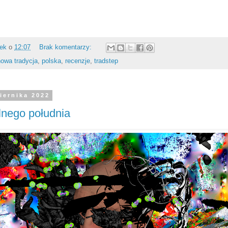
rek
o
12:07
Brak komentarzy:
nowa tradycja
,
polska
,
recenzje
,
tradstep
iernika 2022
lnego południa