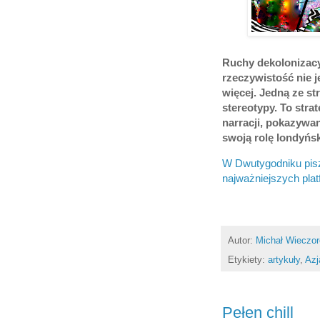
Ruchy dekolonizacyj
rzeczywistość nie j
więcej. Jedną ze s
stereotypy. To stra
narracji, pokazywa
swoją rolę londyńsk
W Dwutygodniku pisz
najważniejszych pla
Autor:
Michał Wieczo
Etykiety:
artykuły
,
Azj
Pełen chill