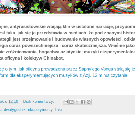
ne, antyrasistowskie wbijają klin w ustalone narracje, przypomi
est taka, jak się ją przedstawia w mediach, że pod znanymi histor
trategii jest przejmowanie i budowanie własnych opowieści, odk
tegia coraz powszechniejsza i coraz skuteczniejsza. Właśnie ja
nie zróżnicowania, bogactwa azjatyckiej muzyki eksperymentalnej
a oficyna i kolektyw Chinabot.
ę o tym, jak oficyna prowadzona przez Saphy'ego Vonga stałą się j
tform dla eksperymentujących muzyków z Azji. 12 minut czytania
rek
o
12:10
Brak komentarzy:
a
,
dwutygodnik
,
eksperymenty
,
linki