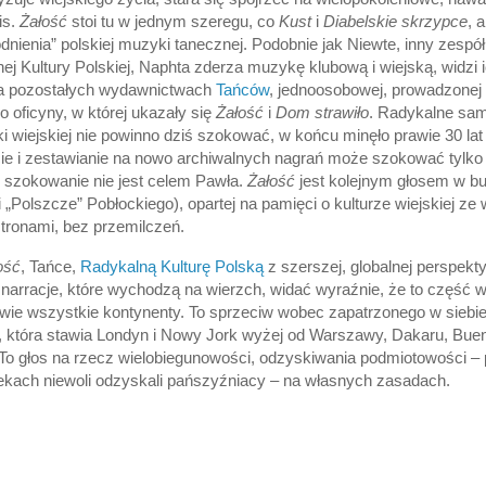
is.
Żałość
stoi tu w jednym szeregu, co
Kust
i
Diabelskie skrzypce
, 
nienia” polskiej muzyki tanecznej. Podobnie jak Niewte, inny zespó
j Kultury Polskiej, Naphta zderza muzykę klubową i wiejską, widzi 
na pozostałych wydawnictwach
Tańców
, jednoosobowej, prowadzonej
 oficyny, w której ukazały się
Żałość
i
Dom strawiło
. Radykalne sam
 wiejskiej nie powinno dziś szokować, w końcu minęło prawie 30 la
ie i zestawianie na nowo archiwalnych nagrań może szokować tylko
, szokowanie nie jest celem Pawła.
Żałość
jest kolejnym głosem w b
 „Polszcze” Pobłockiego), opartej na pamięci o kulturze wiejskiej ze 
stronami, bez przemilczeń.
ość
, Tańce,
Radykalną Kulturę Polską
z szerszej, globalnej perspekt
e narracje, które wychodzą na wierzch, widać wyraźnie, że to część
wie wszystkie kontynenty. To sprzeciw wobec zapatrzonego w siebi
i, która stawia Londyn i Nowy Jork wyżej od Warszawy, Dakaru, Bue
 To głos na rzecz wielobiegunowości, odzyskiwania podmiotowości – 
kach niewoli odzyskali pańszyźniacy – na własnych zasadach.