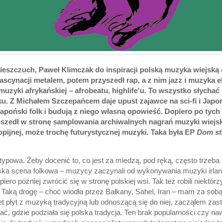
ieszczuch, Paweł Klimczak do inspiracji polską muzyka wiejską
fascynacji metalem, potem przyszedł rap, a z nim jazz i muzyka 
muzyki afrykańskiej – afrobeatu, highlife'u. To wszystko słychać
u. Z Michałem Szczepańcem daje upust zajawce na sci-fi i Japon
apoński folk i budują z niego własną opowieść. Dopiero po tych
szedł w stronę samplowania archiwalnych nagrań muzyki wiejskiej
opijnej, może trochę futurystycznej muzyki. Taka była EP
Dom st
typowa. Żeby docenić to, co jest za miedzą, pod ręką, często trzeba 
lska scena folkowa – muzycy zaczynali od wykonywania muzyki irland
piero później zwrócić się w stronę polskiej wsi. Tak też robili niektór
Taką drogę – choć wiodła przez Bałkany, Sahel, Iran – mam za sobą
et płyt z muzyką tradycyjną lub odnoszącą się do niej, zacząłem zast
ać, gdzie podziała się polska tradycja. Ten brak popularności czy n