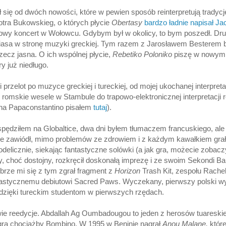
ł się od dwóch nowości, które w pewien sposób reinterpretują tradycj
otra Bukowskieg, o których płycie
Obertasy
bardzo ładnie napisał J
rowy koncert w Wołowcu. Gdybym był w okolicy, to bym poszedł. Dru
iasa w stronę muzyki greckiej. Tym razem z Jarosławem Besterem bio
rzecz jasna. O ich wspólnej płycie,
Rebetiko Poloniko
piszę w nowym
y już niedługo.
przelot po muzyce greckiej i tureckiej, od mojej ukochanej interpreta
 romskie wesele w Stambule do trapowo-elektronicznej interpretacji r
na Papaconstantino pisałem
tutaj
).
spędziłem na Globaltice, dwa dni byłem tłumaczem francuskiego, ale
ie zawiódł, mimo problemów ze zdrowiem i z każdym kawałkiem grał 
odelicznie, siekając fantastyczne solówki (a jak gra, możecie zobacz
 choć dostojny, rozkręcił doskonałą imprezę i ze swoim Sekondi Ban
obrze mi się z tym zgrał fragment z
Horizon
Trash Kit, zespołu Rachel
tastycznemu debiutowi Sacred Paws. Wyczekany, pierwszy polski w
 dzięki tureckim studentom w pierwszych rzędach.
wie reedycje. Abdallah Ag Oumbadougou to jeden z herosów tuareski
i gra chociażby Bombino. W 1995 w Beninie nagrał
Anou Malane,
które