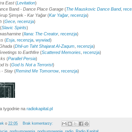
ra East
(
Levitation
)
ance Band -
Dance Place Garage
(
The Mauskovic Dance Band
,
rece
 Grup Şimşek -
Kar Yağar
(
Kar Yağar
,
recenzja
)
tı
(
Gece
,
recenzja
)
(
Slavic Spirits
)
washarnine
(
Ilana: The Creator
,
recenzja
)
ss
(
Esja
,
recenzja
,
wywiad
)
 Ghada
(
Dhil-un Taht Shajarat Al-Zaqum
,
recenzja
)
reetings to Earthfire
(
Scattered Memories
,
recenzja
)
cks
(
Parallel Persia
)
od Is
(
God Is Not a Terrorist
)
n -
Stay
(
Remind Me Tomorrow
,
recenzja
)
a tygodnie na
radiokapital.pl
rek
o
22:05
Brak komentarzy:
ycje
,
podsumowania
,
podsumowanie
,
radio
,
Radio Kapitał