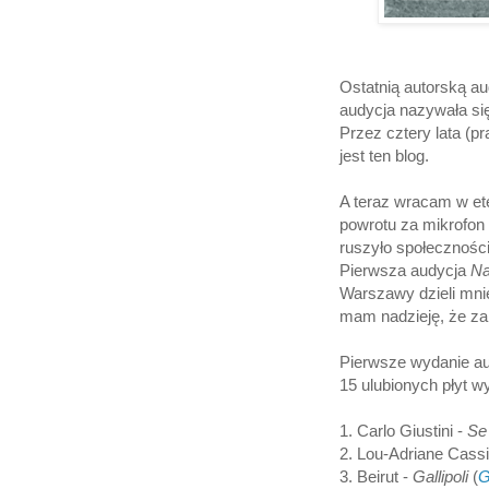
Ostatnią autorską a
audycja nazywała si
Przez cztery lata (p
jest ten blog.
A teraz wracam w ete
powrotu za mikrofon
ruszyło społecznośc
Pierwsza audycja
Na
Warszawy dzieli mnie
mam nadzieję, że za 
Pierwsze wydanie au
15 ulubionych płyt 
1. Carlo Giustini -
Se 
2. Lou-Adriane Cass
3. Beirut -
Gallipoli
(
G