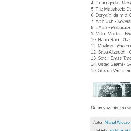
4. Flamingods -
Mant
5. The Mauskovic D
6. Derya Yıldırım &
7. Altın Gün -
Kolbas
8. EABS -
Południca
9. Mdou Moctar -
Wi
10. Hania Rani -
Gla
11. Msylma -
Fanaa
12. Saba Alizadeh -
G
13. Sote -
Brass Tra
14. Ustad Saami -
G
15. Sharon Van Ette
Do usłyszenia za dw
Autor:
Michał Wieczo
Etykiety:
audycja
,
aud