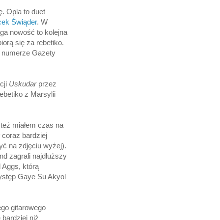
ę.
Opla to duet
acek Świąder
. W
ga nowość to kolejna
rą się za rebetiko.
 numerze Gazety
cji
Uskudar
przez
ebetiko z Marsylii
 też miałem czas na
coraz bardziej
yć na zdjęciu wyżej).
d zagrali najdłuższy
 Aggs, którą
ystęp Gaye Su Akyol
ego gitarowego
 bardziej niż