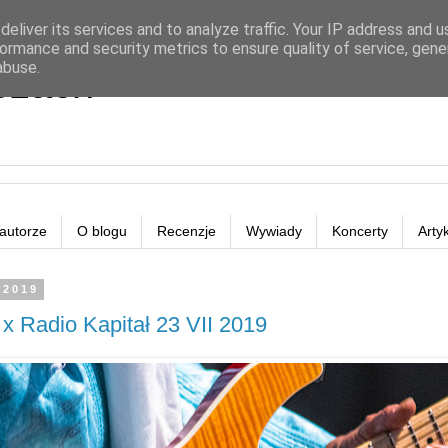
eliver its services and to analyze traffic. Your IP address and 
ormance and security metrics to ensure quality of service, gen
abuse.
eżach
autorze
O blogu
Recenzje
Wywiady
Koncerty
Arty
 2019
x Radio Kapitał 23 VII 2019