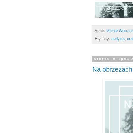
Autor:
Michał Wieczo
Etykiety:
audycja
,
aud
wtorek, 9 lipca 
Na obrzeżach 