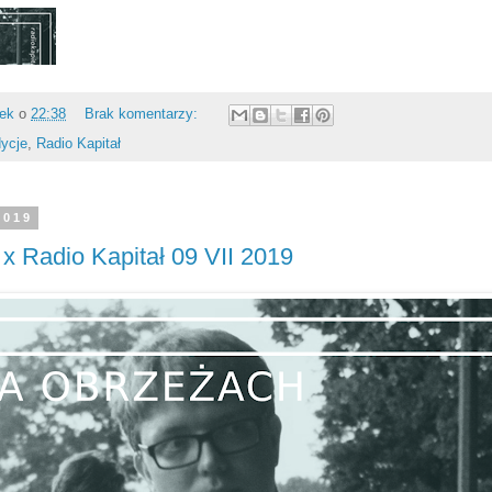
rek
o
22:38
Brak komentarzy:
ycje
,
Radio Kapitał
2019
x Radio Kapitał 09 VII 2019