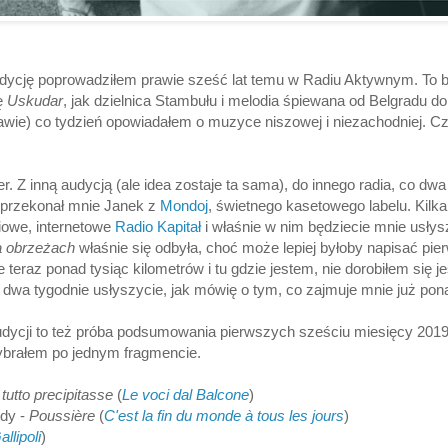
udycję poprowadziłem prawie sześć lat temu w Radiu Aktywnym. To b
ę
Uskudar
, jak dzielnica Stambułu i melodia śpiewana od Belgradu d
rawie) co tydzień opowiadałem o muzyce niszowej i niezachodniej. Cz
r. Z inną audycją (ale idea zostaje ta sama), do innego radia, co dwa
 przekonał mnie Janek z
Mondoj
, świetnego kasetowego labelu. Kilk
iowe, internetowe
Radio Kapitał
i właśnie w nim będziecie mnie usłysz
 obrzeżach
właśnie się odbyła, choć może lepiej byłoby napisać pie
 teraz ponad tysiąc kilometrów i tu gdzie jestem, nie dorobiłem się j
dwa tygodnie usłyszycie, jak mówię o tym, co zajmuje mnie już ponad
dycji to też próba podsumowania pierwszych sześciu miesięcy 201
wybrałem po jednym fragmencie.
tutto precipitasse
(
Le voci dal Balcone
)
idy -
Poussière
(
C'est la fin du monde à tous les jours
)
allipoli
)