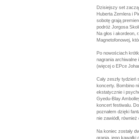
Dzisiejszy set zaczą
Huberta Zemlera i Pi
sobotę grają premie
podróż Jorgosa Skol
Na głos i akordeon, 
Magnetofonowej, któr
Po nowościach krótki 
nagrania archiwalne i
(więcej o EPce Joha
Cały zeszły tydzień 
koncerty. Bombino n
ekstatycznie i psych
Gyedu-Blay Ambolley,
koncert festiwalu. D
poznałem dzięki fan
nie zawiódł, również
Na koniec zostały d
grania, jego kawałk