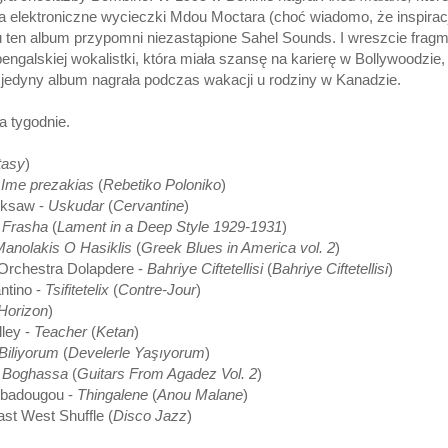
a elektroniczne wycieczki Mdou Moctara (choć wiadomo, że inspirac
u ten album przypomni niezastąpione Sahel Sounds. I wreszcie frag
ngalskiej wokalistki, która miała szansę na karierę w Bollywoodzie, 
jedyny album nagrała podczas wakacji u rodziny w Kanadzie.
a tygodnie.
tasy
)
-
Ime prezakias
(
Rebetiko Poloniko
)
cksaw -
Uskudar
(
Cervantine
)
-
Frasha
(
Lament in a Deep Style 1929-1931
)
Manolakis O Hasiklis
(
Greek Blues in America vol. 2
)
 Orchestra Dolapdere -
Bahriye Ciftetellisi
(
Bahriye Ciftetellisi
)
ntino -
Tsifitetelix
(
Contre-Jour
)
Horizon
)
ley -
Teacher
(
Ketan
)
Biliyorum
(
Develerle Yaşıyorum
)
-
Boghassa
(
Guitars From Agadez Vol. 2
)
mbadougou -
Thingalene
(
Anou Malane
)
st West Shuffle (
Disco Jazz
)