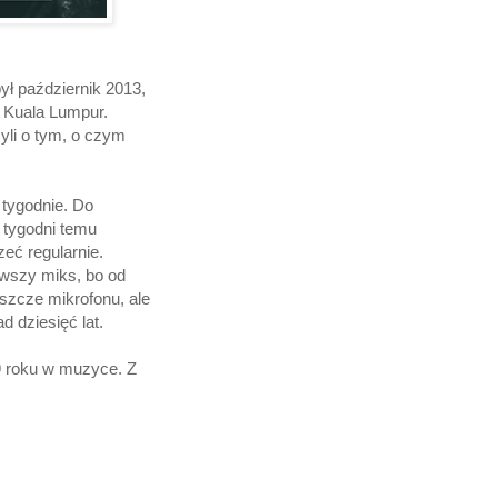
ył październik 2013,
o Kuala Lumpur.
yli o tym, o czym
 tygodnie. Do
a tygodni temu
eć regularnie.
rwszy miks, bo od
eszcze mikrofonu, ale
 dziesięć lat.
9 roku w muzyce. Z