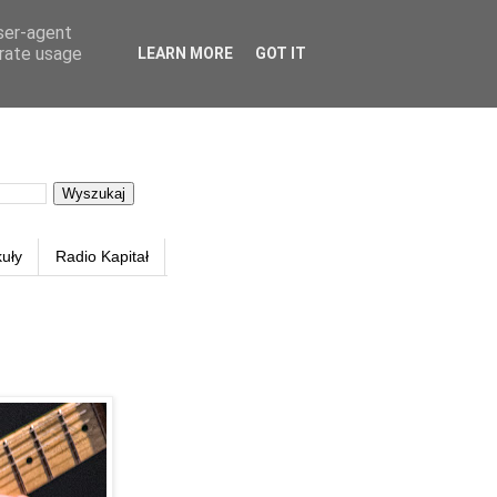
user-agent
erate usage
LEARN MORE
GOT IT
kuły
Radio Kapitał