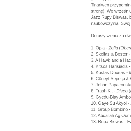
Tinariwen przypomin
stronę). We wrześni
Jazz
Rupy Biswas, be
naukowczynią. Swój 
Do usłyszenia za dw
1. Opla -
Zofia
(
Ober
2. Skolias & Bester 
3. A Hawk and a Ha
4. Kitsos Harisiadis 
5. Kostas Dousas -
6. Cüneyt Sepetçi &
7. Johan Papaconsta
8. Trash Kit -
Disco
(
9. Gyedu-Blay Ambol
10. Gaye Su Akyol -
11. Group Bombino 
12. Abdallah Ag Ou
13. Rupa Biswas - Ea