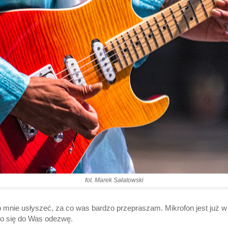
fot. Marek Sałatowski
 mnie usłyszeć, za co was bardzo przepraszam. Mikrofon jest już w
no się do Was odezwę.