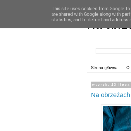
This site uses cookies from Google to d
are shared with Google along with perf
statistics, and to detect and address 
Na obrz
Strona główna
O 
wtorek, 23 lipca
Na obrzeżach 