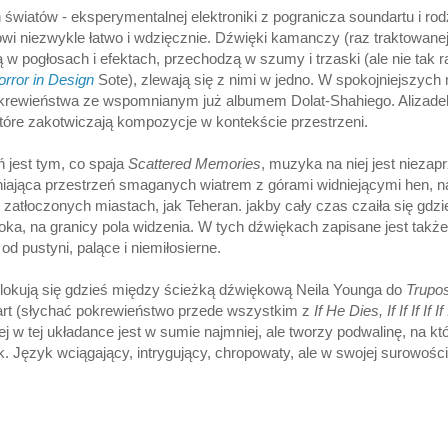
światów - eksperymentalnej elektroniki z pogranicza soundartu i rodz
owi niezwykle łatwo i wdzięcznie. Dźwięki kamanczy (raz traktowan
ą w pogłosach i efektach, przechodzą w szumy i trzaski (ale nie tak r
rror in Design
Sote), zlewają się z nimi w jedno. W spokojniejszych
krewieństwa ze wspomnianym już albumem Dolat-Shahiego. Alizadeh
tóre zakotwiczają kompozycje w kontekście przestrzeni.
ń jest tym, co spaja
Scattered Memories
, muzyka na niej jest niezap
ająca przestrzeń smaganych wiatrem z górami widniejącymi hen, n
 zatłoczonych miastach, jak Teheran. jakby cały czas czaiła się gdzie
oka, na granicy pola widzenia. W tych dźwiękach zapisane jest także o
 od pustyni, palące i niemiłosierne.
lokują się gdzieś między ścieżką dźwiękową Neila Younga do
Trupo
rt (słychać pokrewieństwo przede wszystkim z
If He Dies, If If If If If 
j w tej układance jest w sumie najmniej, ale tworzy podwalinę, na kt
 Język wciągający, intrygujący, chropowaty, ale w swojej surowości