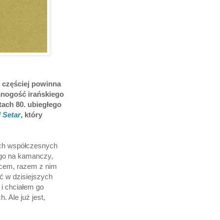
 częściej powinna
nogość irańskiego
atach 80. ubiegłego
 Setar
, który
zych współczesnych
cego na kamanczy,
jcem, razem z nim
ść w dzisiejszych
i chciałem go
. Ale już jest,