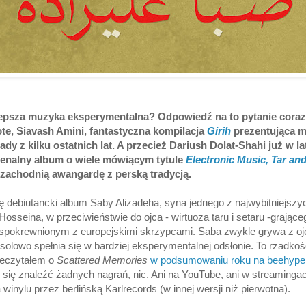
epsza muzyka eksperymentalna? Odpowiedź na to pytanie coraz
ote, Siavash Amini, fantastyczna kompilacja
Girih
prezentująca m
ady z kilku ostatnich lat. A przecież Dariush Dolat-Shahi już w l
enalny album o wiele mówiącym tytule
Electronic Music, Tar and
 zachodnią awangardę z perską tradycją.
ię debiutancki album Saby Alizadeha, syna jednego z najwybitniejs
osseina, w przeciwieństwie do ojca - wirtuoza taru i setaru -grają
 spokrewnionym z europejskimi skrzypcami. Saba zwykle grywa z o
a solowo spełnia się w bardziej eksperymentalnej odsłonie. To rzadko
zeczytałem o
Scattered Memories
w podsumowaniu roku na beehype
 się znaleźć żadnych nagrań, nic. Ani na YouTube, ani w streamingach
winylu przez berlińską Karlrecords (w innej wersji niż pierwotna).