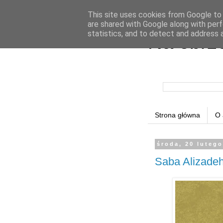
This site uses cookies from Google to d
are shared with Google along with perf
statistics, and to detect and address 
Na obrz
Strona główna
O 
środa, 20 luteg
Saba Alizadeh