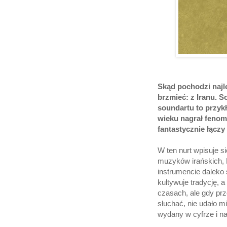
Skąd pochodzi najl
brzmieć: z Iranu. S
soundartu to przykł
wieku nagrał fenom
fantastycznie łączy
W ten nurt wpisuje s
muzyków irańskich, H
instrumencie daleko
kultywuje tradycję, 
czasach, ale gdy pr
słuchać, nie udało mi
wydany w cyfrze i na 