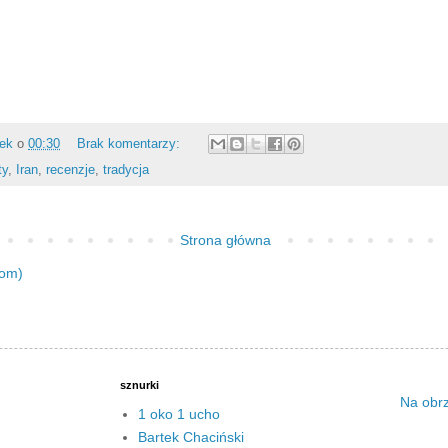
rek
o
00:30
Brak komentarzy:
ty
,
Iran
,
recenzje
,
tradycja
Strona główna
tom)
sznurki
Na obr
1 oko 1 ucho
Bartek Chaciński