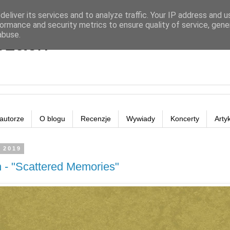
eliver its services and to analyze traffic. Your IP address and 
ormance and security metrics to ensure quality of service, gen
abuse.
eżach
autorze
O blogu
Recenzje
Wywiady
Koncerty
Arty
o 2019
 - "Scattered Memories"