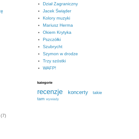
Dział Zagraniczny
kę
Jacek Świąder
Kolory muzyki
Mariusz Herma
Okiem Krytyka
Pszczółki
Szubrycht
Szymon w drodze
Trzy szóstki
WAFP!
kategorie
recenzje
koncerty
takie
tam
wywiady
a
(7)