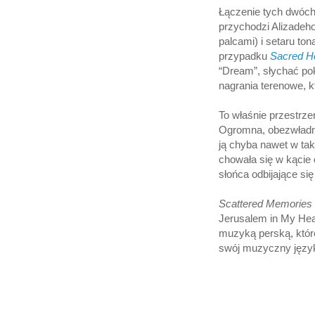
Łączenie tych dwóch 
przychodzi Alizadeh
palcami) i setaru ton
przypadku
Sacred Ho
“Dream”, słychać po
nagrania terenowe, k
To właśnie przestrze
Ogromna, obezwładni
ją chyba nawet w tak
chowała się w kącie 
słońca odbijające się
Scattered Memories
Jerusalem in My Hea
muzyką perską, które
swój muzyczny język.