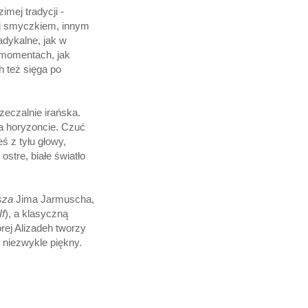
imej tradycji -
ej smyczkiem, innym
adykalne, jak w
 momentach, jak
 też sięga po
rzeczalnie irańska.
a horyzoncie. Czuć
ś z tyłu głowy,
stre, białe światło
sza
Jima Jarmuscha,
If
), a klasyczną
órej Alizadeh tworzy
 niezwykle piękny.