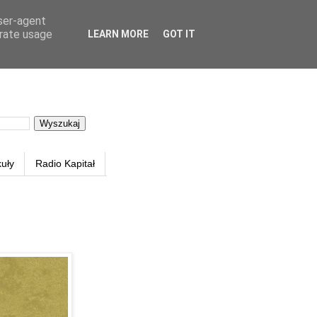
user-agent
erate usage
LEARN MORE
GOT IT
kuły
Radio Kapitał