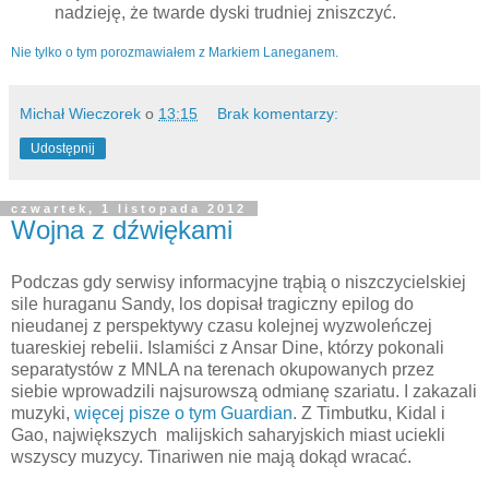
nadzieję, że twarde dyski trudniej zniszczyć.
Nie tylko o tym porozmawiałem z Markiem Laneganem.
Michał Wieczorek
o
13:15
Brak komentarzy:
Udostępnij
czwartek, 1 listopada 2012
Wojna z dźwiękami
Podczas gdy serwisy informacyjne trąbią o niszczycielskiej
sile huraganu Sandy, los dopisał tragiczny epilog do
nieudanej z perspektywy czasu kolejnej wyzwoleńczej
tuareskiej rebelii. Islamiści z Ansar Dine, którzy pokonali
separatystów z MNLA na terenach okupowanych przez
siebie wprowadzili najsurowszą odmianę szariatu. I zakazali
muzyki,
więcej pisze o tym Guardian
. Z Timbutku, Kidal i
Gao, największych malijskich saharyjskich miast uciekli
wszyscy muzycy. Tinariwen nie mają dokąd wracać.