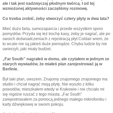
ale i tak jest nadzwyczaj płodnym twórcą. I od tej
wzmożonej aktywności zaczęliśmy rozmowę.
Co trzeba zrobić, żeby stworzyć cztery płyty w dwa lata?
Mieć dużo farta, samozaparcia i przede wszystkim sporo
pomysłów. Przyda się też trochę kasy, żeby je nagrać, ale po
swoich doświadczeniach z rejestracją płyt Coldair wiem, że
to wcale nie są jakieś duże pieniądze. Chyba ludzie by nie
uwierzyli, jaki miały budżet.
„Far South” nagrałeś w domu, ale czytałem w jednym ze
starych wywiadów, że miałeś plan zarejestrować ją w
Berlinie.
Był taki plan, owszem. Znajomy znajomego znajomego ma
studio i chciał nagrać moją płytę. Nie wyszło z kilku
powodów, mieszkałem wtedy w Krakowie i nie chciało mi
się nigdzie ruszać z tego miasta. „Far South”
zarejestrowałem za pomocą jednego małego mikrofoniku i
karty dźwiękowej w swoim pokoju.