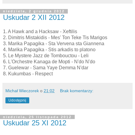
niedziela, 2 grudnia 2012
Uskudar 2 XII 2012
1. A Hawk and a Hacksaw - Xeftilis
2. Dimitris Mistakidis - Mes' Ton Teke Tis Marigos
3. Marika Papagika - Sta Vervena sta Giannena
4. Marika Papagika - Stis arkadis to platono
5. Le Mystere Jazz de Tombouctou - Leli
6. L'Orchestre Kanaga de Mopti - N'do N'do
7. Guelewar - Sama Yaye Demma N'dar
8. Kukumbas - Respect
Michał Wieczorek
o
21:02
Brak komentarzy:
Udostępnij
niedziela, 25 listopada 2012
Uskudar 25 XI 2012