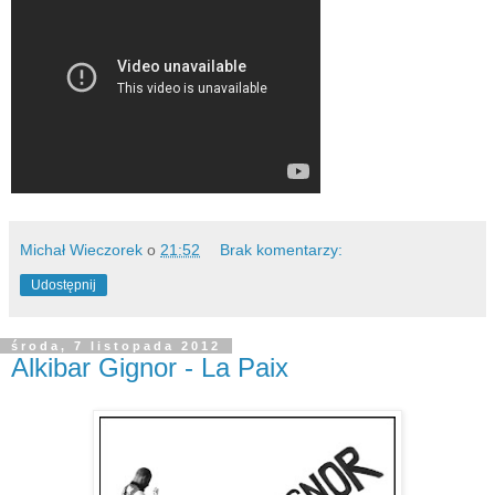
Michał Wieczorek
o
21:52
Brak komentarzy:
Udostępnij
środa, 7 listopada 2012
Alkibar Gignor - La Paix