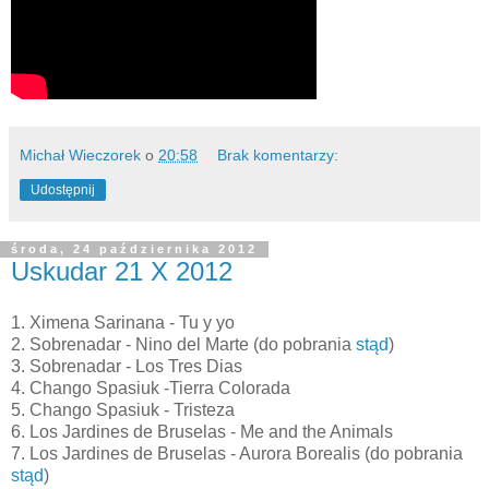
Michał Wieczorek
o
20:58
Brak komentarzy:
Udostępnij
środa, 24 października 2012
Uskudar 21 X 2012
1. Ximena Sarinana - Tu y yo
2. Sobrenadar - Nino del Marte (do pobrania
stąd
)
3. Sobrenadar - Los Tres Dias
4. Chango Spasiuk -Tierra Colorada
5. Chango Spasiuk - Tristeza
6. Los Jardines de Bruselas - Me and the Animals
7. Los Jardines de Bruselas - Aurora Borealis (do pobrania
stąd
)