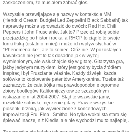
zaskoczeniem, że musiałem zabrać głos.
Wszystkie przewijające się nazwy w kontekście MM
(Hendrix! Cream! Budgie! Led Zeppelin! Black Sabbath!) tak
naprawdę można sprowadzić do dwóch: Red Hot Chili
Peppers i John Frusciante. Jak to? Przecież robią sobie
przejażdżkę po historii rocka, a RHCP to ciągle te swoje
funki tłuką (ostatnio mniej) i może ich wpływ słychać w
"Phenomenalike", ale to koniec! Otóż nie. W pozostałych
kawałkach nie jest to tak dosadne jak w wyżej
wymienionym, ale wsłuchajcie się w gitarę. Gitarzysta gra,
jakby jedynym muzykiem, który jest godny bycia źródłem
inspiracji był Frusciante właśnie. Każdy dźwięk, każda
solówka to kopiowanie patentów Amerykanina. Trzeba też
zaznaczyć, że cała trójka ma prawdopodobnie ogromne
zbiory bootlegów Kalifornijczyków ze szczególnym
wskazaniem lat 2004-2007. Stąd te wszystkie jamy,
rozwlekłe solówki, męczenie gitary. Prawie wszystkie
piosenki brzmią, jak wywiedzione z koncertowych
improwizacji Fru, Flea i Smitha. No tylko wokalista stara się
śpiewać inaczej niż Kiedis, ale nie wychodzi mu to najlepiej.