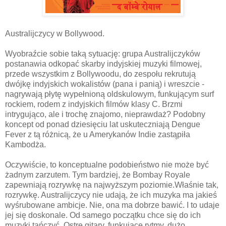
Australijczycy w Bollywood.
Wyobraźcie sobie taką sytuację: grupa Australijczyków
postanawia odkopać skarby indyjskiej muzyki filmowej,
przede wszystkim z Bollywoodu, do zespołu rekrutują
dwójkę indyjskich wokalistów (pana i panią) i wreszcie -
nagrywają płytę wypełnioną oldskulowym, funkującym surf
rockiem, rodem z indyjskich filmów klasy C. Brzmi
intrygująco, ale i trochę znajomo, nieprawdaż? Podobny
koncept od ponad dziesięciu lat uskuteczniają Dengue
Fever z tą różnicą, że u Amerykanów Indie zastąpiła
Kambodża.
Oczywiście, to konceptualne podobieństwo nie może być
żadnym zarzutem. Tym bardziej, że Bombay Royale
zapewniają rozrywkę na najwyższym poziomie.Właśnie tak,
rozrywkę. Australijczycy nie udają, że ich muzyka ma jakieś
wyśrubowane ambicje. Nie, ona ma dobrze bawić. I to udaje
jej się doskonale. Od samego początku chce się do ich
muzyki tańczyć. Ostre gitary, funkujące rytmy, dużo