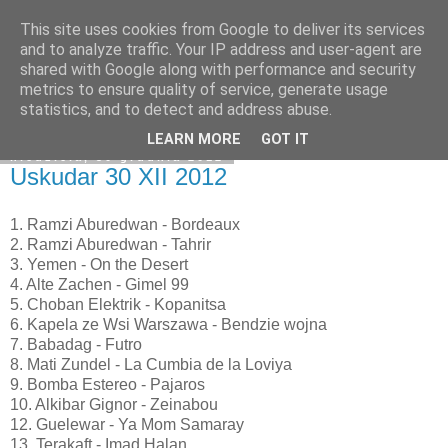
This site uses cookies from Google to deliver its services
Na obrzeżach
and to analyze traffic. Your IP address and user-agent are
shared with Google along with performance and security
metrics to ensure quality of service, generate usage
statistics, and to detect and address abuse.
▼
LEARN MORE
GOT IT
niedziela, 30 grudnia 2012
Uskudar 30 XII 2012
1. Ramzi Aburedwan - Bordeaux
2. Ramzi Aburedwan - Tahrir
3. Yemen - On the Desert
4. Alte Zachen - Gimel 99
5. Choban Elektrik - Kopanitsa
6. Kapela ze Wsi Warszawa - Bendzie wojna
7. Babadag - Futro
8. Mati Zundel - La Cumbia de la Loviya
9. Bomba Estereo - Pajaros
10. Alkibar Gignor - Zeinabou
12. Guelewar - Ya Mom Samaray
13. Terakaft - Imad Halan