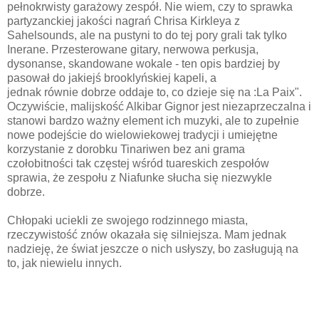
pełnokrwisty garażowy zespół. Nie wiem, czy to sprawka
partyzanckiej jakości nagrań Chrisa Kirkleya z
Sahelsounds, ale na pustyni to do tej pory grali tak tylko
Inerane. Przesterowane gitary, nerwowa perkusja,
dysonanse, skandowane wokale - ten opis bardziej by
pasował do jakiejś brooklyńskiej kapeli, a
jednak równie dobrze oddaje to, co dzieje się na :La Paix".
Oczywiście, malijskość Alkibar Gignor jest niezaprzeczalna i
stanowi bardzo ważny element ich muzyki, ale to zupełnie
nowe podejście do wielowiekowej tradycji i umiejętne
korzystanie z dorobku Tinariwen bez ani grama
czołobitności tak częstej wśród tuareskich zespołów
sprawia, że zespołu z Niafunke słucha się niezwykle
dobrze.
Chłopaki uciekli ze swojego rodzinnego miasta,
rzeczywistość znów okazała się silniejsza. Mam jednak
nadzieję, że świat jeszcze o nich usłyszy, bo zasługują na
to, jak niewielu innych.