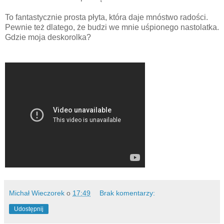
To fantastycznie prosta płyta, która daje mnóstwo radości.
Pewnie też dlatego, że budzi we mnie uśpionego nastolatka.
Gdzie moja deskorolka?
Michał Wieczorek
o
17:49
Brak komentarzy:
Udostępnij