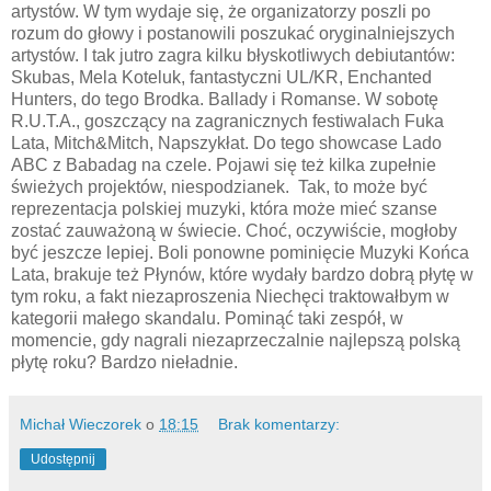
artystów. W tym wydaje się, że organizatorzy poszli po
rozum do głowy i postanowili poszukać oryginalniejszych
artystów. I tak jutro zagra kilku błyskotliwych debiutantów:
Skubas, Mela Koteluk, fantastyczni UL/KR, Enchanted
Hunters, do tego Brodka. Ballady i Romanse. W sobotę
R.U.T.A., goszczący na zagranicznych festiwalach Fuka
Lata, Mitch&Mitch, Napszykłat. Do tego showcase Lado
ABC z Babadag na czele. Pojawi się też kilka zupełnie
świeżych projektów, niespodzianek. Tak, to może być
reprezentacja polskiej muzyki, która może mieć szanse
zostać zauważoną w świecie. Choć, oczywiście, mogłoby
być jeszcze lepiej. Boli ponowne pominięcie Muzyki Końca
Lata, brakuje też Płynów, które wydały bardzo dobrą płytę w
tym roku, a fakt niezaproszenia Niechęci traktowałbym w
kategorii małego skandalu. Pominąć taki zespół, w
momencie, gdy nagrali niezaprzeczalnie najlepszą polską
płytę roku? Bardzo nieładnie.
Michał Wieczorek
o
18:15
Brak komentarzy:
Udostępnij