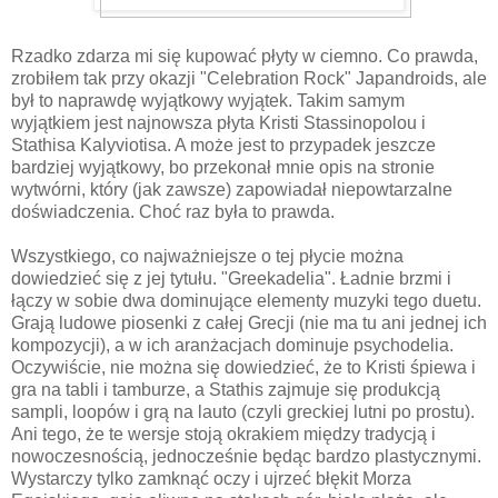
Rzadko zdarza mi się kupować płyty w ciemno. Co prawda,
zrobiłem tak przy okazji "Celebration Rock" Japandroids, ale
był to naprawdę wyjątkowy wyjątek. Takim samym
wyjątkiem jest najnowsza płyta Kristi Stassinopolou i
Stathisa Kalyviotisa. A może jest to przypadek jeszcze
bardziej wyjątkowy, bo przekonał mnie opis na stronie
wytwórni, który (jak zawsze) zapowiadał niepowtarzalne
doświadczenia. Choć raz była to prawda.
Wszystkiego, co najważniejsze o tej płycie można
dowiedzieć się z jej tytułu. "Greekadelia". Ładnie brzmi i
łączy w sobie dwa dominujące elementy muzyki tego duetu.
Grają ludowe piosenki z całej Grecji (nie ma tu ani jednej ich
kompozycji), a w ich aranżacjach dominuje psychodelia.
Oczywiście, nie można się dowiedzieć, że to Kristi śpiewa i
gra na tabli i tamburze, a Stathis zajmuje się produkcją
sampli, loopów i grą na lauto (czyli greckiej lutni po prostu).
Ani tego, że te wersje stoją okrakiem między tradycją i
nowoczesnością, jednocześnie będąc bardzo plastycznymi.
Wystarczy tylko zamknąć oczy i ujrzeć błękit Morza