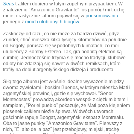
Seas
trafiłem dopiero w lutym zupełnym przypadkiem. W
znalezieniu "Amazonico Gravitante" los pomógł mi trochę
mniej drastycznie, album pojawił się w
podsumowaniu
jednego z
moich ulubionych blogów
.
Zaskoczył od razu, co nie może za bardzo dziwić, gdyż
Zundel, choć mieszka kilka tysięcy kilometrów na południe
od Bogoty, porusza się w podobnych klimatach, co moi
ulubieńcy z Bomby Estereo. Tak, gra podbitą elektroniką
cumbię. Jednocześnie trzyma się mocno tradycji, klubowe
odloty nie zdarzają się nawet w dwóch remiksach, które
trafiły na debiut argentyńskiego didżeja i producenta.
Siłą tego albumu jest właśnie idealne wyważenie między
dwoma żywiołami - boskim Buenos, w którym mieszka Mati i
argentyńskiej prowincji, gdzie się wychował. "Senor
Montecostes" prowadzą akordeon wespół z ciężkim bitem i
samplami, "Por el pueblo" pokazuje, że Mati poza klejeniem
piosenek całkiem nieźle śpiewa. W dwóch utworach
gościnnie rapuje Boogat, argentyński ekspat z Montrealu.
Oba to jasne punkty "Amazonico Gravitante". Pierwszy z
nich, "El alto de la paz" jest przebojowy, miejski, trochę