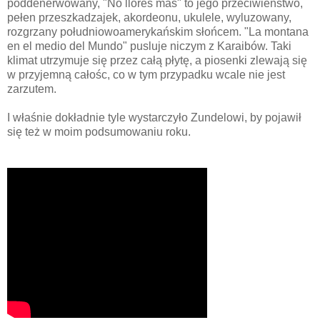
poddenerwowany, "No llores mas" to jego przeciwieństwo,
pełen przeszkadzajek, akordeonu, ukulele, wyluzowany,
rozgrzany południowoamerykańskim słońcem. "La montana
en el medio del Mundo" pusluje niczym z Karaibów. Taki
klimat utrzymuje się przez całą płytę, a piosenki zlewają się
w przyjemną całośc, co w tym przypadku wcale nie jest
zarzutem.
I właśnie dokładnie tyle wystarczyło Zundelowi, by pojawił
się też w moim podsumowaniu roku.