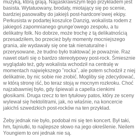
muzyką, którą grają. Najjaskrawszym tego przykładem jest
basista. Wytatuowany, brodaty, miotający się po scenie,
bardziej pasowałby do jakiejś post-hardcore'owej ekipy.
Perkusista w podartej koszulce Danzig, wokalista rodem z
jakiegoś zapomnianego grunge'owego zespołu, a tu
delikatny folk. No dobrze, może trochę z tą delikatnością
przesadziłem, bo przecież były momenty mocniejszego
grania, ale wydawały się one tak nienaturalne i
przerysowane, że trudno było traktować je poważnie. Raz
nawet otarli się o bardzo stereotypowy post-rock. Śmiesznie
wyglądało też, gdy wokalista wchodził na centralę w
momentach największego "rocka", ale potem schodził z niej
delikatnie, by nic sobie nie zrobić. Mogliby się zdecydować,
w którą stronę iść, bo teraz stoją w mocnym rozkroku. Choć
najzabawniej było, gdy śpiewali a capella cienkimi
głosikami. Druga rzecz to ten tytułowy patos, który ze sceny
wylewał się hektolitrami, jak, no właśnie, na koncercie
jakichś szwedzkich post-rocków na ten przykład.
Żeby jednak nie było, podobał mi się ten koncert. Był taki,
hm, fajniutki, to najlepsze słowo na jego określenie. Neilem
Youngiem to oni jednak nie są.