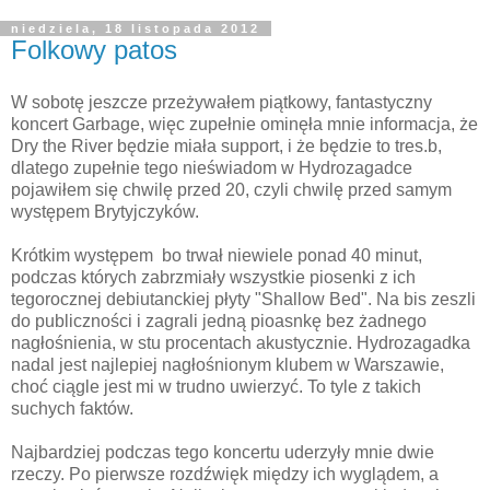
niedziela, 18 listopada 2012
Folkowy patos
W sobotę jeszcze przeżywałem piątkowy, fantastyczny
koncert Garbage, więc zupełnie ominęła mnie informacja, że
Dry the River będzie miała support, i że będzie to tres.b,
dlatego zupełnie tego nieświadom w Hydrozagadce
pojawiłem się chwilę przed 20, czyli chwilę przed samym
występem Brytyjczyków.
Krótkim występem bo trwał niewiele ponad 40 minut,
podczas których zabrzmiały wszystkie piosenki z ich
tegorocznej debiutanckiej płyty "Shallow Bed". Na bis zeszli
do publiczności i zagrali jedną pioasnkę bez żadnego
nagłośnienia, w stu procentach akustycznie. Hydrozagadka
nadal jest najlepiej nagłośnionym klubem w Warszawie,
choć ciągle jest mi w trudno uwierzyć. To tyle z takich
suchych faktów.
Najbardziej podczas tego koncertu uderzyły mnie dwie
rzeczy. Po pierwsze rozdźwięk między ich wyglądem, a