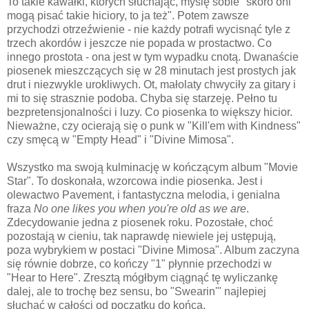
To takie kawałki, których słuchając, myślę sobie "skoro oni
mogą pisać takie hiciory, to ja też". Potem zawsze
przychodzi otrzeźwienie - nie każdy potrafi wycisnąć tyle z
trzech akordów i jeszcze nie popada w prostactwo. Co
innego prostota - ona jest w tym wypadku cnotą. Dwanaście
piosenek mieszczących się w 28 minutach jest prostych jak
drut i niezwykle urokliwych. Ot, małolaty chwyciły za gitary i
mi to się strasznie podoba. Chyba się starzeję. Pełno tu
bezpretensjonalności i luzy. Co piosenka to większy hicior.
Nieważne, czy ocierają się o punk w "Kill'em with Kindness"
czy smęcą w "Empty Head" i "Divine Mimosa".
Wszystko ma swoją kulminację w kończącym album "Movie
Star". To doskonała, wzorcowa indie piosenka. Jest i
olewactwo Pavement, i fantastyczna melodia, i genialna
fraza
No one likes you when you're old as we are
.
Zdecydowanie jedna z piosenek roku. Pozostałe, choć
pozostają w cieniu, tak naprawdę niewiele jej ustępują,
poza wybrykiem w postaci "Divine Mimosa". Album zaczyna
się równie dobrze, co kończy "1" płynnie przechodzi w
"Hear to Here". Zresztą mógłbym ciągnąć tę wyliczankę
dalej, ale to trochę bez sensu, bo "Swearin'" najlepiej
słuchać w całości od początku do końca.