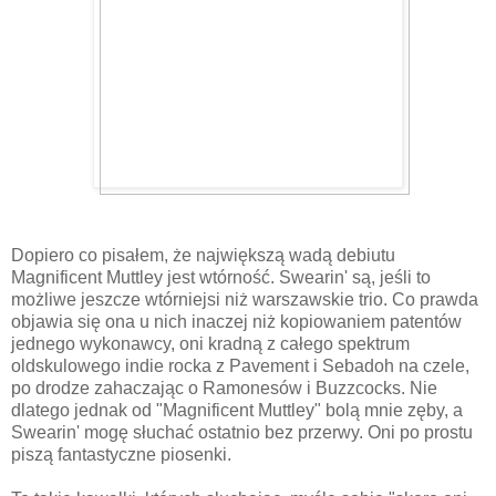
Dopiero co pisałem, że największą wadą debiutu
Magnificent Muttley jest wtórność. Swearin' są, jeśli to
możliwe jeszcze wtórniejsi niż warszawskie trio. Co prawda
objawia się ona u nich inaczej niż kopiowaniem patentów
jednego wykonawcy, oni kradną z całego spektrum
oldskulowego indie rocka z Pavement i Sebadoh na czele,
po drodze zahaczając o Ramonesów i Buzzcocks. Nie
dlatego jednak od "Magnificent Muttley" bolą mnie zęby, a
Swearin' mogę słuchać ostatnio bez przerwy. Oni po prostu
piszą fantastyczne piosenki.