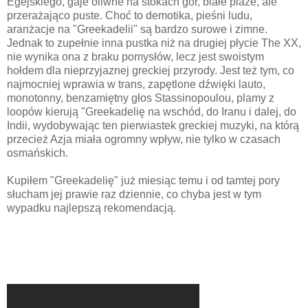
Egejskiego, gaje oliwne na stokach gór, białe plaże, ale
przerażająco puste. Choć to demotika, pieśni ludu,
aranżacje na "Greekadelii" są bardzo surowe i zimne.
Jednak to zupełnie inna pustka niż na drugiej płycie The XX,
nie wynika ona z braku pomysłów, lecz jest swoistym
hołdem dla nieprzyjaznej greckiej przyrody. Jest też tym, co
najmocniej wprawia w trans, zapętlone dźwięki lauto,
monotonny, benzamiętny głos Stassinopoulou, plamy z
loopów kierują "Greekadelię na wschód, do Iranu i dalej, do
Indii, wydobywając ten pierwiastek greckiej muzyki, na którą
przecież Azja miała ogromny wpływ, nie tylko w czasach
osmańskich.
Kupiłem "Greekadelię" już miesiąc temu i od tamtej pory
słucham jej prawie raz dziennie, co chyba jest w tym
wypadku najlepszą rekomendacją.