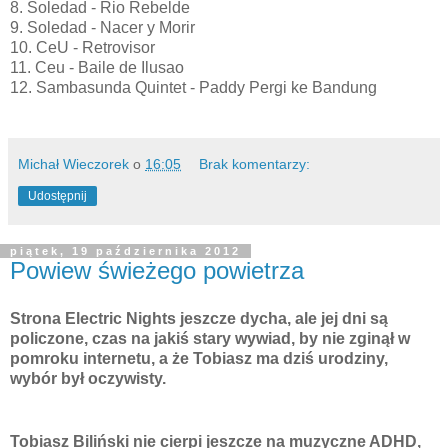
8. Soledad - Rio Rebelde
9. Soledad - Nacer y Morir
10. CeU - Retrovisor
11. Ceu - Baile de Ilusao
12. Sambasunda Quintet - Paddy Pergi ke Bandung
Michał Wieczorek
o
16:05
Brak komentarzy:
Udostępnij
piątek, 19 października 2012
Powiew świeżego powietrza
Strona Electric Nights jeszcze dycha, ale jej dni są
policzone, czas na jakiś stary wywiad, by nie zginął w
pomroku internetu, a że Tobiasz ma dziś urodziny,
wybór był oczywisty.
Tobiasz Biliński nie cierpi jeszcze na muzyczne ADHD,