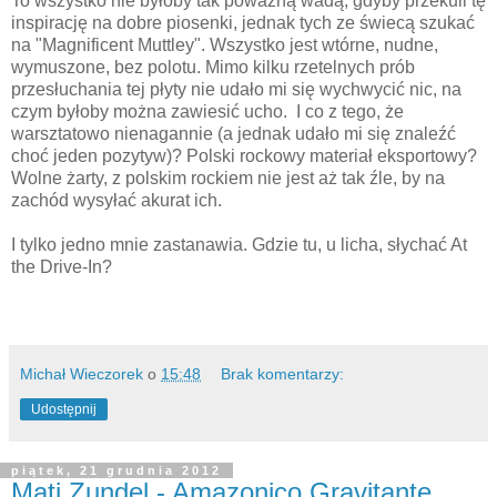
To wszystko nie byłoby tak poważną wadą, gdyby przekuli tę
inspirację na dobre piosenki, jednak tych ze świecą szukać
na "Magnificent Muttley". Wszystko jest wtórne, nudne,
wymuszone, bez polotu. Mimo kilku rzetelnych prób
przesłuchania tej płyty nie udało mi się wychwycić nic, na
czym byłoby można zawiesić ucho. I co z tego, że
warsztatowo nienagannie (a jednak udało mi się znaleźć
choć jeden pozytyw)? Polski rockowy materiał eksportowy?
Wolne żarty, z polskim rockiem nie jest aż tak źle, by na
zachód wysyłać akurat ich.
I tylko jedno mnie zastanawia. Gdzie tu, u licha, słychać At
the Drive-In?
Michał Wieczorek
o
15:48
Brak komentarzy:
Udostępnij
piątek, 21 grudnia 2012
Mati Zundel - Amazonico Gravitante