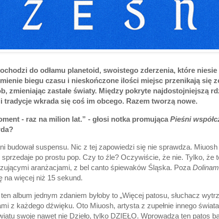
dochodzi do odłamu planetoid, swoistego zderzenia, które niesie
ienie biegu czasu i nieskończone ilości miejsc przenikają się z
b, zmieniając zastałe światy. Między pokryte najdostojniejszą r
 i tradycje wkrada się coś im obcego. Razem tworzą nowe.
ment - raz na milion lat.” - głosi notka promująca
Pieśni współc
wda?
ni budował suspensu. Nic z tej zapowiedzi się nie sprawdza. Miuos
przedaje po prostu pop. Czy to źle? Oczywiście, że nie. Tylko, że to
ującymi aranżacjami, z bel canto śpiewaków Śląska. Poza
Dolinam
 na więcej niż 15 sekund.
ten album jednym zdaniem byłoby to „Więcej patosu, słuchacz wytr
rami z każdego dźwięku. Oto Miuosh, artysta z zupełnie innego świat
światu swoje nawet nie Dzieło, tylko DZIEŁO. Wprowadza ten patos ba