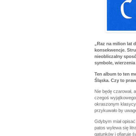
„Raz na milion lat 
konsekwencje. Strum
nieobliczalny sposó
symbole, wierzenia
Ten album to ten mo
Śląska. Czy to pra
Nie będę czarował, a
czegoś wyjątkowego s
okraszonym klasycyz
przykuwało by uwagę
Gdybym miał opisać 
patos wylewa się lit
gatunków i ofiaruje 