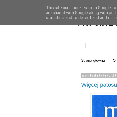
This site uses cookies from Google to d
are shared with Google along with perf
statistics, and to detect and address 
Na obrz
Strona główna
O 
poniedziałek, 2
Więcej patosu