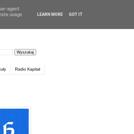
user-agent
erate usage
LEARN MORE
GOT IT
kuły
Radio Kapitał