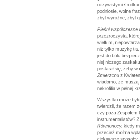
oczywistymi środkami
podniosłe, wolne fraz
zbyt wyraźne, zbyt g
Pieśni współczesne
przezroczysta, któr
wielkim, niepowtarza
niż tylko muzykę tła
jest do bólu bezpie
niej niczego zaskaku
postarał się, żeby w
Zmierzchu
z Kwiatem 
wiadomo, że muszą b
nekrofilia w pełnej kr
Wszystko może byłoby
twierdził, że razem 
czy poza Zespołem Pi
instrumentalistów? Z
Równonocy,
kiedy m
przecież można wpla
ciekawsze sposoby. P