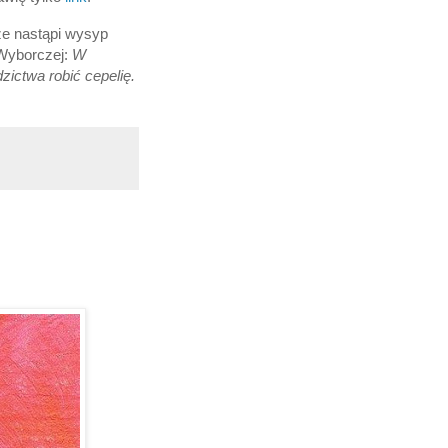
 że nastąpi wysyp
 Wyborczej:
W
zictwa robić cepelię.