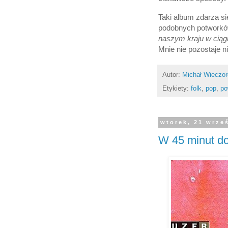
Taki album zdarza si
podobnych potworków
naszym kraju w ciągu
Mnie nie pozostaje ni
Autor:
Michał Wieczo
Etykiety:
folk
,
pop
,
po
wtorek, 21 wrze
W 45 minut do