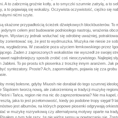
. A to zabrzmią groźnie kotły, a to smyczki szumnie
zatrylą
, a to s
y, a to pojawiają się wokalizy. Oczywista oczywistość, ciężko się nab
rubymi nićmi szyte.
są skażone przypadłością ścieżek dźwiękowych blockbusterów. To 
ej jedynym celem jest budowanie podniosłego nastroju, wrażenia ob
lnym. Wystarczy jednak wsłuchać się odrobinę uważniej, potraktować
, by zorientować się, że jest to wydmuszka. Muzyka nie niesie ze sob
czna, wygładzona. W zasadzie poza użyciem łemkowskiego przez Igo
jącego. Żaden z zaproszonych wokalistów nie wyszedł ze swojej stref
 nawet najdrobniejszy sposób zrobić coś nieoczywistego. Najlepiej sł
Jabłoni. To po prostu ich piosenka z troszkę innym aranżem. Jak poj
yć syntezatory. Proste? Ach, zapomniałbym, pojawia się zza grobu
asie.
 mniej bolesne, gdyby Miuosh nie dorabiał do tego szumnej ideolog
ze Śląskiem tworzą nową, ale zakorzenioną w tradycji muzykę region
eśni i Tańca, region nie ma nic do zaprezentowania? Nie ma kapel,
resztą, jaka to jest przełomowość, kiedy po podobne tropy sięgał 9 l
nóstwo jest albumów, na których popowe piosenki odgrywają orkiest
tać w muzykę rozrywkową czy alternatywną motywy oparte na trady
isałem o tym tyle razy, że nie widzę sensu w powtarzaniu się. Zost