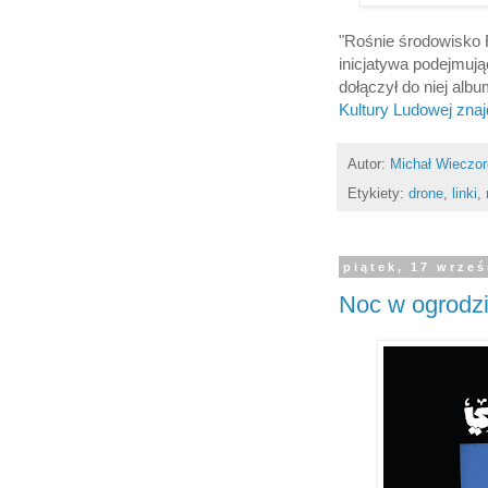
"Rośnie środowisko R
inicjatywa podejmują
dołączył do niej al
Kultury Ludowej zna
Autor:
Michał Wieczo
Etykiety:
drone
,
linki
,
piątek, 17 wrze
Noc w ogrodz