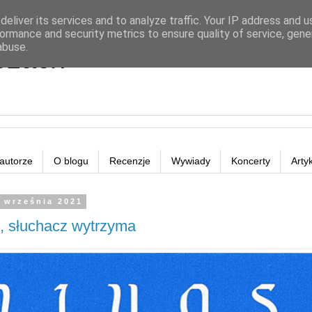
eliver its services and to analyze traffic. Your IP address and 
ormance and security metrics to ensure quality of service, gen
abuse.
eżach
autorze
O blogu
Recenzje
Wywiady
Koncerty
Arty
7 września 2021
, słuchacz wytrzyma