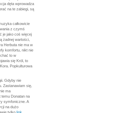
ekcja dęta wprowadza
rać na te zabiegi, są
muzyka całkowicie
cowania z czymś
 je jako coś więcej
ą żadnej wartości,
ra Herbuta nie ma w
y komfortu, nikt nie
ychać to w
awia się Król, to
 Kora. Popkulturowa
ii. Gdyby nie
u. Zastanawiam się,
 nie ma
at temu Donatan na
ry symfoniczne. A
cji na dużo
awię tylko
link
.