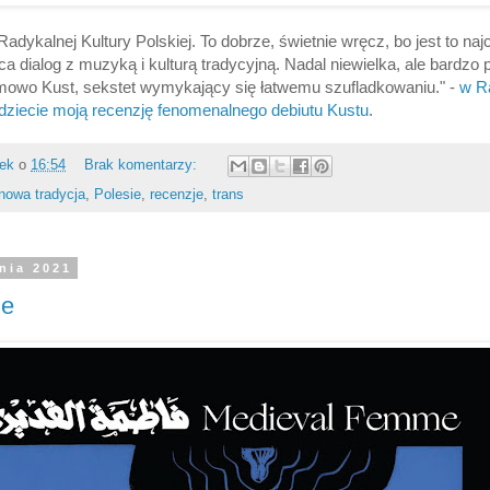
adykalnej Kultury Polskiej. To dobrze, świetnie wręcz, bo jest to na
ca dialog z muzyką i kulturą tradycyjną. Nadal niewielka, ale bardzo
bumowo Kust, sekstet wymykający się łatwemu szufladkowaniu." -
w R
jdziecie moją recenzję fenomenalnego debiutu Kustu
.
rek
o
16:54
Brak komentarzy:
nowa tradycja
,
Polesie
,
recenzje
,
trans
śnia 2021
ie