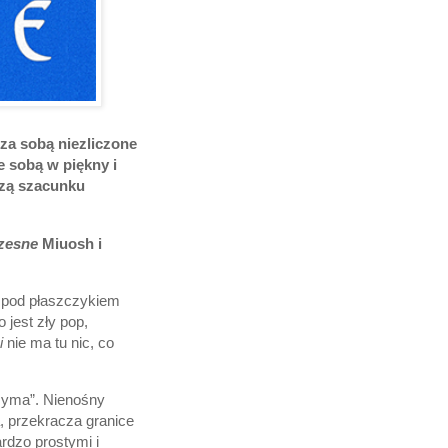
 za sobą niezliczone
e sobą w piękny i
dzą szacunku
zesne
Miuosh i
h pod płaszczykiem
 jest zły pop,
i
nie ma tu nic, co
zyma”. Nienośny
a, przekracza granice
rdzo prostymi i