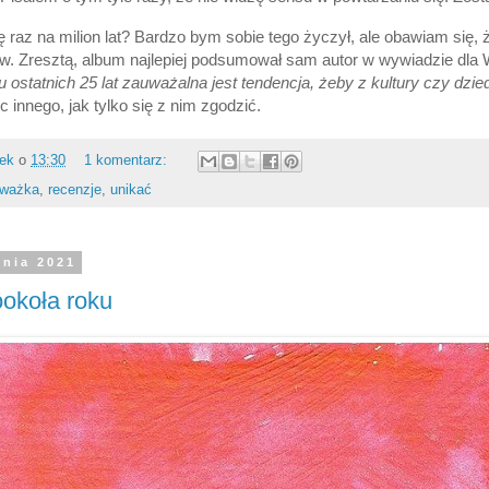
ę raz na milion lat? Bardzo bym sobie tego życzył, ale obawiam się,
. Zresztą, album najlepiej podsumował sam autor w wywiadzie dla
 ostatnich 25 lat zauważalna jest tendencja, żeby z kultury czy dzied
c innego, jak tylko się z nim zgodzić.
rek
o
13:30
1 komentarz:
ważka
,
recenzje
,
unikać
śnia 2021
okoła roku