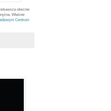
jciekawsza obecnie
 prężna. Właśnie
adiowym Centrum