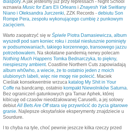
diaspory
. A jak jesteśmy już przy repressach - Night School
wznawia
Music for Ears
Eli Orleans
i
Znayesh Yak
Switłany
Niano i Ołeksandra Jurczenki
, ZZK Records -
debiutu Son
Rompe Pera, zespołu wykonującego cumbię z punkowym
zacięciem
.
Warto zaopatrzyć się w
Śpiwle
Piotra Damasiewicza, album
wyszedł pod sam koniec roku i został niesłusznie pominięty
w podsumowaniach, takiego korzennego, transowego jazzu
potrzebowałem
. Na skołatane pandemią nerwy polecam
Nothing Much Happens
Tomka Bednarczyka, to piękny,
niespieszny ambient
. Coastline Northern Cuts zapowiadają
album wh0who, a wiecie, że to ostatnio jeden z moich
ulubionych labeli, więc nie mogę nie polecić.
Maciek
Cieślak konsekwentnie wrzuca
katalog My Shit in Your
Coffe
na bandcamp, ostatnio
kompakt Niewolników Saturna
.
Bez ograniczeń gatunkowych gra Tamar Aphek, której
kibicuję od czasów nieodżałowanej Caruselli, a jej solowy
debiut
All Bets Are Off
stara się przywrócić do życia gitarowe
granie
. Najlepsze oksytańskie eksperymenty znajdziecie u
Sourdure.
I to chyba na tyle, choć pewnie jeszcze kilka rzeczy przed