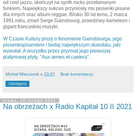
od cool jazzu, skończył na synth rocku przełamanym
funkiem. Największy sukces przyniosły mu piosenki pisane
dla innych oraz album reggae. Blisko 30 lat temu, 2 marca
1991 roku, zmarł Serge Gainsbourg, prawdziwy kameleon i
gigant francuskiej muzyki.
W Czasie Kultury piszę o fenomenie Gainsbourga, jego
piosenkopisarstwie i bodaj największym skandalu, jaki
wywołał. A wszystko przez pryzmat jego pierwszej
platynowej plyty, "Aux armes et caetera"
.
Michał Wieczorek
o
23:07
Brak komentarzy:
Udostępnij
środa, 10 lutego 2021
Na obrzeżach x Radio Kapitał 10 II 2021