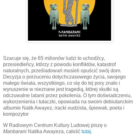
Szacuje się, że 65 milionów ludzi to uchodźcy,
przesiedleńcy, którzy z powodu konfliktów, katastrof
naturalnych, prześladowań musieli opuścić swój dom.
Decyzja o porzuceniu dotychczasowego życia, swojego
małego świata, wszystkiego, co się do tej pory znało i
wyruszenie w nieznane jest tragedią, której skutki są
odczuwalne latami przez pokolenia. O tym doświadczeniu,
wykorzenienia i tułaczki, opowiada na swoim debiutanckim
albumie Natik Awayez, iracki oudzista, śpiewak, poeta i
kompozytor
W Radiowym Centrum Kultury Ludowej piszę o
Manbarani
Natika Awayeza, całość
tutaj
.