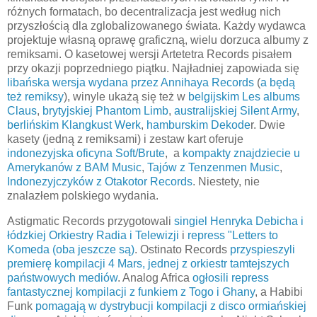
różnych formatach, bo decentralizacja jest według nich
przyszłością dla zglobalizowanego świata. Każdy wydawca
projektuje własną oprawę graficzną, wielu dorzuca albumy z
remiksami. O kasetowej wersji Artetetra Records pisałem
przy okazji poprzedniego piątku. Najładniej zapowiada się
libańska wersja wydana przez Annihaya Records
(
a będą
też remiksy
), winyle ukażą się też w
belgijskim Les albums
Claus
,
brytyjskiej Phantom Limb
,
australijskiej Silent Army
,
berlińskim Klangkust Werk
,
hamburskim Dekode
r. Dwie
kasety (jedną z remiksami) i zestaw kart oferuje
indonezyjska oficyna Soft/Brute
, a
kompakty znajdziecie u
Amerykanów z BAM Music
,
Tajów z Tenzenmen Music
,
Indonezyjczyków z Otakotor Records
. Niestety, nie
znalazłem polskiego wydania.
Astigmatic Records przygotowali
singiel Henryka Debicha i
łódzkiej Orkiestry Radia i Telewizji
i
repress "Letters to
Komeda (oba jeszcze są)
. Ostinato Records
przyspieszyli
premierę kompilacji 4 Mars, jednej z orkiestr tamtejszych
państwowych mediów
. Analog Africa
ogłosili repress
fantastycznej kompilacji z funkiem z Togo i Ghany
, a Habibi
Funk
pomagają w dystrybucji kompilacji z disco ormiańskiej