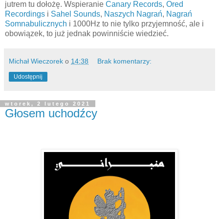
jutrem tu dołożę. Wspieranie
Canary Records
,
Ored
Recordings
i
Sahel Sounds
,
Naszych Nagrań
,
Nagrań
Somnabulicznych
i 1000Hz to nie tylko przyjemność, ale i
obowiązek, to już jednak powinniście wiedzieć.
Michał Wieczorek
o
14:38
Brak komentarzy:
Udostępnij
wtorek, 2 lutego 2021
Głosem uchodźcy