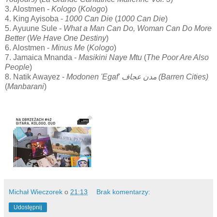
3. Alostmen -
Kologo
(
Kologo
)
4. King Ayisoba -
1000 Can Die
(
1000 Can Die
)
5. Ayuune Sule -
What a Man Can Do, Woman Can Do More
Better
(
We Have One Destiny
)
6. Alostmen -
Minus Me
(
Kologo
)
7. Jamaica Mnanda -
Masikini Naye Mtu
(
The Poor Are Also
People
)
8. Natik Awayez -
Modonen 'Egaf' مدن عجاف (Barren Cities)
(
Manbarani
)
Michał Wieczorek
o
21:13
Brak komentarzy:
Udostępnij