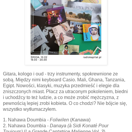
Gitara, kologo i oud - trzy instrumenty, spokrewnione ze
sobą. Między nimi keyboard Casio. Mali, Ghana, Tanzania,
Egipt. Nowości, klasyki, muzyka przedmieść i elegie dla
zniszczonych miast. Płacz za utraconym pokoleniem, biedni
i uchodźcy to też ludzie, a co może zrobić mężczyzna, z
pewnością lepiej zrobi kobieta. O co chodzi? Nie bójcie się,
wszystko wytłumaczyłem.
1. Nahawa Doumbia -
Foliwilen
(
Kanawa
)
2. Nahawa Doumbia -
Danaya (à Sidi Konaté Pour
Toujours)
(
La Grande Cantatrice Malienne Vol. 3
)