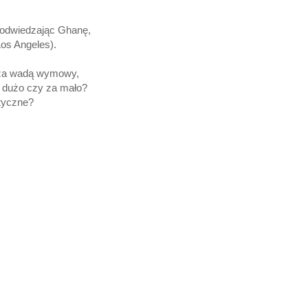
, odwiedzając Ghanę,
Los Angeles).
oza wadą wymowy,
a dużo czy za mało?
tyczne?