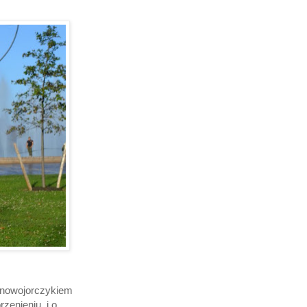
 nowojorczykiem
zenieniu i o