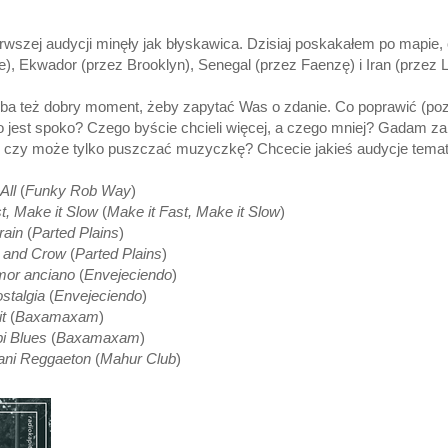
rwszej audycji minęły jak błyskawica. Dzisiaj poskakałem po mapie
re), Ekwador (przez Brooklyn), Senegal (przez Faenzę) i Iran (przez 
yba też dobry moment, żeby zapytać Was o zdanie. Co poprawić (p
o jest spoko? Czego byście chcieli więcej, a czego mniej? Gadam z
 czy może tylko puszczać muzyczkę? Chcecie jakieś audycje tema
All
(
Funky Rob Way
)
t, Make it Slow
(
Make it Fast, Make it Slow
)
rain
(
Parted Plains
)
 and Crow
(
Parted Plains
)
or anciano
(
Envejeciendo
)
stalgia
(
Envejeciendo
)
t
(
Baxamaxam
)
i Blues
(
Baxamaxam
)
ani Reggaeton
(
Mahur Club
)