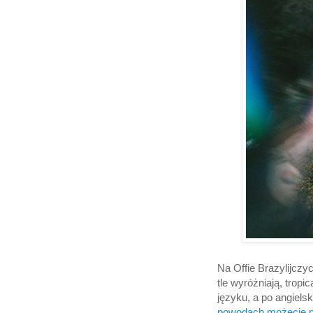
Na Offie Brazylijczyc
tle wyróżniają, trop
języku, a po angiels
powodach możecie p