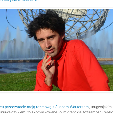
cu przeczytacie moją rozmowę z Juanem Wautersem
, urugwajskim
uguwajczykiem, to skomplikowane) o imigranckiej tożsamości, wykor