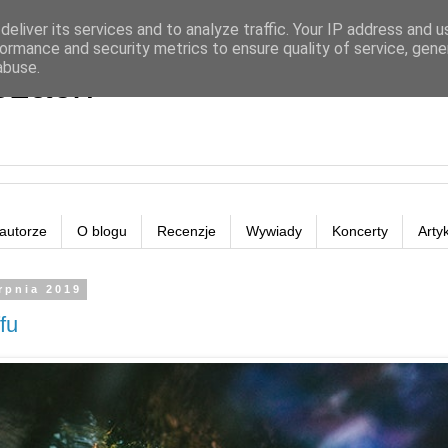
eliver its services and to analyze traffic. Your IP address and 
ormance and security metrics to ensure quality of service, gen
abuse.
eżach
autorze
O blogu
Recenzje
Wywiady
Koncerty
Arty
rpnia 2019
fu