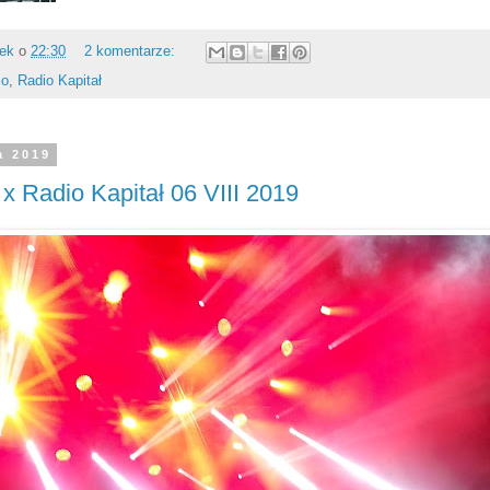
rek
o
22:30
2 komentarze:
io
,
Radio Kapitał
a 2019
x Radio Kapitał 06 VIII 2019