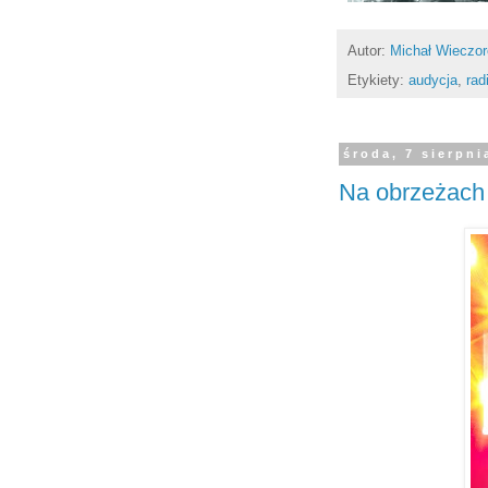
Autor:
Michał Wieczo
Etykiety:
audycja
,
rad
środa, 7 sierpni
Na obrzeżach 