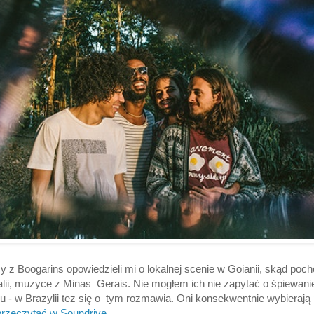
y z Boogarins opowiedzieli mi o lokalnej scenie w Goianii, skąd pochod
icalii, muzyce z Minas Gerais. Nie mogłem ich nie zapytać o śpiewa
ku - w Brazylii tez się o tym rozmawia. Oni konsekwentnie wybierają 
rzeczytać w Soundrive
.