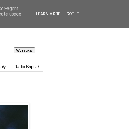
user-agent
erate usage
LEARN MORE
GOT IT
kuły
Radio Kapitał