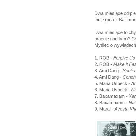
Dwa miesiące od pie
Indie (przez Baltimo
Dwa miesiące to ch
pracuję nad tym)? C
Myśleć o wywiadach
1. ROB -
Forgive Us 
2. ROB -
Make it Fas
3. Ami Dang -
Souter
4. Ami Dang -
Conch
5. Maria Usbeck -
Am
6. Maria Usbeck -
No
7. Baxamaxam -
Xari
8. Baxamaxam -
Nab
9. Maral -
Avesta Kh