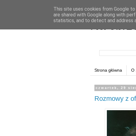
This site uses cookies from Google to d
are shared with Google along with perf
statistics, and to detect and address 
Na obrz
Strona główna
O 
czwartek, 29 sie
Rozmowy z of