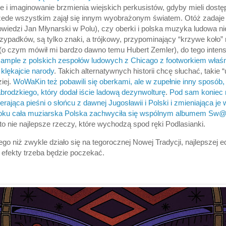
e i imaginowanie brzmienia wiejskich perkusistów, gdyby mieli dos
rzede wszystkim zajął się innym wyobrażonym światem. Otóż zadaje 
owiedzi Jan Młynarski w Polu), czy oberki i polska muzyka ludowa ni
zypadków, są tylko znaki, a trójkowy, przypominający “krzywe koło” 
 (o czym mówił mi bardzo dawno temu Hubert Zemler), do tego inte
ample z polskich zespołów ludowych z Chicago z footworkiem właśn
 klękajcie narody
. Takich alternatywnych historii chcę słuchać, takie
ziej.
WoWaKin też pobawili się oberkami, ale w zupełnie inny sposób,
brodzkiego, który dodał iście ladową dezynwolturę
.
Pod sam koniec 
erająca pieśni o słońcu z dawnej Jugosławii i Polski i zmieniająca je
oku cała muziarska Polska zachwyciła się wspólnym albumem Sw@d
 to nie najlepsze rzeczy, które wychodzą spod ręki Podlasianki.
go niż zwykle działo się na tegorocznej Nowej Tradycji, najlepszej e
we efekty trzeba będzie poczekać.