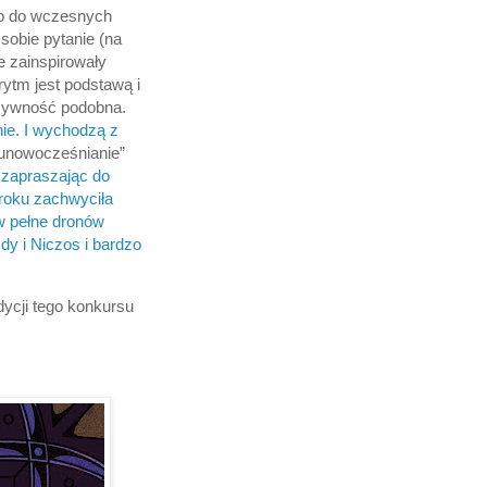
tęp do wczesnych
sobie pytanie (na
e zainspirowały
rytm jest podstawą i
nsywność podobna.
ie. I wychodzą z
 “unowocześnianie”
 zapraszając do
roku zachwyciła
 w pełne dronów
y i Niczos i bardzo
dycji tego konkursu