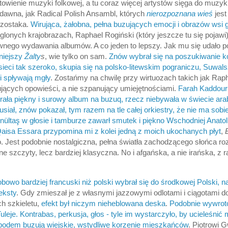
wienie muzyki folkowej, a tu coraz więcej artystów sięga do muzyk
d dawna, jak Radical Polish Ansambl, których
nierozpoznana wieś
jes
zostaka.
Wirująca, żałobna, pełna buzujących emocji i obrazów wsi
glonych krajobrazach, Raphael Rogiński (który jeszcze tu się pojawi)
ywnego wydawania albumów. A co jeden to lepszy. Jak mu się udało
niejszy
Žalty
s
, wie tylko on sam.
Znów wybrał się na poszukiwanie ko
 sieci tak szeroko, skupia się na polsko-litewskim pograniczu, Suwals
i spływają mgły
. Zostańmy na chwilę przy wirtuozach takich jak Rap
ujących opowieści, a nie szpanujący umiejętnościami.
Farah Kaddour 
ła piękny i surowy album na buzuq, rzecz niebywała w świecie ar
siał, znów pokazał, tym razem na tle całej orkiestry, że nie ma sob
ültaş w głosie i tamburze zawarł smutek i piękno Wschodniej Anatoli
aisa Essara przypomina mi z kolei jedną z moich ukochanych płyt
,
. Jest podobnie nostalgiczna, pełna światła zachodzącego słońca ro
e szczyty, lecz bardziej klasyczna. No i afgańska, a nie irańska, z 
owo bardziej francuski niż polski wybrał się do środkowej Polski, na
eksty
. Gdy zmieszał je z własnymi jazzowymi odlotami i ciągotami do
h szkieletu,
efekt był niczym nieheblowana deska
.
Podobnie wywroto
Tuleje. Kontrabas, perkusja, głos - tyle im wystarczyło, by ucieleśnić m
podem buzują wiejskie, wstydliwe korzenie mieszkańców
. Piotrowi 