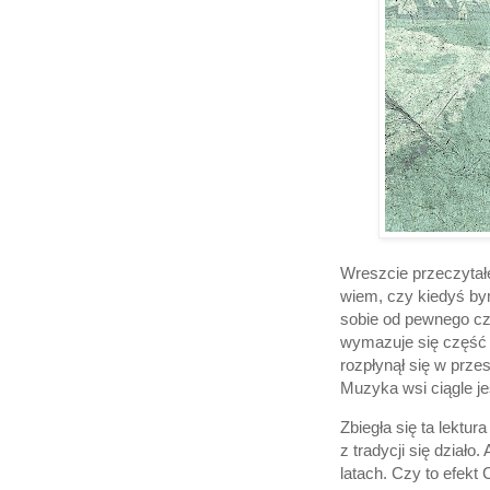
Wreszcie przeczyta
wiem, czy kiedyś bym
sobie od pewnego cza
wymazuje się część t
rozpłynął się w przes
Muzyka wsi ciągle je
Zbiegła się ta lektu
z tradycji się działo
latach. Czy to efekt