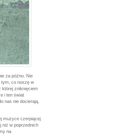
ie za późno. Nie
z tym, co noszę w
 której zniknięciem
 i ten świat
do nas nie docierają.
ej muzyce czerpiącej
ej niż w poprzednich
śmy na