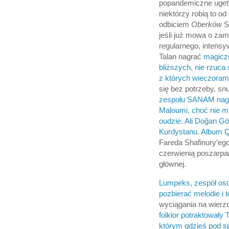
popandemiczne ugetto
niektórzy robią to o
odbiciem
Oberków
S
jeśli już mowa o zam
regularnego, intens
Talan nagrać
magicz
bliższych, nie rzuca
z których wieczoram
się bez potrzeby, sn
zespołu SANAM nagra
Maloumi, choć nie mu
oudzie
.
Ali Doğan Gön
Kurdystanu
.
Album Q
Fareda Shafinury’ego
czerwienią poszarpan
głównej.
Lumpeks, zespół osob
pozbierać melodie i t
wyciągania na wierzc
folklor potraktowały 
którym gdzieś pod s