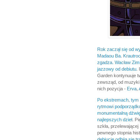
Rok zaczął się od w
Madaou Ba
.
Krautroc
zgadza.
Wacław Zimp
jazzowy od debiutu
.
Garden kontynuuje tw
zewsząd, od muzyki b
nich pozycja -
Erva
,
Po ekstremach, tym 
rytmowi podporządkow
monumentalną dźwi
najlepszych dzieł
. P
szkła, przelewającej
pewnego stopnia hist
debiucie odbija się 