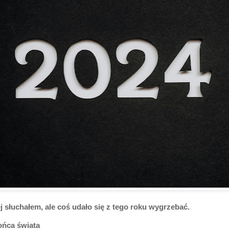
j słuchałem, ale coś udało się z tego roku wygrzebać.
ońca świata