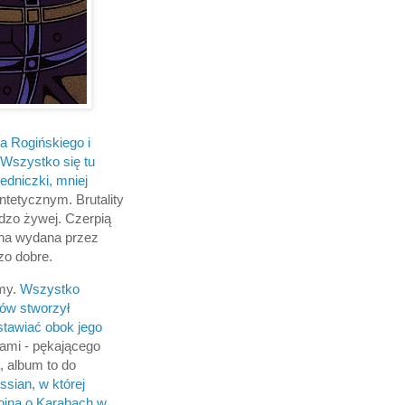
a Rogińskiego i
 Wszystko się tu
edniczki, mniej
yntetycznym. Brutality
rdzo żywej. Czerpią
edna wydana przez
zo dobre.
umy.
Wszystko
wów stworzył
stawiać obok jego
urami - pękającego
, album to do
ssian, w której
wojną o Karabach w