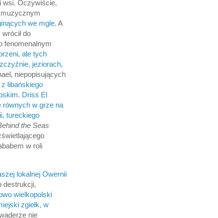
i wsi. Oczywiście,
t muzycznym
 ginących we mgle
. A
 wrócił do
 po fenomenalnym
rzeni, ale tych
zczyźnie, jeziorach,
hael, niepopisujących
z libańskiego
abskim
.
Driss El
ie równych w grze na
i, tureckiego
Behind the Seas
zświetlającego
rababem w roli
szej lokalnej Owernii
 destrukcji,
wo wielkopolski
iejski zgiełk, w
Gwaderze nie