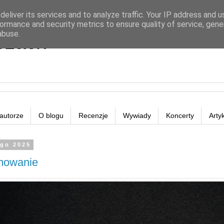
eliver its services and to analyze traffic. Your IP address and 
ormance and security metrics to ensure quality of service, gen
abuse.
eżach
autorze
O blogu
Recenzje
Wywiady
Koncerty
Arty
ego 2025
mowanie