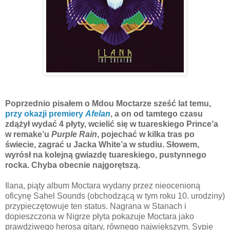
Poprzednio pisałem o Mdou Moctarze sześć lat temu,
przy okazji premiery
Afelan
, a on od tamtego czasu
zdążył wydać 4 płyty, wcielić się w tuareskiego Prince’a
w remake’u
Purple Rain
, pojechać w kilka tras po
świecie, zagrać u Jacka White’a w studiu. Słowem,
wyrósł na kolejną gwiazdę tuareskiego, pustynnego
rocka. Chyba obecnie najgorętszą.
Ilana, piąty album Moctara wydany przez nieocenioną
oficynę Sahel Sounds (obchodzącą w tym roku 10. urodziny)
przypieczętowuje ten status. Nagrana w Stanach i
dopieszczona w Nigrze płyta pokazuje Moctara jako
prawdziwego herosa gitary, równego największym. Sypie