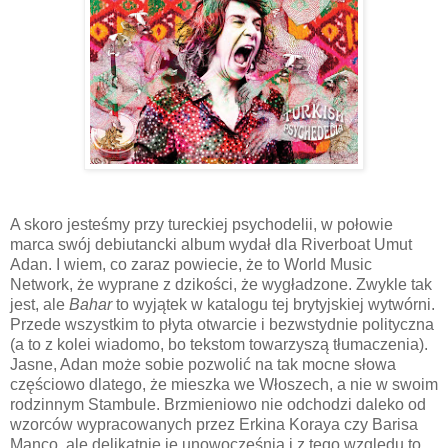
A skoro jesteśmy przy tureckiej psychodelii, w połowie
marca swój debiutancki album wydał dla Riverboat Umut
Adan. I wiem, co zaraz powiecie, że to World Music
Network, że wyprane z dzikości, że wygładzone. Zwykle tak
jest, ale
Bahar
to wyjątek w katalogu tej brytyjskiej wytwórni.
Przede wszystkim to płyta otwarcie i bezwstydnie polityczna
(a to z kolei wiadomo, bo tekstom towarzyszą tłumaczenia).
Jasne, Adan może sobie pozwolić na tak mocne słowa
częściowo dlatego, że mieszka we Włoszech, a nie w swoim
rodzinnym Stambule. Brzmieniowo nie odchodzi daleko od
wzorców wypracowanych przez Erkina Koraya czy Barisa
Manco, ale delikatnie je unowocześnia i z tego względu to