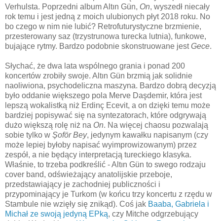
Verhulsta. Poprzedni album Altın Gün,
On
, wyszedł niecały
rok temu i jest jedną z moich ulubionych płyt 2018 roku. No
bo czego w nim nie lubić? Retrofuturystyczne brzmienie,
przesterowany saz (trzystrunowa turecka lutnia), funkowe,
bujające rytmy. Bardzo podobnie skonstruowane jest
Gece
.
Słychać, że dwa lata wspólnego grania i ponad 200
koncertów zrobiły swoje. Altın Gün brzmią jak solidnie
naoliwiona, psychodeliczna maszyna. Bardzo dobrą decyzją
było oddanie większego pola Merve Daşdemir, która jest
lepszą wokalistką niż Erdinç Ecevit, a on dzięki temu może
bardziej popisywać się na syntezatorach, które odgrywają
dużo większą rolę niż na
On
. Na więcej chaosu pozwalają
sobie tylko w
Şoför Bey
, jedynym kawałku napisanym (czy
może lepiej byłoby napisać wyimprowizowanym) przez
zespół, a nie będący interpretacją tureckiego klasyka.
Właśnie, to trzeba podkreślić - Altın Gün to swego rodzaju
cover band, odświeżający anatolijskie przeboje,
przedstawiający je zachodniej publiczności i
przypominający je Turkom (w końcu trzy koncertu z rzędu w
Stambule nie wzięły się znikąd). Coś jak
Baaba, Gabriela i
Michał ze swoją jedyną EPką
, czy Mitche odgrzebujący