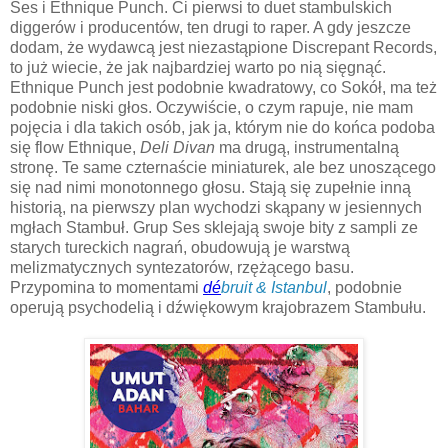
Ses i Ethnique Punch. Ci pierwsi to duet stambulskich
diggerów i producentów, ten drugi to raper. A gdy jeszcze
dodam, że wydawcą jest niezastąpione Discrepant Records,
to już wiecie, że jak najbardziej warto po nią sięgnąć.
Ethnique Punch jest podobnie kwadratowy, co Sokół, ma też
podobnie niski głos. Oczywiście, o czym rapuje, nie mam
pojęcia i dla takich osób, jak ja, którym nie do końca podoba
się flow Ethnique,
Deli Divan
ma drugą, instrumentalną
stronę. Te same czternaście miniaturek, ale bez unoszącego
się nad nimi monotonnego głosu. Stają się zupełnie inną
historią, na pierwszy plan wychodzi skąpany w jesiennych
mgłach Stambuł. Grup Ses sklejają swoje bity z sampli ze
starych tureckich nagrań, obudowują je warstwą
melizmatycznych syntezatorów, rzężącego basu.
Przypomina to momentami
dé
bruit & Istanbul
, podobnie
operują psychodelią i dźwiękowym krajobrazem Stambułu.