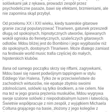
solówkami jak z rękawa, prowadzi zespół przez
psychodeliczne pasaże, bawi się efektami, brzmieniami, ale
nie zapomina skąd przybył.
Od przełomu XX i XXI wieku, kiedy tuareskie gitarowe
granie zaczął popularyzować TInariwen, gatunek przeszedł
długą od spokojnych, hipnotycznych utworów, śpiewanych
wokół ogniska do frenetycznych, szaleńczych gitarowych
odlotów. Mdou bliżej jest do Bombino i jego wygibasów niż
do spokojnych, dostojnych TInariwen. Może dlatego zamiast
na festiwale world music trafia częściej do małych,
hipsterskich klubów.
Ilana
od samego początku skrzy się riffami, zagrywkami,
Mdou bawi się nawet podwójnym tappingiem w stylu
Eddiego Van Halena. Tylko że w przeciwieństwie do
zachodnich wirtuozów, nie epatuje zbytnio swoimi
zdolnościami, solówki są tylko środkiem, a nie celem. Nie
ma też w jego grania prężenia muskułów, Mdou wygrywa
swoje szalone solówki z niepodrabialnym luzem i łatwością.
Świetnie współpracuje z nim zespół, z wyjątkiem Michaela
Coltuna grającego na basie, złożony z jego kolegów z