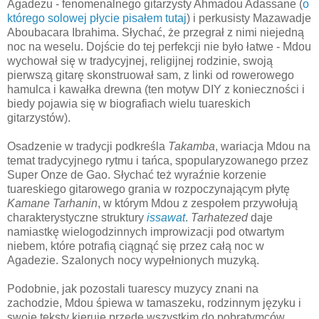
Agadezu - fenomenalnego gitarzysty Ahmadou Adassane (
o
którego solowej płycie pisałem tutaj
) i perkusisty Mazawadje
Aboubacara Ibrahima. Słychać, że przegrał z nimi niejedną
noc na weselu. Dojście do tej perfekcji nie było łatwe - Mdou
wychował się w tradycyjnej, religijnej rodzinie, swoją
pierwszą gitarę skonstruował sam, z linki od rowerowego
hamulca i kawałka drewna (ten motyw DIY z konieczności i
biedy pojawia się w biografiach wielu tuareskich
gitarzystów).
Osadzenie w tradycji podkreśla
Takamba
, wariacja Mdou na
temat tradycyjnego rytmu i tańca, spopularyzowanego przez
Super Onze de Gao. Słychać też wyraźnie korzenie
tuareskiego gitarowego grania w rozpoczynającym płytę
Kamane Tarhanin
, w którym Mdou z zespołem przywołują
charakterystyczne struktury
issawat
.
Tarhatezed
daje
namiastkę wielogodzinnych improwizacji pod otwartym
niebem, które potrafią ciągnąć się przez całą noc w
Agadezie. Szalonych nocy wypełnionych muzyką.
Podobnie, jak pozostali tuarescy muzycy znani na
zachodzie, Mdou śpiewa w tamaszeku, rodzinnym języku i
swoje teksty kieruje przede wszystkim do pobratymców.