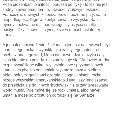
Poza piosenkami o miłości, porusza politykę - to też nie jest
żadnym ewenementem - w utworze tytułowym oskarża
Francuzów, dawnych kolonizatorów o pozorne przyznanie
niepodległości Nigrowi kontynuowanie wyzysku. Są też
hymny pochwalne dla tuareskiego stylu życia i matki
pustyni. Czyli znów - utrzymuje się w ramach ustalonej
tradycji.
A jednak mam wrażenie, że Ilana to jedna z najlepszych płyt
tuareskiego rocka, uwypuklająca zalety tego gatunku i
pozbawiona jego wad, Mdou nie przynudza, muzyka cały
czas biegnie do przodu, nie zatrzymuje się. Wreszcie, trudno
rozpatrywać Ilanę tylko i wyłącznie przez pryzmat innych
tuareskich płyt, bo ona śmiało wykracza poza ten idiom,
Mdou pełnymi garściami czerpie z bogatej historii rocka,
przede wszystkim amerykańskiego. I tutaj leży jego szansa
do przebicia się do innych środowisk niż te zainteresowane
world music. Tyle mówi się, że rock umiera, albo nawet
umarł, a może po prostu on odrodził się na Saharze.