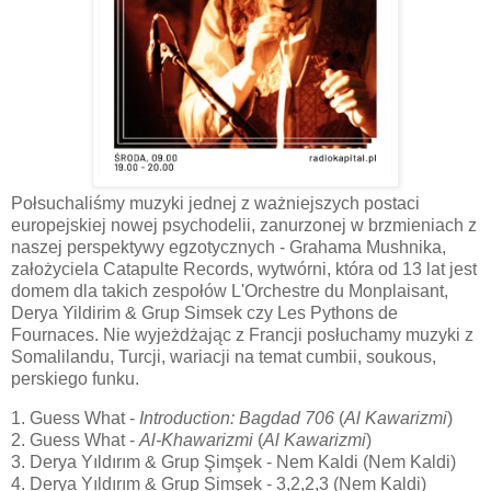
Połsuchaliśmy muzyki jednej z ważniejszych postaci
europejskiej nowej psychodelii, zanurzonej w brzmieniach z
naszej perspektywy egzotycznych - Grahama Mushnika,
założyciela Catapulte Records, wytwórni, która od 13 lat jest
domem dla takich zespołów L'Orchestre du Monplaisant,
Derya Yildirim & Grup Simsek czy Les Pythons de
Fournaces. Nie wyjeżdżając z Francji posłuchamy muzyki z
Somalilandu, Turcji, wariacji na temat cumbii, soukous,
perskiego funku.
1. Guess What -
Introduction: Bagdad 706
(
Al Kawarizmi
)
2. Guess What -
Al-Khawarizmi
(
Al Kawarizmi
)
3. Derya Yıldırım & Grup Şimşek - Nem Kaldi (Nem Kaldi)
4. Derya Yıldırım & Grup Şimşek - 3,2,2,3 (Nem Kaldi)