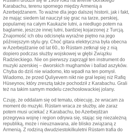
Rüstəm urodził się w 1969 roku na terenie Górskiego
Karabachu, terenu spornego między Armenią a
Azerbejdżanem. To ważne dla jego dalszej historii, jak i fakt,
że mając siedem lat nauczył się grac na tarze, perskiej,
popularnej na całym Kaukazie lutni, a niedługo potem na
baglamie, jeszcze innej lutni, bardziej kojarzonej z Turcją.
Znajomość ich obu odcisnęła wyraźne piętno na jego
późniejszym stylu gry. Choć gitara elektryczna była obecna
w Azerbejdżanie od lat 60., to Rüstəm zetknął się z nią
dopiero podczas służby wojskowej w głębi Związku
Radzieckiego. Nie on pierwszy zaprzągł ten instrument do
muzyki azerskiej – dworskich mughamów i ballad aszyków.
Chyba do dziś nie wiadomo, kto wpadł na ten pomysł.
Wiadomo, że przed Quliyevem nikt nie grał lepiej niż Rafiq
Hüseynov, który zresztą także pochodził z Karabachu. Grali
też na takim samym modelu czechosłowackiej jolany.
Czuję, że oddalam się od tematu, obiecuję, że wracam za
moment do muzyki. Rüstəm wraca ze służby, ale zaraz
potem musi uciekać z Karabachu, bo Azerbejdżan
przegrywa wojnę i region odrywa się, stając się niezależną
republiką, może i nieuznawana, ale blisko związaną z
Armenią. Z rodziną dwudziestokilkuletni Rüstəm trafia do