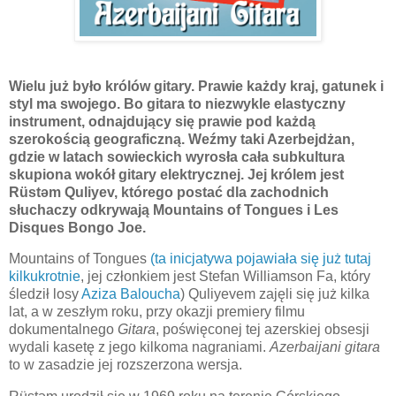
Wielu już było królów gitary. Prawie każdy kraj, gatunek i
styl ma swojego. Bo gitara to niezwykle elastyczny
instrument, odnajdujący się prawie pod każdą
szerokością geograficzną. Weźmy taki Azerbejdżan,
gdzie w latach sowieckich wyrosła cała subkultura
skupiona wokół gitary elektrycznej. Jej królem jest
Rüstəm Quliyev, którego postać dla zachodnich
słuchaczy odkrywają Mountains of Tongues i Les
Disques Bongo Joe.
Mountains of Tongues
(ta inicjatywa pojawiała się już tutaj
kilkukrotnie
, jej członkiem jest Stefan Williamson Fa, który
śledził losy
Aziza Baloucha
) Quliyevem zajęli się już kilka
lat, a w zeszłym roku, przy okazji premiery filmu
dokumentalnego
Gitara
, poświęconej tej azerskiej obsesji
wydali kasetę z jego kilkoma nagraniami.
Azerbaijani gitara
to w zasadzie jej rozszerzona wersja.