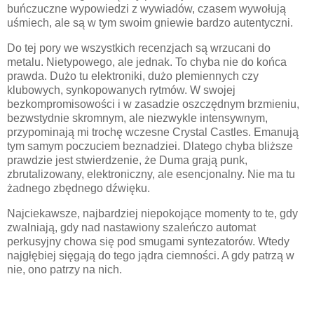
buńczuczne wypowiedzi z wywiadów, czasem wywołują
uśmiech, ale są w tym swoim gniewie bardzo autentyczni.
Do tej pory we wszystkich recenzjach są wrzucani do
metalu. Nietypowego, ale jednak. To chyba nie do końca
prawda. Dużo tu elektroniki, dużo plemiennych czy
klubowych, synkopowanych rytmów. W swojej
bezkompromisowości i w zasadzie oszczędnym brzmieniu,
bezwstydnie skromnym, ale niezwykle intensywnym,
przypominają mi trochę wczesne Crystal Castles. Emanują
tym samym poczuciem beznadziei. Dlatego chyba bliższe
prawdzie jest stwierdzenie, że Duma grają punk,
zbrutalizowany, elektroniczny, ale esencjonalny. Nie ma tu
żadnego zbędnego dźwięku.
Najciekawsze, najbardziej niepokojące momenty to te, gdy
zwalniają, gdy nad nastawiony szaleńczo automat
perkusyjny chowa się pod smugami syntezatorów. Wtedy
najgłębiej sięgają do tego jądra ciemności. A gdy patrzą w
nie, ono patrzy na nich.