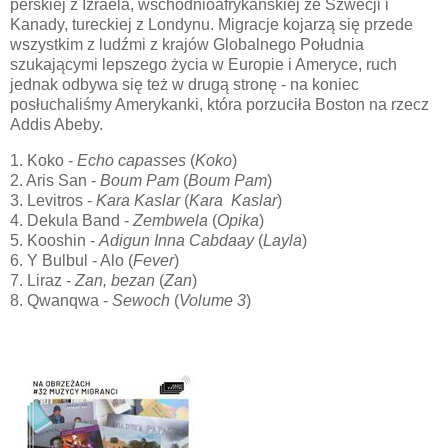
perskiej z Izraela, wschodnioafrykańskiej ze Szwecji i
Kanady, tureckiej z Londynu. Migracje kojarzą się przede
wszystkim z ludźmi z krajów Globalnego Południa
szukającymi lepszego życia w Europie i Ameryce, ruch
jednak odbywa się też w drugą stronę - na koniec
posłuchaliśmy Amerykanki, która porzuciła Boston na rzecz
Addis Abeby.
1. Koko -
Echo capasses
(
Koko
)
2. Aris San -
Boum Pam
(
Boum Pam
)
3. Levitros -
Kara Kaslar
(
Kara Kaslar
)
4. Dekula Band -
Zembwela
(
Opika
)
5. Kooshin -
Adigun Inna
Cabdaay
(
Layla
)
6. Y Bulbul - Alo (
Fever
)
7. Liraz -
Zan, bezan
(
Zan
)
8. Qwanqwa -
Sewoch
(
Volume 3
)