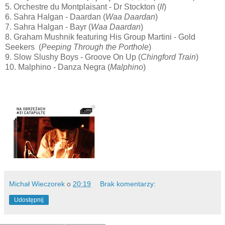
5. Orchestre du Montplaisant - Dr Stockton (
II
)
6. Sahra Halgan - Daardan (
Waa Daardan
)
7. Sahra Halgan - Bayr (
Waa Daardan
)
8. Graham Mushnik featuring His Group Martini - Gold
Seekers (
Peeping Through the Porthole
)
9. Slow Slushy Boys - Groove On Up (
Chingford Train
)
10. Malphino - Danza Negra (
Malphino
)
Michał Wieczorek
o
20:19
Brak komentarzy:
Udostępnij