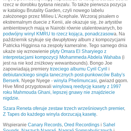
rzecz w dorobku
tyytana niezalu
. To także pierwsza pozycja
w katalogu Brutality Garden, czyli nowego labelu
założonego przez Milieu L'Acephale. Wczoraj pisałem o
ekstremalnym duecie z Kenii, ale okazuje się, że artystów
ambientowych mają w Nairobi równie utalentowanych, bo
podwójny winyl KMRU to rzecz kojąca, ponadczasow
a. Na
październik szykuje się dwupłytowy album z kompozycjami
Patricka Higginsa na zespoły kameralne. Tego samego dnia
ukaże się wznowienie
płyty Omara El Sharyiego z
interpretacjami kompozycji Mohammeda Abdela Wahaba
(i
jest na nie kod zniżkowy wewantsounds). Bongo Joe
zapowiadają premiery
trzeciego albumu Cyril Cyril
i
debiutanckiego singla tanecznych post-punkowców Baby's
Berserk
. Nyege Nyege -
winyla Phelimuncasi
, gwiazd gqom.
Hive Mind przygotowali
winylową reedycję kasety z 1997
roku Mahmouda Ghani, lepszej gnawy nie znajdziecie
nigdzie
.
Szara Reneta oferuje zestaw trzech wrześniowych premier
,
Z Tapes do każdego winyla dorzucają kasetę
.
Wspieranie
Canary Records
,
Ored Recordings
i
Sahel
Sounds
,
Naszych Nagrań
,
Nagrań Somnabulicznych
i