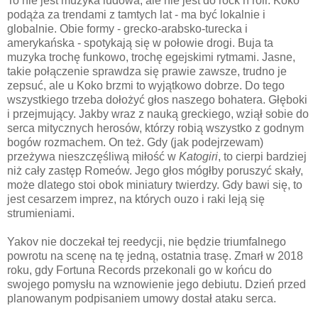
To nie jest muzyka ludowa, ale nie jest do rock’n’roll. Koko
podąża za trendami z tamtych lat - ma być lokalnie i
globalnie. Obie formy - grecko-arabsko-turecka i
amerykańska - spotykają się w połowie drogi. Buja ta
muzyka trochę funkowo, trochę egejskimi rytmami. Jasne,
takie połączenie sprawdza się prawie zawsze, trudno je
zepsuć, ale u Koko brzmi to wyjątkowo dobrze. Do tego
wszystkiego trzeba dołożyć głos naszego bohatera. Głęboki
i przejmujący. Jakby wraz z nauką greckiego, wziął sobie do
serca mitycznych herosów, którzy robią wszystko z godnym
bogów rozmachem. On też. Gdy (jak podejrzewam)
przeżywa nieszczęśliwą miłość w
Katogiri
, to cierpi bardziej
niż cały zastęp Romeów. Jego głos mógłby poruszyć skały,
może dlatego stoi obok miniatury twierdzy. Gdy bawi się, to
jest cesarzem imprez, na których ouzo i raki leją się
strumieniami.
Yakov nie doczekał tej reedycji, nie będzie triumfalnego
powrotu na scenę na tę jedną, ostatnia trasę. Zmarł w 2018
roku, gdy Fortuna Records przekonali go w końcu do
swojego pomysłu na wznowienie jego debiutu. Dzień przed
planowanym podpisaniem umowy dostał ataku serca.