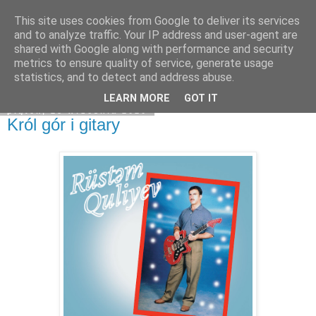
This site uses cookies from Google to deliver its services
Na obrzeżach
and to analyze traffic. Your IP address and user-agent are
shared with Google along with performance and security
metrics to ensure quality of service, generate usage
statistics, and to detect and address abuse.
▼
LEARN MORE
GOT IT
piątek, 25 września 2020
Król gór i gitary