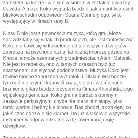
zarostem na klacie i wielkim wisiorem w kształcie gwiazdy
Dawida. A może Koko wygląda bardziej jak amant-twardziel,
bliskowschodni odpowiedni Seana Connery’ego, tylko
występujący w filmach kasy B.
Klasy B nie jest z pewnością muzyka, którą grał. Może
sprawdziłaby się w takich produkcjach, ale jest fantastyczna.
Koko nie bawi się w kokieterię, od pierwszych dźwięków
zaprasza na psychodeliczną, taneczną imprezę gdzieś na
Krecie, a może szemranych przedmieściach Aten i Salonik.
Nie jest to rebetiko, ono w tamtych czasach było już
skansenem, ale słychać podobieństwa. Muzyka Koko jest
równie mocno zanurzona w Anatolii i Bliskim Wschodzie,
tym ogólniejszym. Organy ślizgają się po ćwierćtonach,
brzmienie gitary bardzo przypomina Omara Khorshida, tego
egipskiego geniusza. Koko gra na bardzo skromnym
zestawie perkusyjnym, chyba nie ma w nim stopy, tylko
tomy, werbel i bębny kielichowe. Bas chodzi jak zaklęty, co
jakiś czas odezwie się klarnet. I to już właściwie wszystkie
instrumenty odpowiedzialne za tę tawernianą orgię
dźwięków.