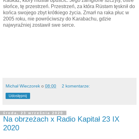
Kaukaz, który musiał opuścić. Jego zamglone szczyty, ostre
słońce, tę przestrzeń. Przestrzeń, za która Rüstəm tęsknił do
końca swojego zbyt krótkiego życia. Zmarł na raka płuc w
2005 roku, nie powróciwszy do Karabachu, gdzie
najwyraźniej zostawił swe serce.
Michał Wieczorek
o
08:00
2 komentarze:
Udostępnij
środa, 23 września 2020
Na obrzeżach x Radio Kapitał 23 IX
2020