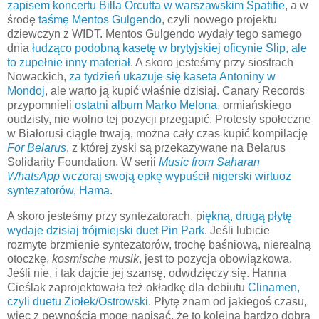
zapisem koncertu Billa Orcutta w warszawskim Spatifie
, a w
środę
taśmę Mentos Gulgendo
, czyli nowego projektu
dziewczyn z WIDT. Mentos Gulgendo wydały tego samego
dnia
łudząco podobną kasetę w brytyjskiej oficynie Slip, ale
to zupełnie inny materiał
. A skoro jesteśmy przy siostrach
Nowackich,
za tydzień ukazuje się kaseta Antoniny w
Mondoj
, ale warto ją kupić właśnie dzisiaj. Canary Records
przypomnieli
ostatni album Marko Melona,
ormiańskiego
oudzisty, nie wolno tej pozycji przegapić. Protesty społeczne
w Białorusi ciągle trwają, można cały czas kupić kompilację
For Belarus
, z której zyski są przekazywane na Belarus
Solidarity Foundation. W serii
Music from Saharan
WhatsApp
wczoraj swoją epkę wypuścił nigerski wirtuoz
syntezatorów, Hama
.
A skoro jesteśmy przy syntezatorach, p
iękną, drugą płytę
wydaje dzisiaj trójmiejski duet Pin Park
. Jeśli lubicie
rozmyte brzmienie syntezatorów, trochę baśniową, nierealną
otoczkę,
kosmische musik
, jest to pozycja obowiązkowa.
Jeśli nie, i tak dajcie jej szansę, odwdzięczy się. Hanna
Cieślak zaprojektowała też okładkę dla debiutu
Clinamen,
czyli duetu Ziołek/Ostrowski
. Płytę znam od jakiegoś czasu,
więc z pewnością mogę napisać, że to kolejna bardzo dobra