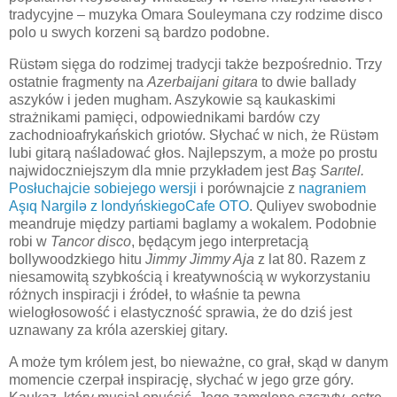
tradycyjne – muzyka Omara Souleymana czy rodzime disco
polo u swych korzeni są bardzo podobne.
Rüstəm sięga do rodzimej tradycji także bezpośrednio. Trzy
ostatnie fragmenty na
Azerbaijani gitara
to dwie ballady
aszyków i jeden mugham. Aszykowie są kaukaskimi
strażnikami pamięci, odpowiednikami bardów czy
zachodnioafrykańskich griotów. Słychać w nich, że Rüstəm
lubi gitarą naśladować głos. Najlepszym, a może po prostu
najwidoczniejszym dla mnie przykładem jest
Baş Sarıtel.
Posłuchajcie sobiejego wersji
i porównajcie z
nagraniem
Aşıq Nargilə z londyńskiegoCafe OTO
. Quliyev swobodnie
meandruje między partiami baglamy a wokalem. Podobnie
robi w
Tancor disco
, będącym jego interpretacją
bollywoodzkiego hitu
Jimmy Jimmy Aja
z lat 80. Razem z
niesamowitą szybkością i kreatywnością w wykorzystaniu
różnych inspiracji i źródeł, to właśnie ta pewna
wielogłosowość i elastyczność sprawia, że do dziś jest
uznawany za króla azerskiej gitary.
A może tym królem jest, bo nieważne, co grał, skąd w danym
momencie czerpał inspirację, słychać w jego grze góry.