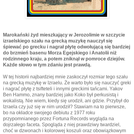
Marokański żyd mieszkający w Jerozolimie w szczycie
izraelskiego szału na grecką muzykę nauczył się
śpiewać po grecku i nagrał płytę odwołującą się bardziej
do brzmień basenu Morza Egejskiego i Anatolii niż
rodzinnego kraju, a potem zniknął w pomroce dziejów.
Każde słowo w tym zdaniu jest prawdą.
W tej historii najbardziej mnie zaskoczył rozmiar tego szału
na grecką muzykę w Izraelu. Że warto było się nauczyć greki
i nagrać płytę z tsifteteli i innymi greckimi tańcami. Yakov
Ben Hammo, znany bardziej jako Koko był perkusistą i
wokalistą. Nie wiem, kiedy się urodził, ani gdzie. Przybył do
Izraela czy już się w nim urodził? Stawiam na to pierwsze,
bo na okładce swojego debiutu z 1977 roku
przypomnianego przez Fortuna Records wygląda na
dojrzałego faceta. Spogląda z niej prawdziwy twardziel,
choć w dzwonach i kolorowej koszuli oraz obowiązkowym