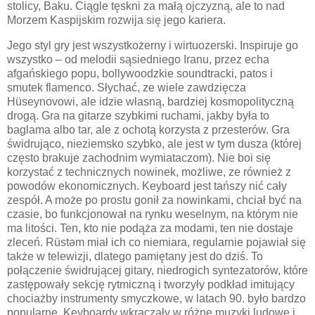
stolicy, Baku. Ciągle tęskni za małą ojczyzną, ale to nad
Morzem Kaspijskim rozwija się jego kariera.
Jego styl gry jest wszystkożerny i wirtuozerski. Inspiruje go
wszystko – od melodii sąsiedniego Iranu, przez echa
afgańskiego popu, bollywoodzkie soundtracki, patos i
smutek flamenco. Słychać, ze wiele zawdzięcza
Hüseynovowi, ale idzie własną, bardziej kosmopolityczną
drogą. Gra na gitarze szybkimi ruchami, jakby była to
baglama albo tar, ale z ochotą korzysta z przesterów. Gra
świdrująco, nieziemsko szybko, ale jest w tym dusza (której
często brakuje zachodnim wymiataczom). Nie boi się
korzystać z technicznych nowinek, możliwe, ze również z
powodów ekonomicznych. Keyboard jest tańszy nić cały
zespół. A może po prostu gonił za nowinkami, chciał być na
czasie, bo funkcjonował na rynku weselnym, na którym nie
ma litości. Ten, kto nie podąża za modami, ten nie dostaje
zleceń. Rüstəm miał ich co niemiara, regularnie pojawiał się
także w telewizji, dlatego pamiętany jest do dziś. To
połączenie świdrującej gitary, niedrogich syntezatorów, które
zastępowały sekcję rytmiczną i tworzyły podkład imitujący
chociażby instrumenty smyczkowe, w latach 90. było bardzo
popularne. Keyboardy wkraczały w różne muzyki ludowe i