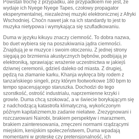
Powstali trochę z przypadku, ale przypadkiem nie jest, że
wydaje ich Nyege Nyege Tapes, czołowy propagator
eksperymentalnej, niezależnej muzyki elektronicznej z Afryki
Wschodniej. Choćn nawet jak na ich standardy to jest to
muzyka nietypowa i wymykająca się szufladkowaniu.
Duma w języku kikuyu znaczy ciemność. To dobra nazwa,
bo duet wybiera się na poszukiwania jądra ciemności.
Znajdują je w muzyce i swoim otoczeniu. Z jednej strony
sięgają po brzmienia akustycznych bębnów, podbijają je
elektroniką, sprawiając wrażenie uczestnictwa w jakiejś
dziwnej ceremonii, gdzieś daleko od miasta. Z drugiej,
pędzą na złamanie karku, Khanja wykręca bity rodem z
tanzańskiego singeli, przy którym footworkowe 180 bpm to
tempo spacerującego staruszka. Dochodzi do tego
szorstkość, ostrość industrialu, naprzemienne krzyki i
growle. Duma chcą szokować, a w świecie borykającym się
z nadchodzącą katastrofa klimatyczną, wykończonym
późnym kapitalizmem,to zadanie niełatwe. Zrezygnowani i
rozczarowani Nairobi, brakiem perspektyw i marazmem,
brakiem zainteresowania, zmęczeni normami rządzącymi
miejskim, kenijskim społeczeństwem, Duma wpadają
momentami w groteskę czy pretensjonalność, ich