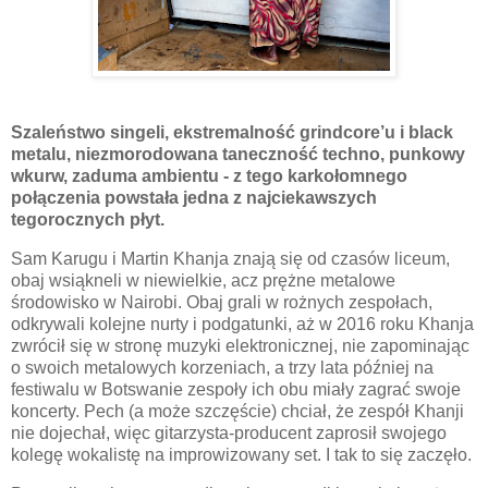
Szaleństwo singeli, ekstremalność grindcore’u i black
metalu, niezmorodowana taneczność techno, punkowy
wkurw, zaduma ambientu - z tego karkołomnego
połączenia powstała jedna z najciekawszych
tegorocznych płyt.
Sam Karugu i Martin Khanja znają się od czasów liceum,
obaj wsiąkneli w niewielkie, acz prężne metalowe
środowisko w Nairobi. Obaj grali w rożnych zespołach,
odkrywali kolejne nurty i podgatunki, aż w 2016 roku Khanja
zwrócił się w stronę muzyki elektronicznej, nie zapominając
o swoich metalowych korzeniach, a trzy lata później na
festiwalu w Botswanie zespoły ich obu miały zagrać swoje
koncerty. Pech (a może szczęście) chciał, że zespół Khanji
nie dojechał, więc gitarzysta-producent zaprosił swojego
kolegę wokalistę na improwizowany set. I tak to się zaczęło.