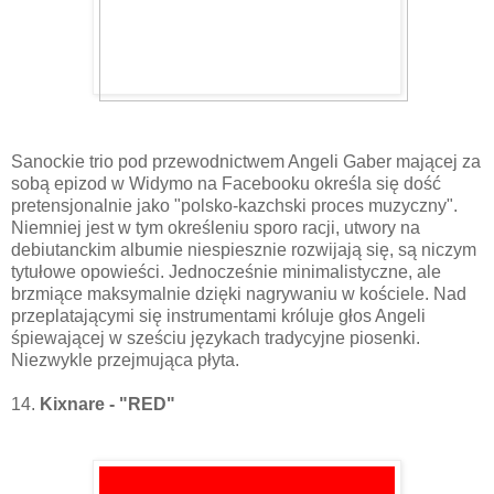
Sanockie trio pod przewodnictwem Angeli Gaber mającej za
sobą epizod w Widymo na Facebooku określa się dość
pretensjonalnie jako "polsko-kazchski proces muzyczny".
Niemniej jest w tym określeniu sporo racji, utwory na
debiutanckim albumie niespiesznie rozwijają się, są niczym
tytułowe opowieści. Jednocześnie minimalistyczne, ale
brzmiące maksymalnie dzięki nagrywaniu w kościele. Nad
przeplatającymi się instrumentami króluje głos Angeli
śpiewającej w sześciu językach tradycyjne piosenki.
Niezwykle przejmująca płyta.
14.
Kixnare - "RED"