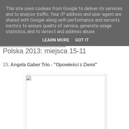
This site uses cookies from Google to deliver its services
Na obrzeżach
and to analyze traffic. Your IP address and user-agent are
shared with Google along with performance and security
metrics to ensure quality of service, generate usage
statistics, and to detect and address abuse.
▼
LEARN MORE
GOT IT
czwartek, 2 stycznia 2014
Polska 2013: miejsca 15-11
15.
Angela Gaber Trio - "Opowieści z Ziemi"