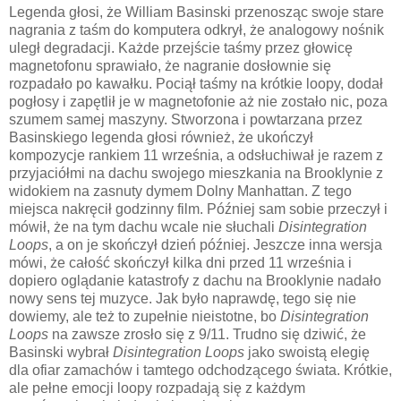
Legenda głosi, że William Basinski przenosząc swoje stare
nagrania z taśm do komputera odkrył, że analogowy nośnik
uległ degradacji. Każde przejście taśmy przez głowicę
magnetofonu sprawiało, że nagranie dosłownie się
rozpadało po kawałku. Pociął taśmy na krótkie loopy, dodał
pogłosy i zapętlił je w magnetofonie aż nie zostało nic, poza
szumem samej maszyny. Stworzona i powtarzana przez
Basinskiego legenda głosi również, że ukończył
kompozycje rankiem 11 września, a odsłuchiwał je razem z
przyjaciółmi na dachu swojego mieszkania na Brooklynie z
widokiem na zasnuty dymem Dolny Manhattan. Z tego
miejsca nakręcił godzinny film. Później sam sobie przeczył i
mówił, że na tym dachu wcale nie słuchali
Disintegration
Loops
, a on je skończył dzień później. Jeszcze inna wersja
mówi, że całość skończył kilka dni przed 11 września i
dopiero oglądanie katastrofy z dachu na Brooklynie nadało
nowy sens tej muzyce. Jak było naprawdę, tego się nie
dowiemy, ale też to zupełnie nieistotne, bo
Disintegration
Loops
na zawsze zrosło się z 9/11. Trudno się dziwić, że
Basinski wybrał
Disintegration Loops
jako swoistą elegię
dla ofiar zamachów i tamtego odchodzącego świata. Krótkie,
ale pełne emocji loopy rozpadają się z każdym