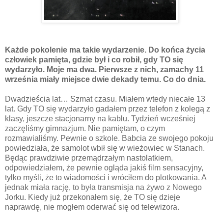
K
ażde pokolenie ma takie wydarzenie. Do końca życia
człowiek pamięta, gdzie był i co robił, gdy TO się
wydarzyło. Moje ma dwa. Pierwsze z nich, zamachy 11
września miały miejsce dwie dekady temu. Co do dnia.
Dwadzieścia lat… Szmat czasu. Miałem wtedy niecałe 13
lat. Gdy TO się wydarzyło gadałem przez telefon z kolegą z
klasy, jeszcze stacjonarny na kablu. Tydzień wcześniej
zaczęliśmy gimnazjum. Nie pamiętam, o czym
rozmawialiśmy. Pewnie o szkole. Babcia ze swojego pokoju
powiedziała, że samolot wbił się w wieżowiec w Stanach.
Będąc prawdziwie przemądrzałym nastolatkiem,
odpowiedziałem, że pewnie ogląda jakiś film sensacyjny,
tylko myśli, że to wiadomości i wróciłem do plotkowania. A
jednak miała rację, to była transmisja na żywo z Nowego
Jorku. Kiedy już przekonałem się, że TO się dzieje
naprawdę, nie mogłem oderwać się od telewizora.