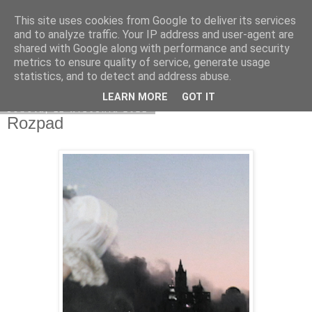
This site uses cookies from Google to deliver its services
Na obrzeżach
and to analyze traffic. Your IP address and user-agent are
shared with Google along with performance and security
metrics to ensure quality of service, generate usage
statistics, and to detect and address abuse.
▼
LEARN MORE
GOT IT
sobota, 11 września 2021
Rozpad