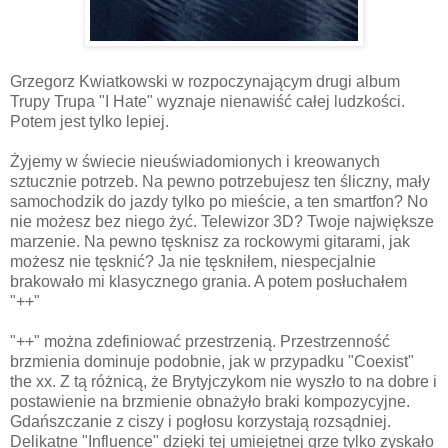
Grzegorz Kwiatkowski w rozpoczynającym drugi album
Trupy Trupa "I Hate" wyznaje nienawiść całej ludzkości.
Potem jest tylko lepiej.
Żyjemy w świecie nieuświadomionych i kreowanych
sztucznie potrzeb. Na pewno potrzebujesz ten śliczny, mały
samochodzik do jazdy tylko po mieście, a ten smartfon? No
nie możesz bez niego żyć. Telewizor 3D? Twoje największe
marzenie. Na pewno tęsknisz za rockowymi gitarami, jak
możesz nie tęsknić? Ja nie tęskniłem, niespecjalnie
brakowało mi klasycznego grania. A potem posłuchałem
"++"
"++" można zdefiniować przestrzenią. Przestrzenność
brzmienia dominuje podobnie, jak w przypadku "Coexist"
the xx. Z tą różnicą, że Brytyjczykom nie wyszło to na dobre i
postawienie na brzmienie obnażyło braki kompozycyjne.
Gdańszczanie z ciszy i pogłosu korzystają rozsądniej.
Delikatne "Influence" dzięki tej umiejętnej grze tylko zyskało