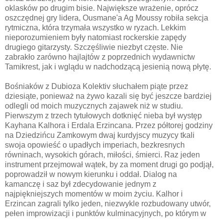
oklasków po drugim bisie. Największe wrażenie, oprócz
oszczędnej gry lidera, Ousmane'a Ag Moussy robiła sekcja
rytmiczna, która trzymała wszystko w ryzach. Lekkim
nieporozumieniem były natomiast rockerskie zapędy
drugiego gitarzysty. Szczęśliwie niezbyt częste. Nie
zabrakło zarówno hajlajtów z poprzednich wydawnictw
Tamikrest, jak i wglądu w nadchodzącą jesienią nową płytę.
Bośniaków z Dubioza Kolektiv słuchałem piąte przez
dziesiąte, ponieważ na żywo kazali się być jeszcze bardziej
odlegli od moich muzycznych zajawek niż w studiu.
Pierwszym z trzech tytułowych dotknięć nieba był występ
Kayhana Kalhora i Erdala Erzincana. Przez półtorej godziny
na Dziedzińcu Zamkowym dwaj kurdyjscy muzycy tkali
swoja opowieść o upadłych imperiach, bezkresnych
równinach, wysokich górach, miłości, śmierci. Raz jeden
instrument przejmował wątek, by za moment drugi go podjął,
poprowadził w nowym kierunku i oddał. Dialog na
kamanczę i saz był zdecydowanie jednym z
najpiękniejszych momentów w moim życiu. Kalhor i
Erzincan zagrali tylko jeden, niezwykle rozbudowany utwór,
pełen improwizacji i punktów kulminacyjnych, po którym w