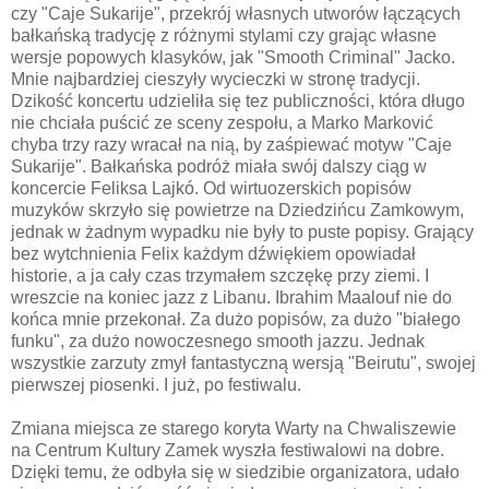
czy "Caje Sukarije", przekrój własnych utworów łączących
bałkańską tradycję z różnymi stylami czy grając własne
wersje popowych klasyków, jak "Smooth Criminal" Jacko.
Mnie najbardziej cieszyły wycieczki w stronę tradycji.
Dzikość koncertu udzieliła się tez publiczności, która długo
nie chciała puścić ze sceny zespołu, a Marko Marković
chyba trzy razy wracał na nią, by zaśpiewać motyw "Caje
Sukarije". Bałkańska podróż miała swój dalszy ciąg w
koncercie Feliksa Lajkó. Od wirtuozerskich popisów
muzyków skrzyło się powietrze na Dziedzińcu Zamkowym,
jednak w żadnym wypadku nie były to puste popisy. Grający
bez wytchnienia Felix każdym dźwiękiem opowiadał
historie, a ja cały czas trzymałem szczękę przy ziemi. I
wreszcie na koniec jazz z Libanu. Ibrahim Maalouf nie do
końca mnie przekonał. Za dużo popisów, za dużo "białego
funku", za dużo nowoczesnego smooth jazzu. Jednak
wszystkie zarzuty zmył fantastyczną wersją "Beirutu", swojej
pierwszej piosenki. I już, po festiwalu.
Zmiana miejsca ze starego koryta Warty na Chwaliszewie
na Centrum Kultury Zamek wyszła festiwalowi na dobre.
Dzięki temu, że odbyła się w siedzibie organizatora, udało