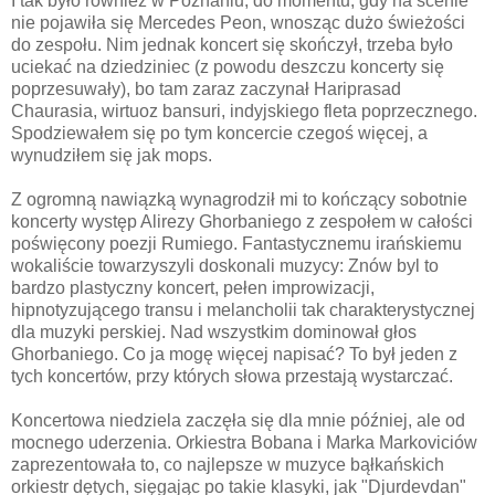
I tak było również w Poznaniu, do momentu, gdy na scenie
nie pojawiła się Mercedes Peon, wnosząc dużo świeżości
do zespołu. Nim jednak koncert się skończył, trzeba było
uciekać na dziedziniec (z powodu deszczu koncerty się
poprzesuwały), bo tam zaraz zaczynał Hariprasad
Chaurasia, wirtuoz bansuri, indyjskiego fleta poprzecznego.
Spodziewałem się po tym koncercie czegoś więcej, a
wynudziłem się jak mops.
Z ogromną nawiązką wynagrodził mi to kończący sobotnie
koncerty występ Alirezy Ghorbaniego z zespołem w całości
poświęcony poezji Rumiego. Fantastycznemu irańskiemu
wokaliście towarzyszyli doskonali muzycy: Znów byl to
bardzo plastyczny koncert, pełen improwizacji,
hipnotyzującego transu i melancholii tak charakterystycznej
dla muzyki perskiej. Nad wszystkim dominował głos
Ghorbaniego. Co ja mogę więcej napisać? To był jeden z
tych koncertów, przy których słowa przestają wystarczać.
Koncertowa niedziela zaczęła się dla mnie później, ale od
mocnego uderzenia. Orkiestra Bobana i Marka Markoviciów
zaprezentowała to, co najlepsze w muzyce bąłkańskich
orkiestr dętych, sięgając po takie klasyki, jak "Djurdevdan"