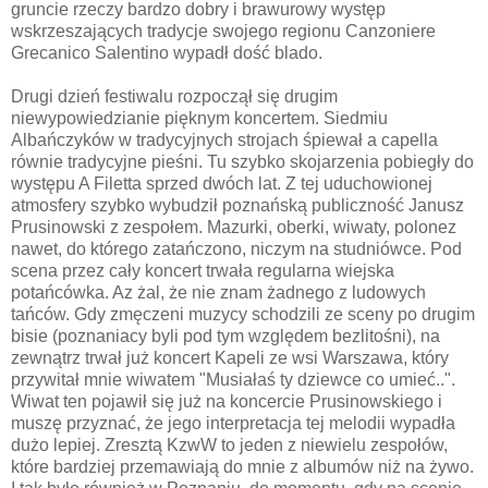
gruncie rzeczy bardzo dobry i brawurowy występ
wskrzeszających tradycje swojego regionu Canzoniere
Grecanico Salentino wypadł dość blado.
Drugi dzień festiwalu rozpoczął się drugim
niewypowiedzianie pięknym koncertem. Siedmiu
Albańczyków w tradycyjnych strojach śpiewał a capella
równie tradycyjne pieśni. Tu szybko skojarzenia pobiegły do
występu A Filetta sprzed dwóch lat. Z tej uduchowionej
atmosfery szybko wybudził poznańską publiczność Janusz
Prusinowski z zespołem. Mazurki, oberki, wiwaty, polonez
nawet, do którego zatańczono, niczym na studniówce. Pod
scena przez cały koncert trwała regularna wiejska
potańcówka. Az żal, że nie znam żadnego z ludowych
tańców. Gdy zmęczeni muzycy schodzili ze sceny po drugim
bisie (poznaniacy byli pod tym względem bezlitośni), na
zewnątrz trwał już koncert Kapeli ze wsi Warszawa, który
przywitał mnie wiwatem "Musiałaś ty dziewce co umieć..".
Wiwat ten pojawił się już na koncercie Prusinowskiego i
muszę przyznać, że jego interpretacja tej melodii wypadła
dużo lepiej. Zresztą KzwW to jeden z niewielu zespołów,
które bardziej przemawiają do mnie z albumów niż na żywo.