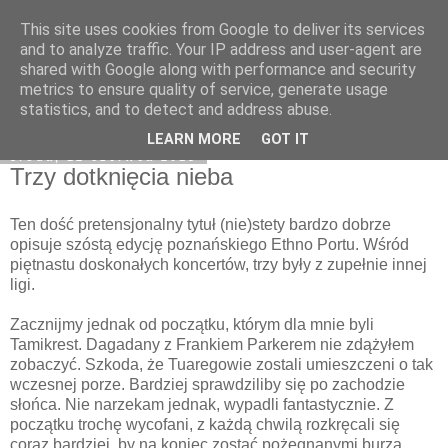
This site uses cookies from Google to deliver its services
Na obrzeżach
and to analyze traffic. Your IP address and user-agent are
shared with Google along with performance and security
metrics to ensure quality of service, generate usage
statistics, and to detect and address abuse.
▼
LEARN MORE
GOT IT
środa, 12 czerwca 2013
Trzy dotknięcia nieba
Ten dość pretensjonalny tytuł (nie)stety bardzo dobrze
opisuje szóstą edycję poznańskiego Ethno Portu. Wśród
piętnastu doskonałych koncertów, trzy były z zupełnie innej
ligi.
Zacznijmy jednak od początku, którym dla mnie byli
Tamikrest. Dagadany z Frankiem Parkerem nie zdążyłem
zobaczyć. Szkoda, że Tuaregowie zostali umieszczeni o tak
wczesnej porze. Bardziej sprawdziliby się po zachodzie
słońca. Nie narzekam jednak, wypadli fantastycznie. Z
początku trochę wycofani, z każdą chwilą rozkręcali się
coraz bardziej, by na koniec zostać pożegnanymi burza