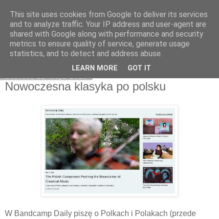
This site uses cookies from Google to deliver its services
Na obrzeżach
and to analyze traffic. Your IP address and user-agent are
shared with Google along with performance and security
metrics to ensure quality of service, generate usage
statistics, and to detect and address abuse.
▼
LEARN MORE
GOT IT
wtorek, 12 maja 2026
Nowoczesna klasyka po polsku
W Bandcamp Daily piszę o Polkach i Polakach (przede