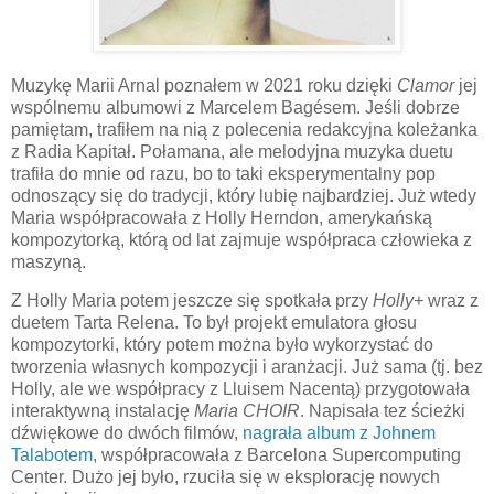
Muzykę Marii Arnal poznałem w 2021 roku dzięki
Clamor
jej
wspólnemu albumowi z Marcelem Bagésem. Jeśli dobrze
pamiętam, trafiłem na nią z polecenia redakcyjna koleżanka
z Radia Kapitał. Połamana, ale melodyjna muzyka duetu
trafiła do mnie od razu, bo to taki eksperymentalny pop
odnoszący się do tradycji, który lubię najbardziej. Już wtedy
Maria współpracowała z Holly Herndon, amerykańską
kompozytorką, którą od lat zajmuje współpraca człowieka z
maszyną.
Z Holly Maria potem jeszcze się spotkała przy
Holly+
wraz z
duetem Tarta Relena. To był projekt emulatora głosu
kompozytorki, który potem można było wykorzystać do
tworzenia własnych kompozycji i aranżacji. Już sama (tj. bez
Holly, ale we współpracy z Lluisem Nacentą) przygotowała
interaktywną instalację
Maria CHOIR
. Napisała tez ścieżki
dźwiękowe do dwóch filmów,
nagrała album z Johnem
Talabotem
, współpracowała z Barcelona Supercomputing
Center. Dużo jej było, rzuciła się w eksplorację nowych