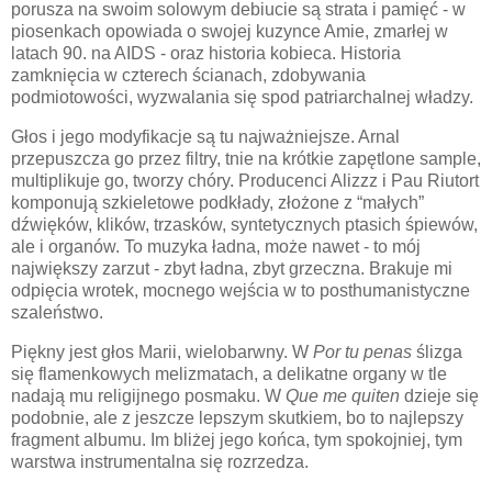
porusza na swoim solowym debiucie są strata i pamięć - w
piosenkach opowiada o swojej kuzynce Amie, zmarłej w
latach 90. na AIDS - oraz historia kobieca. Historia
zamknięcia w czterech ścianach, zdobywania
podmiotowości, wyzwalania się spod patriarchalnej władzy.
Głos i jego modyfikacje są tu najważniejsze. Arnal
przepuszcza go przez filtry, tnie na krótkie zapętlone sample,
multiplikuje go, tworzy chóry. Producenci Alizzz i Pau Riutort
komponują szkieletowe podkłady, złożone z “małych”
dźwięków, klików, trzasków, syntetycznych ptasich śpiewów,
ale i organów. To muzyka ładna, może nawet - to mój
największy zarzut - zbyt ładna, zbyt grzeczna. Brakuje mi
odpięcia wrotek, mocnego wejścia w to posthumanistyczne
szaleństwo.
Piękny jest głos Marii, wielobarwny. W
Por tu penas
ślizga
się flamenkowych melizmatach, a delikatne organy w tle
nadają mu religijnego posmaku. W
Que me quiten
dzieje się
podobnie, ale z jeszcze lepszym skutkiem, bo to najlepszy
fragment albumu. Im bliżej jego końca, tym spokojniej, tym
warstwa instrumentalna się rozrzedza.