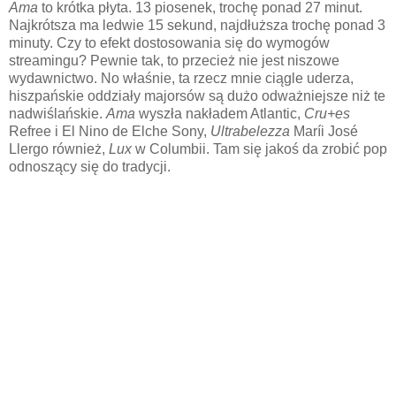
Ama
to krótka płyta. 13 piosenek, trochę ponad 27 minut.
Najkrótsza ma ledwie 15 sekund, najdłuższa trochę ponad 3
minuty. Czy to efekt dostosowania się do wymogów
streamingu? Pewnie tak, to przecież nie jest niszowe
wydawnictwo. No właśnie, ta rzecz mnie ciągle uderza,
hiszpańskie oddziały majorsów są dużo odważniejsze niż te
nadwiślańskie.
Ama
wyszła nakładem Atlantic,
Cru+es
Refree i El Nino de Elche Sony,
Ultrabelezza
Maríi José
Llergo również,
Lux
w Columbii. Tam się jakoś da zrobić pop
odnoszący się do tradycji.