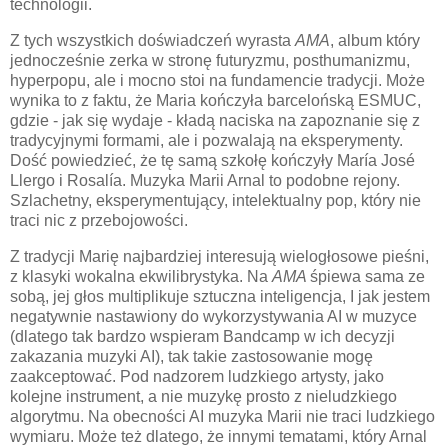
technologii.
Z tych wszystkich doświadczeń wyrasta
AMA
, album który
jednocześnie zerka w stronę futuryzmu, posthumanizmu,
hyperpopu, ale i mocno stoi na fundamencie tradycji. Może
wynika to z faktu, że Maria kończyła barcelońską ESMUC,
gdzie - jak się wydaje - kładą naciska na zapoznanie się z
tradycyjnymi formami, ale i pozwalają na eksperymenty.
Dość powiedzieć, że tę samą szkołę kończyły María José
Llergo i Rosalía. Muzyka Marii Arnal to podobne rejony.
Szlachetny, eksperymentujący, intelektualny pop, który nie
traci nic z przebojowości.
Z tradycji Marię najbardziej interesują wielogłosowe pieśni,
z klasyki wokalna ekwilibrystyka. Na
AMA
śpiewa sama ze
sobą, jej głos multiplikuje sztuczna inteligencja, I jak jestem
negatywnie nastawiony do wykorzystywania AI w muzyce
(dlatego tak bardzo wspieram Bandcamp w ich decyzji
zakazania muzyki AI), tak takie zastosowanie mogę
zaakceptować. Pod nadzorem ludzkiego artysty, jako
kolejne instrument, a nie muzykę prosto z nieludzkiego
algorytmu. Na obecności AI muzyka Marii nie traci ludzkiego
wymiaru. Może też dlatego, że innymi tematami, który Arnal