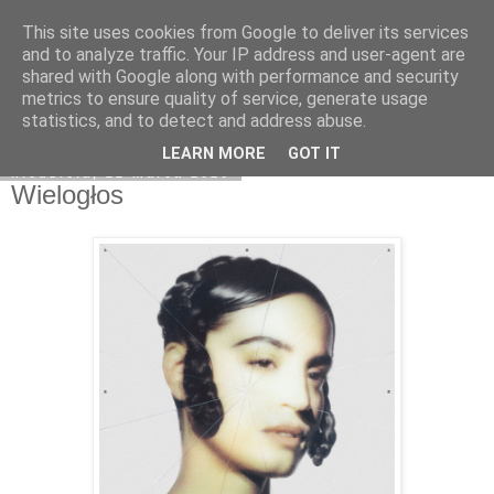
This site uses cookies from Google to deliver its services
Na obrzeżach
and to analyze traffic. Your IP address and user-agent are
shared with Google along with performance and security
metrics to ensure quality of service, generate usage
statistics, and to detect and address abuse.
▼
LEARN MORE
GOT IT
niedziela, 22 marca 2026
Wielogłos