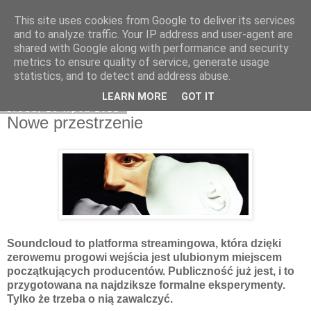
This site uses cookies from Google to deliver its services
Na obrzeżach
and to analyze traffic. Your IP address and user-agent are
shared with Google along with performance and security
metrics to ensure quality of service, generate usage
statistics, and to detect and address abuse.
▼
LEARN MORE
GOT IT
środa, 20 lipca 2022
Nowe przestrzenie
Soundcloud to platforma streamingowa, która dzięki
zerowemu progowi wejścia jest ulubionym miejscem
początkujących producentów. Publiczność już jest, i to
przygotowana na najdziksze formalne eksperymenty.
Tylko że trzeba o nią zawalczyć.