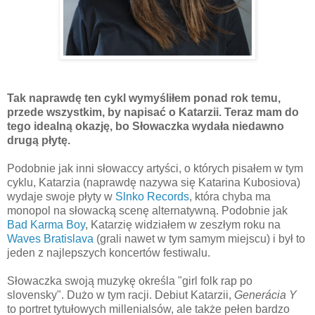
Tak naprawdę ten cykl wymyśliłem ponad rok temu,
przede wszystkim, by napisać o Katarzii. Teraz mam do
tego idealną okazję, bo Słowaczka wydała niedawno
drugą płytę.
Podobnie jak inni słowaccy artyści, o których pisałem w tym
cyklu, Katarzia (naprawdę nazywa się Katarina Kubosiova)
wydaje swoje płyty w
Slnko Records
, która chyba ma
monopol na słowacką scenę alternatywną. Podobnie jak
Bad Karma Boy
, Katarzię widziałem w zeszłym roku na
Waves Bratislava
(grali nawet w tym samym miejscu) i był to
jeden z najlepszych koncertów festiwalu.
Słowaczka swoją muzykę określa "girl folk rap po
slovensky". Dużo w tym racji. Debiut Katarzii,
Generácia Y
to portret tytułowych millenialsów, ale także pełen bardzo