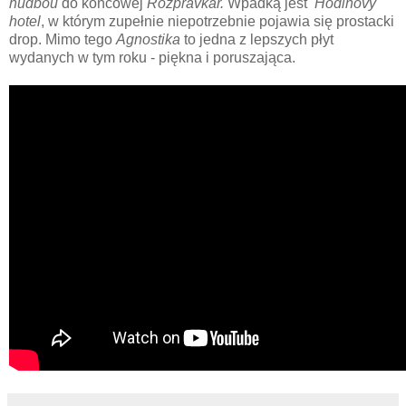
hudbou
do końcowej
Rozprávkar.
Wpadką jest
Hodinový
hotel
, w którym zupełnie niepotrzebnie pojawia się prostacki
drop. Mimo tego
Agnostika
to jedna z lepszych płyt
wydanych w tym roku - piękna i poruszająca.