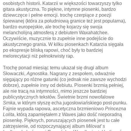
osobistych historii. Katarzii w większości towarzyszy tylko
gitara akustyczna. To piękne, intymne piosenki, bardzo
dziewczęce i pełne emocji. trochę czerpiące z poezji
śpiewanej (która za południową granice też jest popularna),
bardzo europejskie, ale trochę kojarzy się swoja
melancholijną atmosferą z debiutem Waxahatchee.
Oczywiście, muzycznie to zupełnie inne podejście do
akustycznego grania. W kilku piosenkach Katarzia sięgała
po ekspresje bliską rapowi, choć były to bardziej
melorecytacji niż pełnokrwisty rap.
Trochę ponad miesiąc temu ukazał się drugi album
Słowaczki,
Agnostika
. Nagrany z zespołem, odważnie
sięgający po różne gatunki (co jednak nie zawsze wychodzi
dobrze), zupełnie inny od debiutu. Piosenki brzmią pełniej,
ale nie tracą na intymności, mimo jeszcze bardziej
publicystycznych tekstów. Świetnie brzmi nowofalowe
Srnka
, w którym słyszę echa jugosłowiańskiego post-punku.
Fajnie wypada rapowa, ascetyczna brzmieniowo
Princezna
Lolita
, którą zapamiętałem z Waves jako dość nieporadną
piosenkę. Pięknych, poruszających piosenek jest tu całe
zatrzęsienie, od rozpoczynającej album
Milovať s