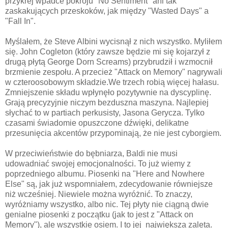
przykrej wpadce pokroju "No Sentiment" ani tak
zaskakujących przeskoków, jak między "Wasted Days" a
"Fall In".
Myślałem, że Steve Albini wycisnął z nich wszystko. Myliłem
się. John Cogleton (który zawsze będzie mi się kojarzył z
drugą płytą George Dorn Screams) przybrudził i wzmocnił
brzmienie zespołu. A przecież "Attack on Memory" nagrywali
w czteroosobowym składzie.We trzech robią więcej hałasu.
Zmniejszenie składu wpłynęło pozytywnie na dyscyplinę.
Grają precyzyjnie niczym bezduszna maszyna. Najlepiej
słychać to w partiach perkusisty, Jasona Gerycza. Tylko
czasami świadomie opuszczone dźwięki, delikatne
przesunięcia akcentów przypominają, że nie jest cyborgiem.
W przeciwieństwie do bębniarza, Baldi nie musi
udowadniać swojej emocjonalności. To już wiemy z
poprzedniego albumu. Piosenki na "Here and Nowhere
Else" są, jak już wspomniałem, zdecydowanie równiejsze
niż wcześniej. Niewiele można wyróżnić. To znaczy,
wyróżniamy wszystko, albo nic. Tej płyty nie ciągną dwie
genialne piosenki z początku (jak to jest z "Attack on
Memory"), ale wszystkie osiem. I to jej największa zaleta.