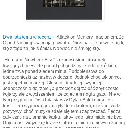
Dwa lata temu w recenzji
"Attack on Memory" napisałem, że
Cloud Nothings są moją prywatną Nirvaną, ale pewnie będę
się z tego za jakiś śmiał. No więc nie śmieję się.
"Here and Nowhere Else" to znów osiem piosenek
trwających niewiele ponad pół godziny. Siedem krótkich,
jedna trwa ponad siedem minut. Podobieństwa do
poprzedniczki aż nazbyt widoczne. Jednak choć tak samo,
jest zupełnie inaczej. Głośniej, brudniej, szybciej.
Jednocześnie dojrzalej, a przecież dojrzałość zbyt często
kojarzy się z wyciszeniem, ze zdjęciem nogi z gazu. Nie w
tym przypadku. Dwa lata starszy Dylan Baldi nadal jest
frustratem wypruwającym żyły do mikrofonu, częściej widzi
pozytywy, choć muzyka zdaje się temu zaprzeczać. Pędzą
cały czas na złamanie karku, jakby tego jutra miało nie być.
Dojrzałość wiąże się też ze stałością, nie ma mowy o żadnej