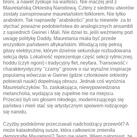
broni, a nawet zyskuje na wartości. Nie inaczej jest z
Mauretańską Orkiestrą Narodową. Cztery z siedmiu utworów
zostały zainspirowane mauretańskim folklorem. Nie tylko
arabskim. Tak naprawdę "arabskości" jest tu niewiele za to
słychać poważne podobieństwa do analogicznych ansambli
z sąsiednich Gwinei i Mali. Nie dziwi to, jeśli weźmiemy pod
uwagę politykę Daddy, Mauretania miała być przede
wszystkim państwem afrykańskim. Wiodącą rolę pełnią
gitary elektryczne, którym dzielnie sekunduje rozbudowana
sekcja dęta. Lokalność reprezentuje część sekcji rytmicznej,
hoddu (czyli ngoni) i tradycyjny flet, neyfara. Transowość i
charakterystyczny "czarny" groove o raz wyraźne inspiracje
popularną wówczas w Gwinei (gdzie członkowie orkiestry
pobierali nauki) dopełniają obrazu. Jednak coś wyróżnia
Mauretańczyków. To, zaskakująca, niewypowiedziana
melancholia, wydająca się zupełnie nie na miejscu.
Przecież byli oni głosem młodego, modernizującego się
państwa i mieli stać się artystycznym spoiwem rodzącego
się narodu.
Czyżby podskórnie przeczuwali nadchodzący przewrót? A
może katastrofalną susze, która całkowicie zmieniła
demografię Mauretanii? Tego nie wiem. Wiem natomiast, że