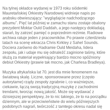
Na tylnej okładce wydanej w 1973 roku siódemki
Mauretańskiej Orkiestry Narodowej widnieje napis po
arabsku obwieszający: "wyglądajcie nadchodzącego
albumu". Pięć lat później w zamachu stanu zostaje obalony
prezydent Moktar Ould Daddah, a jego następcy dokładają
starań, by zatrzeć pamięć o poprzednim reżimie. Radiowe
archiwa ratuje jeden z pracowników. Po prawie czterdziestu
latach na scenę wkracza Chris Kirkley z Sahel Sounds.
Dociera zarówno do Hadramie Ould Meidaha, lidera
zespołu, jak i udaje mu się odnaleźć zaginione taśmy, które
służą za materiał wypełniający bardzo mocno spóźniony
debiut Orkiestry (prawie tak mocno, jak Charlesa Bradleya).
Muzyka afrykańska lat 70. jest dla mnie fenomenem na
światową skalę. Liczne, sponsorowane przez (często
autorytarne) rządy zespoły zgrabnie i, co ważniejsze,
ciekawie, łączą swoją tradycyjną muzykę z zachodnimi
trendami, tworząc nową jakość. Może się wydawać z
dzisiejszej perspektywy, że to nic takiego, że to na porządku
dziennym, ale w przeciwieństwie do wielu późniejszych
podobnych nagrań, twórczość z tamtego okresu nadal się