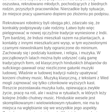
oszustwa, rekrutowano młodych, pochodzących z biednych
rodzin, przyszłych pracowników. Nierzadkie były sytuacje,
że miejsce pracy ujawniano dopiero po złożeniu po podpisu.
Rekrutowani robotnicy byli obojga płci, zdarzało się, że
kontrakty podpisywały całe rodziny. Łatwo było więc
pielęgnować w nowej ojczyźnie tradycje wyniesione z Indii.
Tym bardziej, że Indusi mieszkali razem na plantacjach, a
kontakty z innymi mieszkańcami wysp, w tym wyzwolonymi
czarnymi niewolnikami były ograniczone do minimum.
Zachowały się i podziały kastowe, i religia, i muzyka. W
początkowych latach można było usłyszeć całą gamę
tradycyjnych form, od klasycznych hinduskich
bhajanów
do
sufickiego
qawwali
oraz niezliczone gatunki muzyki
ludowej. Właśnie w ludowej tradycji należy upatrywać
korzeni chutney music. Muzyką klasyczną, z tekstami z Wed
mogli zajmować się tylko członkowie wyższych kast.
Reszcie pozostawała muzyka ludu, opiewająca zwykłe
życie, pracę na roli, ale i ważna w rytuałach, w których leży
kolejne źródło chutney music. Hinduskie wesele jest
skomplikowanym i wielowiekowym rytuałem, nie ma tu
miejsca na wgłębianie się we wszystkie jego aspekty.