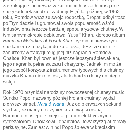
zaskakujące, ponieważ w zachodnich uszach niosą one
spory ładunek smutku i zadumy. Pięć lat później, w 1963
roku, Ramdew wraz ze swoją rodaczką, Dropati odbył trasę
po Trynidadzie i ugruntował swoją popularność wśród
Indusów oraz jeszcze bardziej spopularyzował chutney. W
tym samym okresie debiutował Yusuff Khan, którego album
Haunting Melodies of Yusuff Khan
był moim pierwszym
spotkaniem z muzyką indo-karaibską. Jeszcze mocniej
zanurzony w tradycji religijnej niż nagrania Ramdew
Chaitoe, Khan był również jeszcze lepszym śpiewakiem,
jego nagrania pełne są żaru i charyzmy. Jednak, mimo że
jego zespół korzysta z instrumentów typowych dla chutney,
muzyka Khana nim nie jest, ale to bardzo dobry do niego
wstęp.
Rok 1970 przyniósł narodziny nowoczesnej chutney music.
Sundar Popo, nazwany później królem chutney, wydał
pierwszy singel,
Nani & Nana
. Już od pierwszych sekund
słychać, że mamy do czynienia z nową jakością.
Harmonium ustępuje miejsca gitarom elektrycznym i
syntezatorom. Dholakowi i dhantalowi towarzyszą automaty
perkusyjne. Zamiast w hindi Popo śpiewa w kreolskim