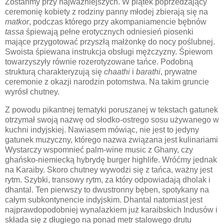
Zostańmy przy najważniejszych. W piątek poprzedzający
ceremonię kobiety z rodziny panny młodej zbierają się na
matkor
, podczas którego przy akompaniamencie bębnów
tassa
śpiewają pełne erotycznych odniesień piosenki
mające przygotować przyszłą małżonkę do nocy poślubnej.
Swoista śpiewana instrukcja obsługi mężczyzny. Śpiewom
towarzyszyły równie rozerotyzowane tańce. Podobną
strukturą charakteryzują się
chaathi
i
barathi
, prywatne
ceremonie z okazji narodzin potomstwa. Na takim gruncie
wyrósł chutney.
Z powodu pikantnej tematyki poruszanej w tekstach gatunek
otrzymał swoją nazwę od słodko-ostrego sosu używanego w
kuchni indyjskiej. Nawiasem mówiąc, nie jest to jedyny
gatunek muzyczny, którego nazwa związana jest kulinariami
Wystarczy wspomnieć palm-wine music z Ghany, czy
ghańsko-niemiecką hybrydę burger highlife. Wróćmy jednak
na Karaiby. Skoro chutney wywodzi się z tańca, ważny jest
rytm. Szybki, transowy rytm, za który odpowiadają dholak i
dhantal. Ten pierwszy to dwustronny bęben, spotykany na
całym subkontynencie indyjskim. Dhantal natomiast jest
najprawdopodobniej wynalazkiem już karaibskich Indusów i
składa się z długiego na ponad metr stalowego drutu