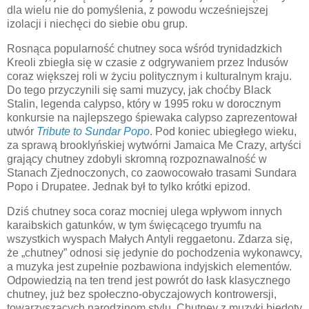
dla wielu nie do pomyślenia, z powodu wcześniejszej
izolacji i niechęci do siebie obu grup.
Rosnąca popularność chutney soca wśród trynidadzkich
Kreoli zbiegła się w czasie z odgrywaniem przez Indusów
coraz większej roli w życiu politycznym i kulturalnym kraju.
Do tego przyczynili się sami muzycy, jak choćby Black
Stalin, legenda calypso, który w 1995 roku w dorocznym
konkursie na najlepszego śpiewaka calypso zaprezentował
utwór
Tribute to Sundar Popo
. Pod koniec ubiegłego wieku,
za sprawą brooklyńskiej wytwórni Jamaica Me Crazy, artyści
grający chutney zdobyli skromną rozpoznawalność w
Stanach Zjednoczonych, co zaowocowało trasami Sundara
Popo i Drupatee. Jednak był to tylko krótki epizod.
Dziś chutney soca coraz mocniej ulega wpływom innych
karaibskich gatunków, w tym święcącego tryumfu na
wszystkich wyspach Małych Antyli reggaetonu. Zdarza się,
że „chutney” odnosi się jedynie do pochodzenia wykonawcy,
a muzyka jest zupełnie pozbawiona indyjskich elementów.
Odpowiedzią na ten trend jest powrót do łask klasycznego
chutney, już bez społeczno-obyczajowych kontrowersji,
towarzyszących narodzinom stylu. Chutney z muzyki biedoty