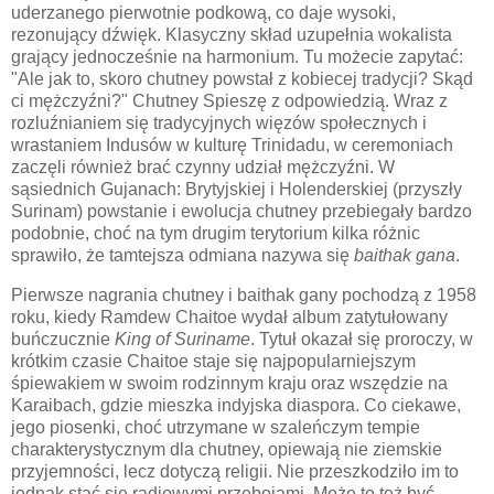
uderzanego pierwotnie podkową, co daje wysoki,
rezonujący dźwięk. Klasyczny skład uzupełnia wokalista
grający jednocześnie na harmonium. Tu możecie zapytać:
"Ale jak to, skoro chutney powstał z kobiecej tradycji? Skąd
ci mężczyźni?" Chutney Spieszę z odpowiedzią. Wraz z
rozluźnianiem się tradycyjnych więzów społecznych i
wrastaniem Indusów w kulturę Trinidadu, w ceremoniach
zaczęli również brać czynny udział mężczyźni. W
sąsiednich Gujanach: Brytyjskiej i Holenderskiej (przyszły
Surinam) powstanie i ewolucja chutney przebiegały bardzo
podobnie, choć na tym drugim terytorium kilka różnic
sprawiło, że tamtejsza odmiana nazywa się
baithak gana
.
Pierwsze nagrania chutney i baithak gany pochodzą z 1958
roku, kiedy Ramdew Chaitoe wydał album zatytułowany
buńczucznie
King of Suriname
. Tytuł okazał się proroczy, w
krótkim czasie Chaitoe staje się najpopularniejszym
śpiewakiem w swoim rodzinnym kraju oraz wszędzie na
Karaibach, gdzie mieszka indyjska diaspora. Co ciekawe,
jego piosenki, choć utrzymane w szaleńczym tempie
charakterystycznym dla chutney, opiewają nie ziemskie
przyjemności, lecz dotyczą religii. Nie przeszkodziło im to
jednak stać się radiowymi przebojami. Może to też być