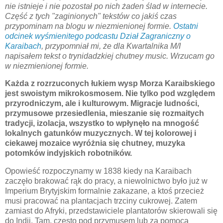
nie istnieje i nie pozostał po nich żaden ślad w internecie.
Część z tych "zaginionych" tekstów co jakiś czas
przypominam na blogu w niezmienionej formie.
Ostatni
odcinek wyśmienitego podcastu Dział Zagraniczny o
Karaibach
, przypomniał mi, że dla Kwartalnika M/I
napisałem tekst o trynidadzkiej chutney music. Wrzucam go
w niezmienionej formie.
Każda z rozrzuconych łukiem wysp Morza Karaibskiego
jest swoistym mikrokosmosem. Nie tylko pod względem
przyrodniczym, ale i kulturowym. Migracje ludności,
przymusowe przesiedlenia, mieszanie się rozmaitych
tradycji, izolacja, wszystko to wpłynęło na mnogość
lokalnych gatunków muzycznych. W tej kolorowej i
ciekawej mozaice wyróżnia się chutney, muzyka
potomków indyjskich robotników.
Opowieść rozpoczynamy w 1838 kiedy na Karaibach
zaczęło brakować rąk do pracy, a niewolnictwo było już w
Imperium Brytyjskim formalnie zakazane, a ktoś przecież
musi pracować na plantacjach trzciny cukrowej. Zatem
zamiast do Afryki, przedstawiciele plantatorów skierowali się
do Indii. Tam, często pod przymusem lub za pomocą