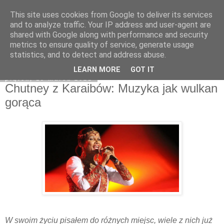
This site uses cookies from Google to deliver its services
Na obrzeżach
and to analyze traffic. Your IP address and user-agent are
shared with Google along with performance and security
metrics to ensure quality of service, generate usage
statistics, and to detect and address abuse.
▼
LEARN MORE
GOT IT
piątek, 19 marca 2021
Chutney z Karaibów: Muzyka jak wulkan
gorąca
W swoim życiu pisałem do różnych miejsc, wiele z nich już