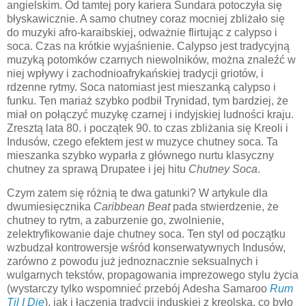
angielskim. Od tamtej pory kariera Sundara potoczyła się
błyskawicznie. A samo chutney coraz mocniej zbliżało się
do muzyki afro-karaibskiej, odważnie flirtując z calypso i
soca. Czas na krótkie wyjaśnienie. Calypso jest tradycyjną
muzyką potomków czarnych niewolników, można znaleźć w
niej wpływy i zachodnioafrykańskiej tradycji griotów, i
rdzenne rytmy. Soca natomiast jest mieszanką calypso i
funku. Ten mariaż szybko podbił Trynidad, tym bardziej, że
miał on połączyć muzykę czarnej i indyjskiej ludności kraju.
Zresztą lata 80. i początek 90. to czas zbliżania się Kreoli i
Indusów, czego efektem jest w muzyce chutney soca. Ta
mieszanka szybko wyparła z głównego nurtu klasyczny
chutney za sprawą Drupatee i jej hitu
Chutney Soca
.
Czym zatem się różnią te dwa gatunki? W artykule dla
dwumiesięcznika
Caribbean Beat
pada stwierdzenie, że
chutney to rytm, a zaburzenie go, zwolnienie,
zelektryfikowanie daje chutney soca. Ten styl od początku
wzbudzał kontrowersje wśród konserwatywnych Indusów,
zarówno z powodu już jednoznacznie seksualnych i
wulgarnych tekstów, propagowania imprezowego stylu życia
(wystarczy tylko wspomnieć przebój Adesha Samaroo
Rum
Til I Die
), jak i łączenia tradycji induskiej z kreolską, co było