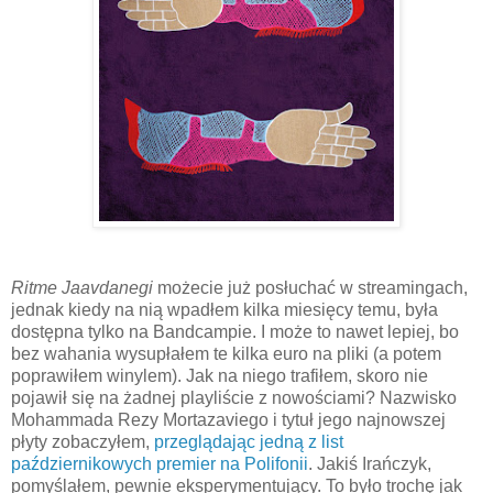
Ritme Jaavdanegi
możecie już posłuchać w streamingach,
jednak kiedy na nią wpadłem kilka miesięcy temu, była
dostępna tylko na Bandcampie. I może to nawet lepiej, bo
bez wahania wysupłałem te kilka euro na pliki (a potem
poprawiłem winylem). Jak na niego trafiłem, skoro nie
pojawił się na żadnej playliście z nowościami? Nazwisko
Mohammada Rezy Mortazaviego i tytuł jego najnowszej
płyty zobaczyłem,
przeglądając jedną z list
październikowych premier na Polifonii
. Jakiś Irańczyk,
pomyślałem, pewnie eksperymentujący. To było trochę jak