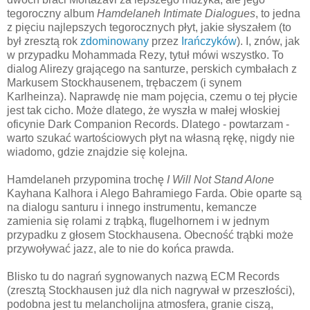
tegoroczny album
Hamdelaneh Intimate Dialogues
, to jedna
z pięciu najlepszych tegorocznych płyt, jakie słyszałem (to
był zresztą rok
zdominowany
przez
Irańczyków
). I, znów, jak
w przypadku Mohammada Rezy, tytuł mówi wszystko. To
dialog Alirezy grającego na santurze, perskich cymbałach z
Markusem Stockhausenem, trębaczem (i synem
Karlheinza). Naprawdę nie mam pojęcia, czemu o tej płycie
jest tak cicho. Może dlatego, że wyszła w małej włoskiej
oficynie Dark Companion Records. Dlatego - powtarzam -
warto szukać wartościowych płyt na własną rękę, nigdy nie
wiadomo, gdzie znajdzie się kolejna.
Hamdelaneh przypomina trochę
I Will Not Stand Alone
Kayhana Kalhora i Alego Bahramiego Farda. Obie oparte są
na dialogu santuru i innego instrumentu, kemancze
zamienia się rolami z trąbką, flugelhornem i w jednym
przypadku z głosem Stockhausena. Obecność trąbki może
przywoływać jazz, ale to nie do końca prawda.
Blisko tu do nagrań sygnowanych nazwą ECM Records
(zresztą Stockhausen już dla nich nagrywał w przeszłości),
podobna jest tu melancholijna atmosfera, granie ciszą,