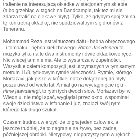
trafienie na interesującą okładkę w stacjonarnym sklepie
(albo grzebiąc w tagach na Bandcampie, tak też mi się
zdarza trafić na ciekawe płyty). Tylko, że gdybym spojrzał na
tę konkretną okładkę, nie spodziewałbym się dronów z
Teheranu.
Mohammad Reza jest wirtuozem dafu - bębna obręczowego
- i tombaku - bębna kielichowego.
Ritme Jaavdenegi
to
muzyka tylko na te dwa instrumenty i dwie okładkowe ręce.
Nic więcej tam nie ma. Ale to wystarcza w zupełności.
Wszystkie osiem kompozycji jest utrzymanych w tym samym
metrum 11/8, tytułowym rytmie wieczności. Rytmie, którego
Mortazavi, jak pisze w krótkiej notce dołączonej do płyty,
poszukiwał od wielu lat. A miał go na wyciągnięcie ręki -
ritme jaavdanegi
, to rytm tych dwóch słów. Mortazavi był w
Wiedniu, nie mógł spać, wyglądał przez okno, wspominał
swoje dzieciństwo w Isfahanie i już, znalazł swój rytm,
którego tak długo szukał.
Czasem trudno uwierzyć, że to gra jeden człowiek, a
jeszcze trudniej, że to nagranie na żywo, bez żadnej
późniejszej obróbki. Nietypowy, nieparzysty rytm w rękach