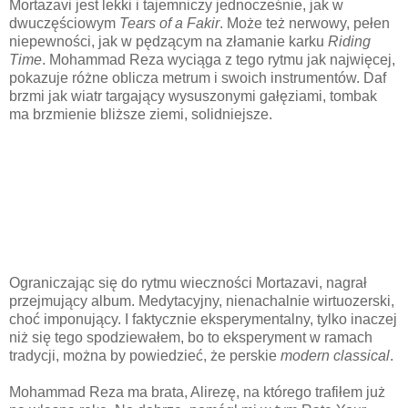
Mortazavi jest lekki i tajemniczy jednocześnie, jak w
dwuczęściowym
Tears of a Fakir
. Może też nerwowy, pełen
niepewności, jak w pędzącym na złamanie karku
Riding
Time
. Mohammad Reza wyciąga z tego rytmu jak najwięcej,
pokazuje różne oblicza metrum i swoich instrumentów. Daf
brzmi jak wiatr targający wysuszonymi gałęziami, tombak
ma brzmienie bliższe ziemi, solidniejsze.
Ograniczając się do rytmu wieczności Mortazavi, nagrał
przejmujący album. Medytacyjny, nienachalnie wirtuozerski,
choć imponujący. I faktycznie eksperymentalny, tylko inaczej
niż się tego spodziewałem, bo to eksperyment w ramach
tradycji, można by powiedzieć, że perskie
modern classical
.
Mohammad Reza ma brata, Alirezę, na którego trafiłem już