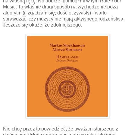
na własną rękę. No dobrze, pomógł mi w tym Rate Your
Music. To właśnie drugi sposób na wychodzenie poza
algorytm (i, zgadzam się, dość oczywisty) - warto
sprawdzać, czy muzycy nie mają aktywnego rodzeństwa.
Jeszcze się okaże, że zdolniejszego.
Nie chcę przez to powiedzieć, że uważam starszego z
dwóch braci Mortazavi za lepszego muzyka, ale jego