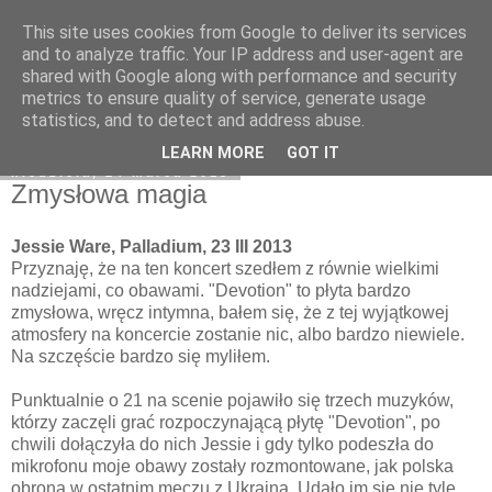
This site uses cookies from Google to deliver its services
Na obrzeżach
and to analyze traffic. Your IP address and user-agent are
shared with Google along with performance and security
metrics to ensure quality of service, generate usage
statistics, and to detect and address abuse.
▼
LEARN MORE
GOT IT
niedziela, 24 marca 2013
Zmysłowa magia
Jessie Ware, Palladium, 23 III 2013
Przyznaję, że na ten koncert szedłem z równie wielkimi
nadziejami, co obawami. "Devotion" to płyta bardzo
zmysłowa, wręcz intymna, bałem się, że z tej wyjątkowej
atmosfery na koncercie zostanie nic, albo bardzo niewiele.
Na szczęście bardzo się myliłem.
Punktualnie o 21 na scenie pojawiło się trzech muzyków,
którzy zaczęli grać rozpoczynającą płytę "Devotion", po
chwili dołączyła do nich Jessie i gdy tylko podeszła do
mikrofonu moje obawy zostały rozmontowane, jak polska
obrona w ostatnim meczu z Ukrainą. Udało im się nie tyle