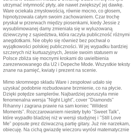
utrzymać intymność płyty, ale nawet zwiększyć jej dawkę.
Ware ociekała zmysłowością, równie mocno, co głosem,
hipnotyzowała całym swoim zachowaniem. Czar trochę
pryskał w przerwach między piosenkami, kiedy Jessie z
wysublimowanej damy zmieniała się w wyluzowaną
dziewczynę z sąsiedztwa, która raczyła publiczność różnymi
anegdotkami. Nie obyło się również bez pochwał o
wyjątkowości polskiej publiczności. W jej wypadku bardziej
szczerych niż kurtuazyjnych, Jessie swoim statusem w
Polsce zbliża się mocnymi krokami do uwielbienia
zarezerwowanego dla U2 i Depeche Mode. Wszystkie teksty
znane na pamięć, kwiaty i prezent na scenie.
Mimo skromnego składu Ware i zespołowi udało się
uzyskać podobnie rozbudowane brzmienie, co na płycie.
Dzięki potędze samplerów. Najbardziej poruszyła mnie
fenomenalna wersja "Night Light", cover "Diamonds"
Rihanny i zagrana prawie na sam koniec "Wildest
Moments". Rozczarowaniem niestety było "Sweet Talk",
które wypadło bladziej niż w wersji studyjnej i "Still Love
Me" popsute prez dziwaczną partię gitary. Już nie narzekam,
obiecuję. Na cichą gwiazdę wieczoru wyrósł matematycznie