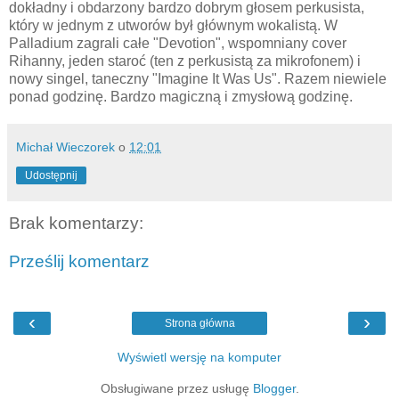
dokładny i obdarzony bardzo dobrym głosem perkusista,
który w jednym z utworów był głównym wokalistą. W
Palladium zagrali całe "Devotion", wspomniany cover
Rihanny, jeden staroć (ten z perkusistą za mikrofonem) i
nowy singel, taneczny "Imagine It Was Us". Razem niewiele
ponad godzinę. Bardzo magiczną i zmysłową godzinę.
Michał Wieczorek
o
12:01
Udostępnij
Brak komentarzy:
Prześlij komentarz
‹
›
Strona główna
Wyświetl wersję na komputer
Obsługiwane przez usługę
Blogger
.