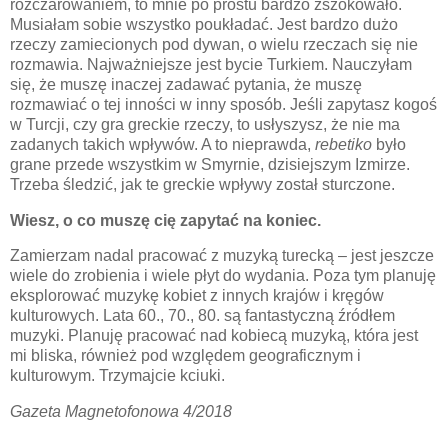
rozczarowaniem, to mnie po prostu bardzo zszokowało.
Musiałam sobie wszystko poukładać. Jest bardzo dużo
rzeczy zamiecionych pod dywan, o wielu rzeczach się nie
rozmawia. Najważniejsze jest bycie Turkiem. Nauczyłam
się, że muszę inaczej zadawać pytania, że muszę
rozmawiać o tej inności w inny sposób. Jeśli zapytasz kogoś
w Turcji, czy gra greckie rzeczy, to usłyszysz, że nie ma
zadanych takich wpływów. A to nieprawda,
rebetiko
było
grane przede wszystkim w Smyrnie, dzisiejszym Izmirze.
Trzeba śledzić, jak te greckie wpływy został sturczone.
Wiesz, o co muszę cię zapytać na koniec.
Zamierzam nadal pracować z muzyką turecką – jest jeszcze
wiele do zrobienia i wiele płyt do wydania. Poza tym planuję
eksplorować muzykę kobiet z innych krajów i kręgów
kulturowych. Lata 60., 70., 80. są fantastyczną źródłem
muzyki. Planuję pracować nad kobiecą muzyką, która jest
mi bliska, również pod względem geograficznym i
kulturowym. Trzymajcie kciuki.
Gazeta Magnetofonowa 4/2018