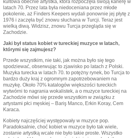
kultowa obecnie artystka, która rozpoczęła swoją karierę w
latach 70. Przez lata była niedoceniana przez młode
pokolenie, aż Finders Keepers wydali ponownie jej płytę z
1976 i zaczęła być znowu słuchana w Turcji. Teraz jest
wielką diwą. Widzisz, znowu Turcja przegląda się w
Zachodzie.
Jaki był status kobiet w tureckiej muzyce w latach,
którymi się zajmujesz?
Przede wszystkim, nie taki, jak można było się tego
spodziewać, obserwując to zjawisko po latach z Polski.
Muzyka turecka w latach 70. to potężny rynek, bo Turcja to
bardzo duży kraj z ogromnym zapotrzebowaniem na
muzykę. Około 70% katalogów większości tureckich
wytwórni to nagrania wokalistek, a o muzyce tureckiej na
Zachodzie mówi się przede wszystkim w związku z
artystami płci męskiej – Bari
ş Manco, Erkin Koray, Cem
Karaca.
Kobiety najczęściej występowały w muzyce pop.
Paradoksalnie, choć kobiet w muzyce było tak wiele,
zostanie artystką wcale nie było takie proste. Wszystko