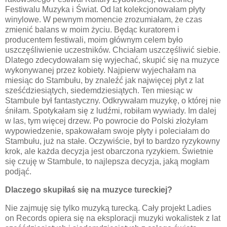
Festiwalu Muzyka i Świat. Od lat kolekcjonowałam płyty
winylowe. W pewnym momencie zrozumiałam, że czas
zmienić balans w moim życiu. Będąc kuratorem i
producentem festiwali, moim głównym celem było
uszczęśliwienie uczestników. Chciałam uszczęśliwić siebie.
Dlatego zdecydowałam się wyjechać, skupić się na muzyce
wykonywanej przez kobiety. Najpierw wyjechałam na
miesiąc do Stambułu, by znaleźć jak najwięcej płyt z lat
sześćdziesiątych, siedemdziesiątych. Ten miesiąc w
Stambule był fantastyczny. Odkrywałam muzykę, o której nie
śniłam. Spotykałam się z ludźmi, robiłam wywiady. Im dalej
w las, tym więcej drzew. Po powrocie do Polski złożyłam
wypowiedzenie, spakowałam swoje płyty i poleciałam do
Stambułu, już na stałe. Oczywiście, był to bardzo ryzykowny
krok, ale każda decyzja jest obarczona ryzykiem. Świetnie
się czuję w Stambule, to najlepsza decyzja, jaką mogłam
podjąć.
Dlaczego skupiłaś się na muzyce tureckiej?
Nie zajmuję się tylko muzyką turecką. Cały projekt Ladies
on Records opiera się na eksploracji muzyki wokalistek z lat