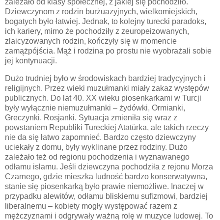
zależało od klasy społecznej, z jakiej się pochodziło.
Dziewczynom z rodzin burżuazyjnych, wielkomiejskich,
bogatych było łatwiej. Jednak, to kolejny turecki paradoks,
ich kariery, mimo że pochodziły z zeuropeizowanych,
zlaicyzowanych rodzin, kończyły się w momencie
zamążpójścia. Mąż i rodzina po prostu nie wyobrażali sobie
jej kontynuacji.
Dużo trudniej było w środowiskach bardziej tradycyjnych i
religijnych. Przez wieki muzułmanki miały zakaz występów
publicznych. Do lat 40. XX wieku piosenkarkami w Turcji
były wyłącznie niemuzułmanki – żydówki, Ormianki,
Greczynki, Rosjanki. Sytuacja zmieniła się wraz z
powstaniem Republiki Tureckiej Atat
ü
rka, ale takich rzeczy
nie da się łatwo zapomnieć. Bardzo często dziewczyny
uciekały z domu, były wyklinane przez rodziny. Dużo
zależało też od regionu pochodzenia i wyznawanego
odłamu islamu. Jeśli dziewczyna pochodziła z rejonu Morza
Czarnego, gdzie mieszka ludność bardzo konserwatywna,
stanie się piosenkarką było prawie niemożliwe. Inaczej w
przypadku alewitów, odłamu bliskiemu sufizmowi, bardziej
liberalnemu – kobiety mogły występować razem z
mężczyznami i odgrywały ważną rolę w muzyce ludowej. To