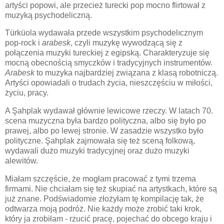
artyści popowi, ale przecież turecki pop mocno flirtował z
muzyką psychodeliczną.
T
ü
rküola wydawała przede wszystkim psychodelıcznym
pop-rock i
arabesk
, czyli muzykę wywodzącą się z
połączenia muzyki tureckiej z egipską. Charakteryzuje się
mocną obecnością smyczków i tradycyjnych instrumentów.
Arabesk
to muzyka najbardziej związana z klasą robotniczą.
Artyści opowiadali o trudach życia, nieszczęściu w miłości,
życiu, pracy.
A Şahplak wydawał głównie lewicowe rzeczy. W latach 70.
scena muzyczna była bardzo polityczna, albo się było po
prawej, albo po lewej stronie. W zasadzie wszystko było
polityczne. Şahplak zajmowała się też sceną folkową,
wydawali dużo muzyki tradycyjnej oraz dużo muzyki
alewitów.
Miałam szczęście, że mogłam pracować z tymi trzema
firmami. Nie chciałam się też skupiać na artystkach, które są
już znane. Podświadomie złożyłam tę kompilację tak, że
odtwarza moją podróż. Nie każdy może zrobić taki krok,
który ja zrobiłam - rzucić pracę, pojechać do obcego kraju i