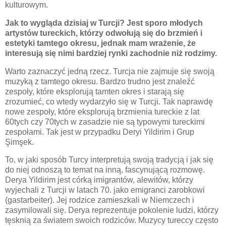
kulturowym.
Jak to wygląda dzisiaj w Turcji? Jest sporo młodych
artystów tureckich, którzy odwołują się do brzmień i
estetyki tamtego okresu, jednak mam wrażenie, że
interesują się nimi bardziej rynki zachodnie niż rodzimy.
Warto zaznaczyć jedną rzecz. Turcja nie zajmuje się swoją
muzyką z tamtego okresu. Bardzo trudno jest znaleźć
zespoły, które eksplorują tamten okres i starają się
zrozumieć, co wtedy wydarzyło się w Turcji. Tak naprawdę
nowe zespoły, które eksplorują brzmienia tureckie z lat
60tych czy 70tych w zasadzie nie są typowymi tureckimi
zespołami. Tak jest w przypadku Deryi Yildirim i Grup
Şimşek.
To, w jaki sposób Turcy interpretują swoją tradycją i jak się
do niej odnoszą to temat na inną, fascynującą rozmowę.
Derya Yildirim jest córką imigrantów, alewitów, którzy
wyjechali z Turcji w latach 70. jako emigranci zarobkowi
(gastarbeiter). Jej rodzice zamieszkali w Niemczech i
zasymilowali się. Derya reprezentuje pokolenie ludzi, którzy
tęsknią za światem swoich rodziców. Muzycy tureccy często