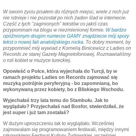
W swoim życiu pisałem do różnych miejsc, wiele z nich już
nie istnieje i nie pozostał po nich żaden ślad w internecie.
Część z tych "zaginionych" tekstów co jakiś czas
przypominam na blogu w niezmienionej formie.
W bardzo
opóźnionym drugim numerze GAMY znajdziecie mój spory
tekst o nowej fali anatolijskiego rocka
. To dobry moment, by
przypomnieć mój wywiad z Kornelią Binicewicz z Ladies on
Records ze starej Gazety Magnetofonowej. Rozmawialiśmy
o roli kobiet w muzyce tureckiej.
Opowieść o Polce, która wyjechała do Turcji, by w
ramach projektu Ladies on Records zajmować się
muzyką potrójnie peryferyjną - bo zapomnianą, bo
wykonywaną przez kobiety, bo z Bliskiego Wschodu.
Wyjechałaś trzy lata temu do Stambułu. Jak to
wyglądało? Przyjechałaś nad Bosfor, stwierdziłaś, że
jest super i już tam zostałaś?
W dużym uproszczeniu tak to wyglądało. Wcześniej
zajmowałam się programowaniem festiwali, między innymi
rakowskiego Festiwal Kultury Żydowskiej, wcześniej