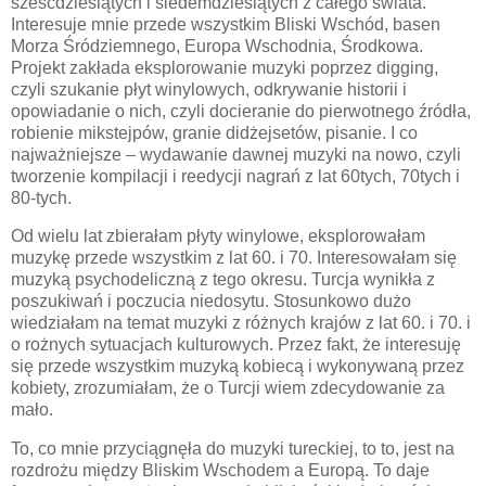
sześćdziesiątych i siedemdziesiątych z całego świata.
Interesuje mnie przede wszystkim Bliski Wschód, basen
Morza Śródziemnego, Europa Wschodnia, Środkowa.
Projekt zakłada eksplorowanie muzyki poprzez digging,
czyli szukanie płyt winylowych, odkrywanie historii i
opowiadanie o nich, czyli docieranie do pierwotnego źródła,
robienie mikstejpów, granie didżejsetów, pisanie. I co
najważniejsze – wydawanie dawnej muzyki na nowo, czyli
tworzenie kompilacji i reedycji nagrań z lat 60tych, 70tych i
80-tych.
Od wielu lat zbierałam płyty winylowe, eksplorowałam
muzykę przede wszystkim z lat 60. i 70. Interesowałam się
muzyką psychodeliczną z tego okresu. Turcja wynikła z
poszukiwań i poczucia niedosytu. Stosunkowo dużo
wiedziałam na temat muzyki z różnych krajów z lat 60. i 70. i
o rożnych sytuacjach kulturowych. Przez fakt, że interesuję
się przede wszystkim muzyką kobiecą i wykonywaną przez
kobiety, zrozumiałam, że o Turcji wiem zdecydowanie za
mało.
To, co mnie przyciągnęła do muzyki tureckiej, to to, jest na
rozdrożu między Bliskim Wschodem a Europą. To daje