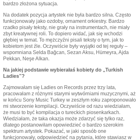
bardzo złożona sytuacja.
Na dodatek pozycja artystek nie była bardzo silna. Często
funkcjonowały jako ozdoby, ornament orkiestry. Bardzo
rzadko pisały teksty, nie grały na instrumentach, nie miały
zbyt kreatywnej roli. To dopiero widać, jak się wchodzi
głębiej w temat. To mężczyźni pisali teksty o tym, jak to
kobietom jest źle. Oczywiście były wyjątki od tej reguły –
wspomniana Selda Ba
ğ
can, Sezan Aksu, Hümeyra, Ajda
Pekkan, Ne
ş
e Alkan.
Na jakiej podstawie wybierałaś kobiety do „Turkish
Ladies”?
Zajmowałam się Ladies on Records przez trzy lata,
pracowałam z różnymi starymi wytwórniami muzycznymi, aż
w końcu Sony Music Turkey w zeszłym roku zaproponowało
mi stworzenie kompilacji. Oczywiście od razu wiedziałam,
że musi to być kompilacja o tureckich piosenkarkach.
Wiedziałam, że taka okazja może zdarzyć się tylko raz,
dlatego postanowiłam opowiedzieć o bardzo szerokim
spektrum artystek. Pokazać, w jaki sposób one
funkcjonowały, odpowiedzieć na pytania, które stawiasz w