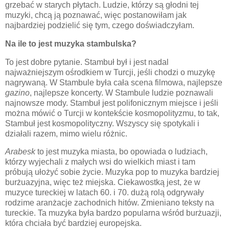
grzebać w starych płytach. Ludzie, którzy są głodni tej
muzyki, chcą ją poznawać, więc postanowiłam jak
najbardziej podzielić się tym, czego doświadczyłam.
Na ile to jest muzyka stambulska?
To jest dobre pytanie. Stambuł był i jest nadal
najważniejszym ośrodkiem w Turcji, jeśli chodzi o muzykę
nagrywaną. W Stambule była cała scena filmowa, najlepsze
gazino
, najlepsze koncerty. W Stambule ludzie poznawali
najnowsze mody. Stambuł jest polifonicznym miejsce i jeśli
można mówić o Turcji w kontekście kosmopolityzmu, to tak,
Stambuł jest kosmopolityczny. Wszyscy się spotykali i
działali razem, mimo wielu różnic.
Arabesk
to jest muzyka miasta, bo opowiada o ludziach,
którzy wyjechali z małych wsi do wielkich miast i tam
próbują ułożyć sobie życie. Muzyka pop to muzyka bardziej
burżuazyjna, więc też miejska. Ciekawostką jest, że w
muzyce tureckiej w latach 60. i 70. dużą rolą odgrywały
rodzime aranżacje zachodnich hitów. Zmieniano teksty na
tureckie. Ta muzyka była bardzo popularna wśród burżuazji,
która chciała być bardziej europejska.