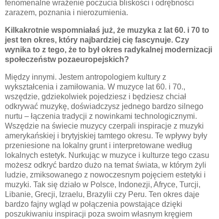
fenomenalne wrażenie poczucia bliskości i odrębności
zarazem, poznania i nierozumienia.
Kilkakrotnie wspomniałaś już, że muzyka z lat 60. i 70 to
jest ten okres, który najbardziej cię fascynuje. Czy
wynika to z tego, że to był okres radykalnej modernizacji
społeczeństw pozaeuropejskich?
Między innymi. Jestem antropologiem kultury z
wykształcenia i zamiłowania. W muzyce lat 60. i 70.,
wszędzie, gdziekolwiek pojedziesz i będziesz chciał
odkrywać muzykę, doświadczysz jednego bardzo silnego
nurtu – łączenia tradycji z nowinkami technologicznymi.
Wszędzie na świecie muzycy czerpali inspiracje z muzyki
amerykańskiej i brytyjskiej tamtego okresu. Te wpływy były
przeniesione na lokalny grunt i interpretowane według
lokalnych estetyk. Nurkując w muzyce i kulturze tego czasu
możesz odkryć bardzo dużo na temat świata, w którym żyli
ludzie, zmiksowanego z nowoczesnym pojęciem estetyki i
muzyki. Tak się działo w Polsce, Indonezji, Afryce, Turcji,
Libanie, Grecji, Izraelu, Brazylii czy Peru. Ten okres daje
bardzo fajny wgląd w połączenia powstające dzięki
poszukiwaniu inspiracji poza swoim własnym kręgiem