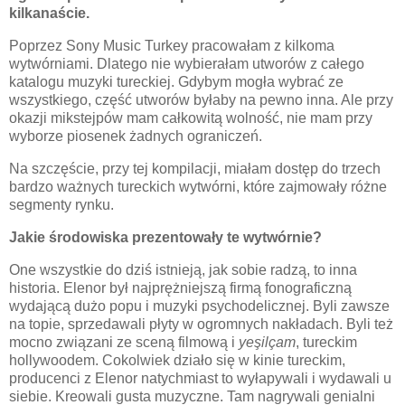
kilkanaście.
Poprzez Sony Music Turkey pracowałam z kilkoma
wytwórniami. Dlatego nie wybierałam utworów z całego
katalogu muzyki tureckiej. Gdybym mogła wybrać ze
wszystkiego, część utworów byłaby na pewno inna. Ale przy
okazji mikstejpów mam całkowitą wolność, nie mam przy
wyborze piosenek żadnych ograniczeń.
Na szczęście, przy tej kompilacji, miałam dostęp do trzech
bardzo ważnych tureckich wytwórni, które zajmowały różne
segmenty rynku.
Jakie środowiska prezentowały te wytwórnie?
One wszystkie do dziś istnieją, jak sobie radzą, to inna
historia. Elenor był najprężniejszą firmą fonograficzną
wydającą dużo popu i muzyki psychodelicznej. Byli zawsze
na topie, sprzedawali płyty w ogromnych nakładach. Byli też
mocno związani ze sceną filmową i
ye
ş
ilçam
, tureckim
hollywoodem. Cokolwiek działo się w kinie tureckim,
producenci z Elenor natychmiast to wyłapywali i wydawali u
siebie. Kreowali gusta muzyczne. Tam nagrywali genialni