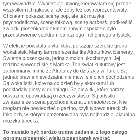
tym wywiadzie. Wybierając utwory, kierowałam się przede
wszystkim ich jakością, ale żeby też coś reprezentowały.
Chciałam pokazać scenę pop, ale też muzykę
psychodeliczną, scenę folkową, scenę
arabesk
, podkreślić
związki piosenkarek z kinem. Innym aspektem było
przedstawienie spektrum etnicznego i religijnego artystek.
W efekcie powstała płyta, która pokazuje szerokie grono
wokalistek. Mamy tam reprezentantkę Afroturków, Esmeray.
Świetna piosenkarka, jedna z moich ukochanych. Jej
rodzina wywodzi się z Maroka. Ten świat kulturowy jest
zapomniany, mimo że Afroturcy do dziś żyją w Turcji. Są
jednak prawie niewidzialni, nie mówi się o ich pochodzeniu.
Są wokalistki, które na co dzień były aktorkami lub
podkładały głosy w dubbingu. Są alewitki, które bardzo
odważnie opowiadają o rzeczywistości. Są artystki
związane ze sceną psychodeliczną, z
anadolu rock
. Nie
mogłam nie powiedzieć o gazino, czyli typowo tureckich
lokalach, w których prezentowana była najbardziej aktualna
muzyka turecka.
To musiało być bardzo trudne zadania, z tego całego
ogromu piosenek i wielu piosenkarek wybrać