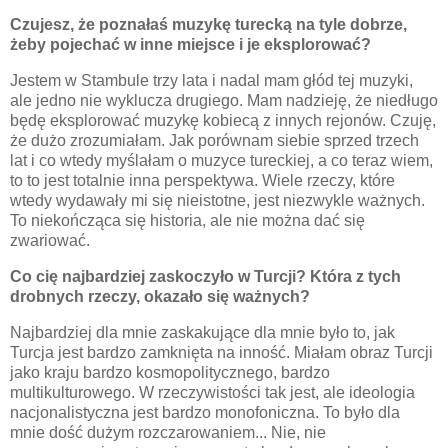
Czujesz, że poznałaś muzykę turecką na tyle dobrze,
żeby pojechać w inne miejsce i je eksplorować?
Jestem w Stambule trzy lata i nadal mam głód tej muzyki,
ale jedno nie wyklucza drugiego. Mam nadzieję, że niedługo
będę eksplorować muzykę kobiecą z innych rejonów. Czuję,
że dużo zrozumiałam. Jak porównam siebie sprzed trzech
lat i co wtedy myślałam o muzyce tureckiej, a co teraz wiem,
to to jest totalnie inna perspektywa. Wiele rzeczy, które
wtedy wydawały mi się nieistotne, jest niezwykle ważnych.
To niekończąca się historia, ale nie można dać się
zwariować.
Co cię najbardziej zaskoczyło w Turcji? Która z tych
drobnych rzeczy, okazało się ważnych?
Najbardziej dla mnie zaskakujące dla mnie było to, jak
Turcja jest bardzo zamknięta na inność. Miałam obraz Turcji
jako kraju bardzo kosmopolitycznego, bardzo
multikulturowego. W rzeczywistości tak jest, ale ideologia
nacjonalistyczna jest bardzo monofoniczna. To było dla
mnie dość dużym rozczarowaniem... Nie, nie