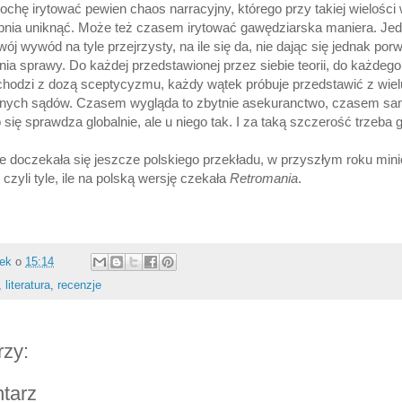
chę irytować pewien chaos narracyjny, którego przy takiej wielośc
pnia uniknąć. Może też czasem irytować gawędziarska maniera. Je
ój wywód na tyle przejrzysty, na ile się da, nie dając się jednak po
ia sprawy. Do każdej przedstawionej przez siebie teorii, do każdeg
hodzi z dozą sceptycyzmu, każdy wątek próbuje przedstawić z wielu
cnych sądów. Czasem wygląda to zbytnie asekuranctwo, czasem sam
o się sprawdza globalnie, ale u niego tak. I za taką szczerość trzeba 
e doczekała się jeszcze polskiego przekładu, w przyszłym roku mini
czyli tyle, ile na polską wersję czekała
Retromania
.
rek
o
15:14
,
literatura
,
recenzje
rzy:
ntarz