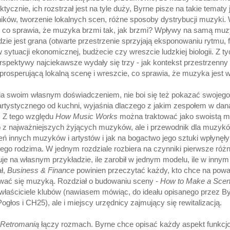
aktycznie, ich rozstrzał jest na tyle duży, Byrne pisze na takie tematy
ników, tworzenie lokalnych scen, różne sposoby dystrybucji muzyki
e: co sprawia, że muzyka brzmi tak, jak brzmi? Wpływy na samą muz
dzie jest grana (otwarte przestrzenie sprzyjają eksponowaniu rytmu, 
w sytuacji ekonomicznej, budżecie czy wreszcie ludzkiej biologii. Z ty
erspektywy najciekawsze wydały się trzy - jak kontekst przestrzenn
rosperującą lokalną scenę i wreszcie, co sprawia, że muzyka jest w
a swoim własnym doświadczeniem, nie boi się też pokazać swojego
rtystycznego od kuchni, wyjaśnia dlaczego z jakim zespołem w daną 
 Z tego względu
How Music Works
można traktować jako swoistą 
o z najważniejszych żyjących muzyków, ale i przewodnik dla muzykó
ń innych muzyków i artystów i jak na bogactwo jego sztuki wpłynęły
 jego rodzima. W jednym rozdziale rozbiera na czynniki pierwsze ró
je na własnym przykładzie, ile zarobił w jednym modelu, ile w innym 
ał,
Business & Finance
powinien przeczytać każdy, kto chce na powa
ać się muzyką. Rozdział o budowaniu sceny -
How to Make a Sce
o właściciele klubów (nawiasem mówiąc, do ideału opisanego przez 
Pogłos i CH25), ale i miejscy urzędnicy zajmujący się rewitalizacją.
Retromanią
łączy rozmach. Byrne chce opisać każdy aspekt funkcj