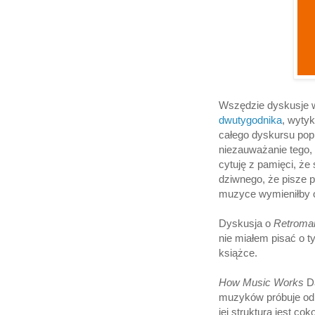
Wszędzie dyskusje 
dwutygodnika
, wyty
całego dyskursu popku
niezauważanie tego, 
cytuję z pamięci, że 
dziwnego, że pisze p
muzyce wymieniłby o
Dyskusja o
Retroman
nie miałem pisać o ty
książce.
How Music Works
Da
muzyków próbuje odpo
jej struktura jest c