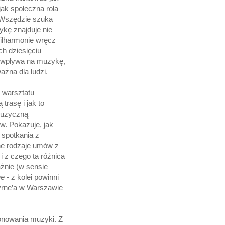
 jak społeczna rola
. Wszędzie szuka
ykę znajduje nie
filharmonie wręcz
ch dziesięciu
y wpływa na muzykę,
ażna dla ludzi.
 warsztatu
trasę i jak to
muzyczną
w. Pokazuje, jak
 spotkania z
żne rodzaje umów z
i z czego ta różnica
żnie (w sensie
ne
- z kolei powinni
Byrne’a w Warszawie
onowania muzyki. Z