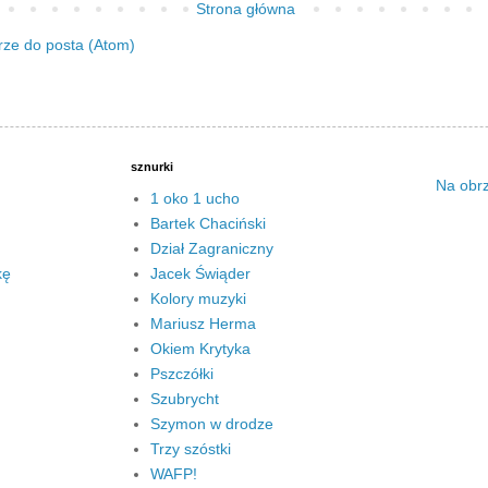
Strona główna
ze do posta (Atom)
sznurki
Na obr
1 oko 1 ucho
Bartek Chaciński
Dział Zagraniczny
kę
Jacek Świąder
Kolory muzyki
Mariusz Herma
Okiem Krytyka
Pszczółki
Szubrycht
Szymon w drodze
Trzy szóstki
WAFP!