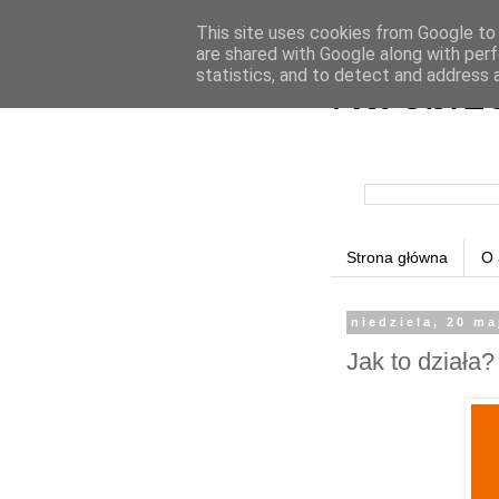
This site uses cookies from Google to d
are shared with Google along with perf
statistics, and to detect and address 
Na obrz
Strona główna
O 
niedziela, 20 ma
Jak to działa?