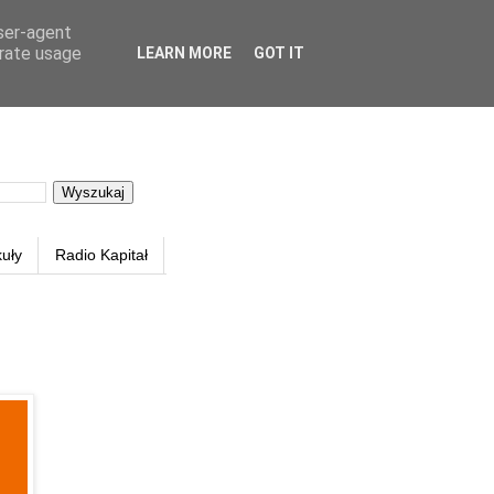
user-agent
erate usage
LEARN MORE
GOT IT
kuły
Radio Kapitał