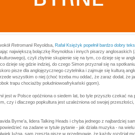
wokół
Retromanii
Reyoldsa,
Rafał Księżyk popełnił bardzo dobry tekst
kając największą bolączkę Reynoldsa i innych pisarzy anglosaskich 
lturowego), czyli zbytnie skupienie się na tym, co dzieje się w angl
co dzieje się gdzie indziej, do czego Simon przyznał się na spotkani
skoro pisze dla anglojęzycznego czytelnika i zajmuje się kulturą angl
rzede wszystkim o niej (choć trzeba mu oddać, że zaraz dodał, że 
bok trapu chociażby południowoafrykański gqom).
ii
jest w Polsce opóźniona o siedem lat, bo tyle przyszło czekać na po
m, czy i dlaczego popkultura jest uzależniona od swojej przeszłości, 
vida Byrne’a, lidera Talking Heads i chyba jednego z najbardziej 
wiedzieć na zadane w tytule pytanie - jak działa muzyka - na wiel
okolwiek luźna, sam zresztą pisze w przedmowie, że każdy rozdział m