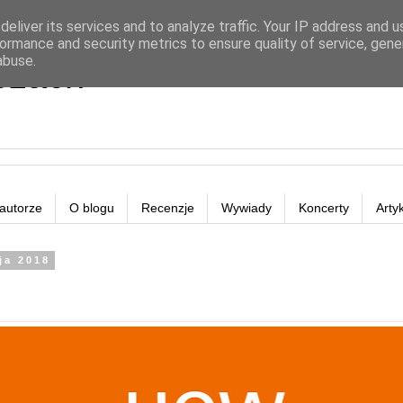
eliver its services and to analyze traffic. Your IP address and 
ormance and security metrics to ensure quality of service, gen
abuse.
eżach
autorze
O blogu
Recenzje
Wywiady
Koncerty
Arty
ja 2018