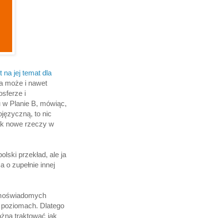
 na jej temat dla
(a może i nawet
osferze i
u w Planie B, mówiąc,
ojęzyczną, to nic
jak nowe rzeczy w
lski przekład, ale ja
a o zupełnie innej
samoświadomych
u poziomach. Dlatego
ożna traktować jak