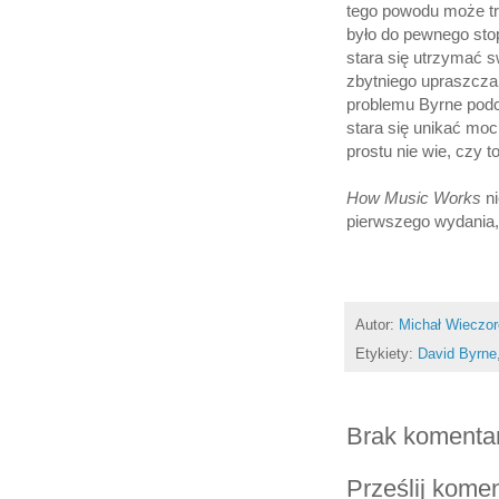
tego powodu może tro
było do pewnego sto
stara się utrzymać sw
zbytniego upraszczan
problemu Byrne podc
stara się unikać mo
prostu nie wie, czy t
How Music Works
ni
pierwszego wydania, 
Autor:
Michał Wieczo
Etykiety:
David Byrne
Brak komenta
Prześlij kome