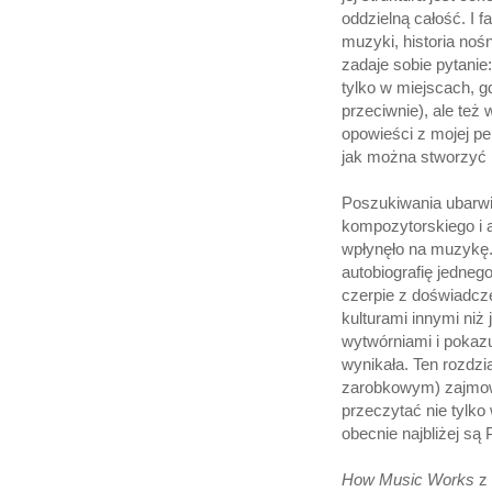
oddzielną całość. I f
muzyki, historia noś
zadaje sobie pytani
tylko w miejscach, g
przeciwnie), ale też 
opowieści z mojej p
jak można stworzyć p
Poszukiwania ubarwi
kompozytorskiego i a
wpłynęło na muzykę.
autobiografię jedneg
czerpie z doświadcze
kulturami innymi niż
wytwórniami i pokazu
wynikała. Ten rozdzi
zarobkowym) zajmow
przeczytać nie tylk
obecnie najbliżej są 
How Music Works
z