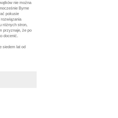
i wątków nie można
dnocześnie Byrne
rwać pokusie
o rozwiązania
 różnych stron,
 przyznaje, że po
go docenić.
e siedem lat od