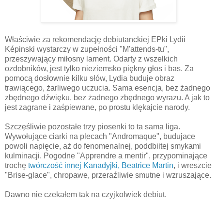
Właściwie za rekomendację debiutanckiej EPki Lydii
Képinski wystarczy w zupełności "M'attends-tu",
przeszywający miłosny lament. Odarty z wszelkich
ozdobników, jest tylko nieziemsko piękny głos i bas. Za
pomocą dosłownie kilku słów, Lydia buduje obraz
trawiącego, żarliwego uczucia. Sama esencja, bez żadnego
zbędnego dźwięku, bez żadnego zbędnego wyrazu. A jak to
jest zagrane i zaśpiewane, po prostu klękajcie narody.
Szczęśliwie pozostałe trzy piosenki to ta sama liga.
Wywołujące ciarki na plecach "Andromaque", budujace
powoli napięcie, aż do fenomenalnej, poddbiitej smykami
kulminacji. Pogodne "Apprendre a mentir", przypominające
trochę
twórczość innej Kanadyjki, Beatrice Martin
, i wreszcie
"Brise-glace", chropawe, przeraźliwie smutne i wzruszające.
Dawno nie czekałem tak na czyjkolwiek debiut.