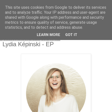
This site uses cookies from Google to deliver its services
Na obrzeżach
and to analyze traffic. Your IP address and user-agent are
shared with Google along with performance and security
metrics to ensure quality of service, generate usage
statistics, and to detect and address abuse.
▼
LEARN MORE
GOT IT
poniedziałek, 24 lipca 2017
Lydia Képinski - EP