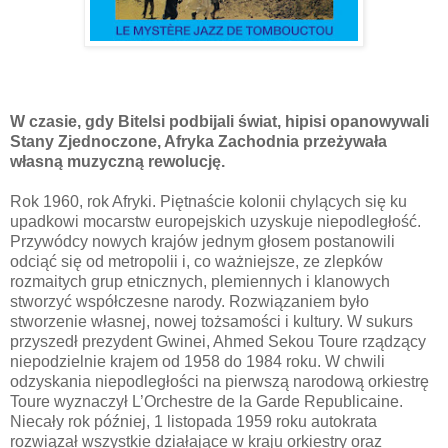
W czasie, gdy Bitelsi podbijali świat, hipisi opanowywali
Stany Zjednoczone, Afryka Zachodnia przeżywała
własną muzyczną rewolucję.
Rok 1960, rok Afryki. Piętnaście kolonii chylących się ku
upadkowi mocarstw europejskich uzyskuje niepodległość.
Przywódcy nowych krajów jednym głosem postanowili
odciąć się od metropolii i, co ważniejsze, ze zlepków
rozmaitych grup etnicznych, plemiennych i klanowych
stworzyć współczesne narody. Rozwiązaniem było
stworzenie własnej, nowej tożsamości i kultury. W sukurs
przyszedł prezydent Gwinei, Ahmed Sekou Toure rządzący
niepodzielnie krajem od 1958 do 1984 roku. W chwili
odzyskania niepodległości na pierwszą narodową orkiestrę
Toure wyznaczył L’Orchestre de la Garde Republicaine.
Niecały rok później, 1 listopada 1959 roku autokrata
rozwiązał wszystkie działające w kraju orkiestry oraz