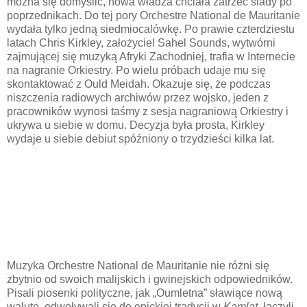
można się domyślić, nowa władza chciała zatrzeć ślady po
poprzednikach. Do tej pory Orchestre National de Mauritanie
wydała tylko jedną siedmiocalówkę. Po prawie czterdziestu
latach Chris Kirkley, założyciel Sahel Sounds, wytwórni
zajmującej się muzyką Afryki Zachodniej, trafia w Internecie
na nagranie Orkiestry. Po wielu próbach udaje mu się
skontaktować z Ould Meidah. Okazuje się, że podczas
niszczenia radiowych archiwów przez wojsko, jeden z
pracowników wynosi taśmy z sesja nagraniową Orkiestry i
ukrywa u siebie w domu. Decyzja była prosta, Kirkley
wydaje u siebie debiut spóźniony o trzydzieści kilka lat.
Muzyka Orchestre National de Mauritanie nie różni się
zbytnio od swoich malijskich i gwinejskich odpowiedników.
Pisali piosenki polityczne, jak „Oumletna” sławiące nową
walutę, odwoływali się do epickiej tradycji w
Kamlat
, łączyli