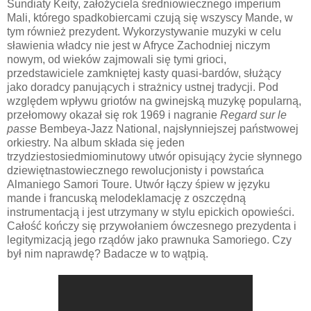
Sundiaty Keity, założyciela średniowiecznego imperium
Mali, którego spadkobiercami czują się wszyscy Mande, w
tym również prezydent. Wykorzystywanie muzyki w celu
sławienia władcy nie jest w Afryce Zachodniej niczym
nowym, od wieków zajmowali się tymi grioci,
przedstawiciele zamkniętej kasty quasi-bardów, służący
jako doradcy panujących i strażnicy ustnej tradycji. Pod
względem wpływu griotów na gwinejską muzykę popularną,
przełomowy okazał się rok 1969 i nagranie
Regard sur le
passe
Bembeya-Jazz National, najsłynniejszej państwowej
orkiestry. Na album składa się jeden
trzydziestosiedmiominutowy utwór opisujący życie słynnego
dziewiętnastowiecznego rewolucjonisty i powstańca
Almaniego Samori Toure. Utwór łączy śpiew w języku
mande i francuską melodeklamację z oszczędną
instrumentacją i jest utrzymany w stylu epickich opowieści.
Całość kończy się przywołaniem ówczesnego prezydenta i
legitymizacją jego rządów jako prawnuka Samoriego. Czy
był nim naprawdę? Badacze w to wątpią.