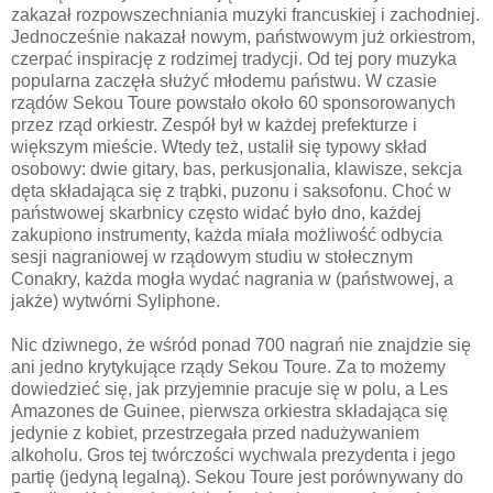
zakazał rozpowszechniania muzyki francuskiej i zachodniej.
Jednocześnie nakazał nowym, państwowym już orkiestrom,
czerpać inspirację z rodzimej tradycji. Od tej pory muzyka
popularna zaczęła służyć młodemu państwu. W czasie
rządów Sekou Toure powstało około 60 sponsorowanych
przez rząd orkiestr. Zespół był w każdej prefekturze i
większym mieście. Wtedy też, ustalił się typowy skład
osobowy: dwie gitary, bas, perkusjonalia, klawisze, sekcja
dęta składająca się z trąbki, puzonu i saksofonu. Choć w
państwowej skarbnicy często widać było dno, każdej
zakupiono instrumenty, każda miała możliwość odbycia
sesji nagraniowej w rządowym studiu w stołecznym
Conakry, każda mogła wydać nagrania w (państwowej, a
jakże) wytwórni Syliphone.
Nic dziwnego, że wśród ponad 700 nagrań nie znajdzie się
ani jedno krytykujące rządy Sekou Toure. Za to możemy
dowiedzieć się, jak przyjemnie pracuje się w polu, a Les
Amazones de Guinee, pierwsza orkiestra składająca się
jedynie z kobiet, przestrzegała przed nadużywaniem
alkoholu. Gros tej twórczości wychwala prezydenta i jego
partię (jedyną legalną). Sekou Toure jest porównywany do