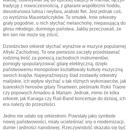
tradycję z nowoczesnością, z gitarami współbrzmi hoddu,
dwustrunowa lutnia i neyfara, arabski flet. Jest jednak coś,
co wyróżnia Mauretańczyków. To smutek. Inne orkiestry
grały pogodnie, u nich słychać melancholię, niepasującą do
głosu młodego, dumnego państwa. Jakby przeczuwali, że
ten sen nie może się ziścić.
Dziedzictwo orkiestr słychać wyraźnie w muzyce popularnej
Afryki Zachodniej. To one pierwsze zaczęły przedstawiać
rodzimą treść za pomocą zachodnich instrumentów,
pomogły spopularyzować gitarę elektryczną, dzięki
państwowemu monopolowi kształtowały kulturę muzyczną
swoich krajów. Najwyraźniejszy ślad zostawiły orkiestry
malijskie, ich wpływ słychać u tak różnych wykonawców, jak
tuareskich herosów gitary Tinariwen, pieśniarki Rokii Traore
czy popowych Amadou & Mariam. Jednak, mimo że kilka
orkiestr, jak Kanaga czy Rail-Band koncertuje do dzisiaj, ich
era należy do przeszłości.
Jedno nie udało się orkiestrom. Powstały jako symbole
nowej państwowości, miały ucieleśniać sny o modernizacji,
dumie i jedności narodowej. Rzeczywistość okazała się być