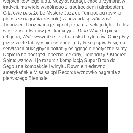
wojowników tego ludu. Muzyka Kanagi, choć utrzymana w
tradycji, ma wiele wspólnego z krautrockiem i afrobeatem.
Gitarowe pasaże Le Mystere Jazz de Tomboctou (były to
pierwsze nagrania zespołu) zapowiadają twórczość
Tinariwen. Urozmaica je hipnotyczna gra sekcji dętej. Tu też
większość utworów jest tradycyjna,
Dina Waliji
to pieśń
religijna,
Wale
wywodzi się z tuareskich rytuałów. Obie płyty
przez wiele lat były niedostępne i gdy tylko pojawiły się na
serwisach aukcyjnych potrafiły osiągnąć niebotyczne sumy.
Dopiero na początku obecnej dekady, Holendrzy z Kindred
Spirits wznowili je razem z kompilacją Super Biton de
Segou na kompakcie i winylu. Równie niedawno
amerykańskie Mississippi Records wznowiło nagrania z
pierwszego Biennale.