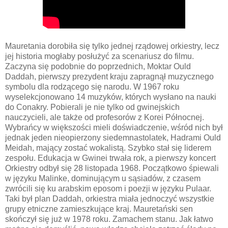
Mauretania dorobiła się tylko jednej rządowej orkiestry, lecz
jej historia mogłaby posłużyć za scenariusz do filmu.
Zaczyna się podobnie do poprzednich, Moktar Ould
Daddah, pierwszy prezydent kraju zapragnął muzycznego
symbolu dla rodzącego się narodu. W 1967 roku
wyselekcjonowano 14 muzyków, których wysłano na nauki
do Conakry. Pobierali je nie tylko od gwinejskich
nauczycieli, ale także od profesorów z Korei Północnej.
Wybrańcy w większości mieli doświadczenie, wśród nich był
jednak jeden nieopierzony siedemnastolatek, Hadrami Ould
Meidah, mający zostać wokalistą. Szybko stał się liderem
zespołu. Edukacja w Gwinei trwała rok, a pierwszy koncert
Orkiestry odbył się 28 listopada 1968. Początkowo śpiewali
w języku Malinke, dominującym u sąsiadów, z czasem
zwrócili się ku arabskim eposom i poezji w języku Pulaar.
Taki był plan Daddah, orkiestra miała jednoczyć wszystkie
grupy etniczne zamieszkujące kraj. Mauretański sen
skończył się już w 1978 roku. Zamachem stanu. Jak łatwo