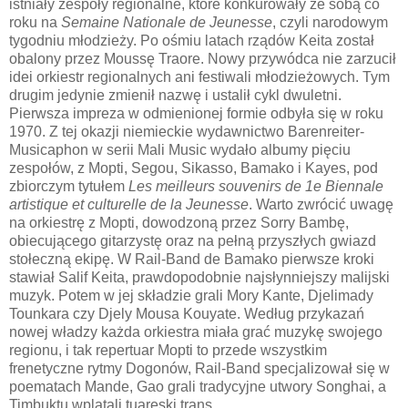
istniały zespoły regionalne, które konkurowały ze sobą co
roku na
Semaine Nationale de Jeunesse
, czyli narodowym
tygodniu młodzieży. Po ośmiu latach rządów Keita został
obalony przez Moussę Traore. Nowy przywódca nie zarzucił
idei orkiestr regionalnych ani festiwali młodzieżowych. Tym
drugim jedynie zmienił nazwę i ustalił cykl dwuletni.
Pierwsza impreza w odmienionej formie odbyła się w roku
1970. Z tej okazji niemieckie wydawnictwo Barenreiter-
Musicaphon w serii Mali Music wydało albumy pięciu
zespołów, z Mopti, Segou, Sikasso, Bamako i Kayes, pod
zbiorczym tytułem
Les meilleurs souvenirs de 1e Biennale
artistique et culturelle de la Jeunesse
. Warto zwrócić uwagę
na orkiestrę z Mopti, dowodzoną przez Sorry Bambę,
obiecującego gitarzystę oraz na pełną przyszłych gwiazd
stołeczną ekipę. W Rail-Band de Bamako pierwsze kroki
stawiał Salif Keita, prawdopodobnie najsłynniejszy malijski
muzyk. Potem w jej składzie grali Mory Kante, Djelimady
Tounkara czy Djely Mousa Kouyate. Według przykazań
nowej władzy każda orkiestra miała grać muzykę swojego
regionu, i tak repertuar Mopti to przede wszystkim
frenetyczne rytmy Dogonów, Rail-Band specjalizował się w
poematach Mande, Gao grali tradycyjne utwory Songhai, a
Timbuktu wplatali tuareski trans.