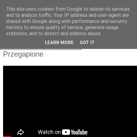
This site uses cookies from Google to deliver its services
Na obrzeżach
and to analyze traffic. Your IP address and user-agent are
shared with Google along with performance and security
metrics to ensure quality of service, generate usage
statistics, and to detect and address abuse.
▼
LEARN MORE
GOT IT
poniedziałek, 12 sierpnia 2013
Przegapione