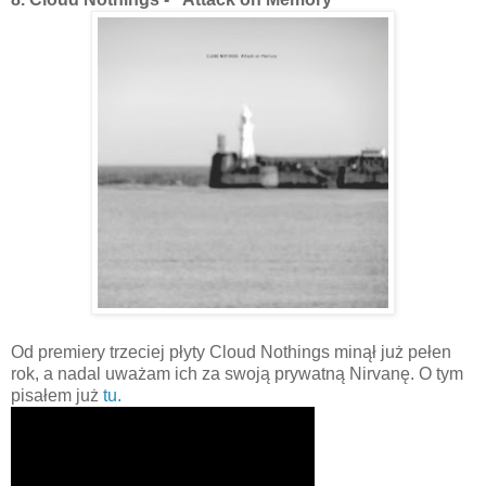
Od premiery trzeciej płyty Cloud Nothings minął już pełen
rok, a nadal uważam ich za swoją prywatną Nirvanę. O tym
pisałem już
tu.