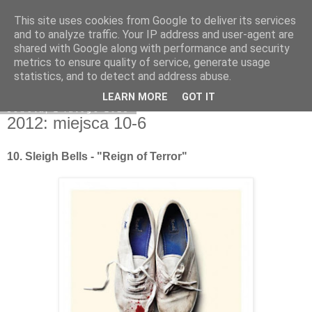
This site uses cookies from Google to deliver its services
Na obrzeżach
and to analyze traffic. Your IP address and user-agent are
shared with Google along with performance and security
metrics to ensure quality of service, generate usage
statistics, and to detect and address abuse.
▼
LEARN MORE
GOT IT
sobota, 2 lutego 2013
2012: miejsca 10-6
10. Sleigh Bells - "Reign of Terror"