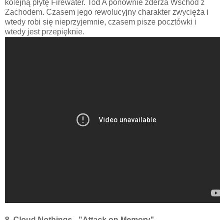
kolejną płytę Firewater. Tod A ponownie zderza Wschód z
Zachodem. Czasem jego rewolucyjny charakter zwycięża i
wtedy robi się nieprzyjemnie, czasem pisze pocztówki i
wtedy jest przepięknie.
8. Cloud Nothings - "Attack on Memory"