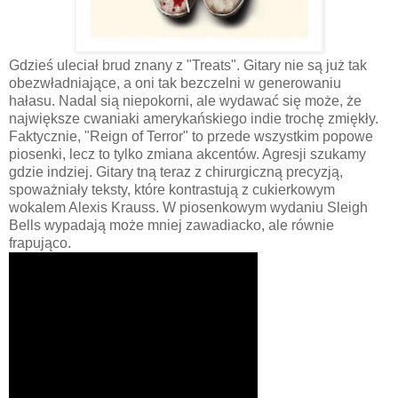
Gdzieś uleciał brud znany z "Treats". Gitary nie są już tak
obezwładniające, a oni tak bezczelni w generowaniu
hałasu. Nadal sią niepokorni, ale wydawać się może, że
największe cwaniaki amerykańskiego indie trochę zmiękły.
Faktycznie, "Reign of Terror" to przede wszystkim popowe
piosenki, lecz to tylko zmiana akcentów. Agresji szukamy
gdzie indziej. Gitary tną teraz z chirurgiczną precyzją,
spoważniały teksty, które kontrastują z cukierkowym
wokalem Alexis Krauss. W piosenkowym wydaniu Sleigh
Bells wypadają może mniej zawadiacko, ale równie
frapująco.