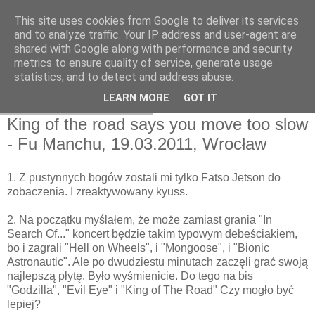
This site uses cookies from Google to deliver its services
Na obrzeżach
and to analyze traffic. Your IP address and user-agent are
shared with Google along with performance and security
metrics to ensure quality of service, generate usage
statistics, and to detect and address abuse.
▼
LEARN MORE
GOT IT
niedziela, 20 marca 2011
King of the road says you move too slow
- Fu Manchu, 19.03.2011, Wrocław
1. Z pustynnych bogów zostali mi tylko Fatso Jetson do
zobaczenia. I zreaktywowany kyuss.
2. Na początku myślałem, że może zamiast grania "In
Search Of..." koncert będzie takim typowym debeściakiem,
bo i zagrali "Hell on Wheels", i "Mongoose", i "Bionic
Astronautic". Ale po dwudziestu minutach zaczęli grać swoją
najlepszą płytę. Było wyśmienicie. Do tego na bis
"Godzilla", "Evil Eye" i "King of The Road" Czy mogło być
lepiej?