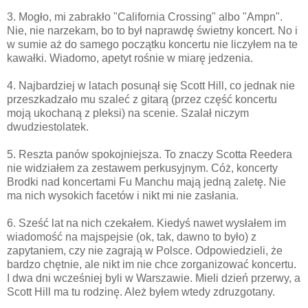
3. Mogło, mi zabrakło "California Crossing" albo "Ampn".
Nie, nie narzekam, bo to był naprawdę świetny koncert. No i
w sumie aż do samego początku koncertu nie liczyłem na te
kawałki. Wiadomo, apetyt rośnie w miarę jedzenia.
4. Najbardziej w latach posunął się Scott Hill, co jednak nie
przeszkadzało mu szaleć z gitarą (przez część koncertu
moją ukochaną z pleksi) na scenie. Szalał niczym
dwudziestolatek.
5. Reszta panów spokojniejsza. To znaczy Scotta Reedera
nie widziałem za zestawem perkusyjnym. Cóż, koncerty
Brodki nad koncertami Fu Manchu mają jedną zaletę. Nie
ma nich wysokich facetów i nikt mi nie zasłania.
6. Sześć lat na nich czekałem. Kiedyś nawet wysłałem im
wiadomość na majspejsie (ok, tak, dawno to było) z
zapytaniem, czy nie zagrają w Polsce. Odpowiedzieli, że
bardzo chętnie, ale nikt im nie chce zorganizować koncertu.
I dwa dni wcześniej byli w Warszawie. Mieli dzień przerwy, a
Scott Hill ma tu rodzinę. Ależ byłem wtedy zdruzgotany.