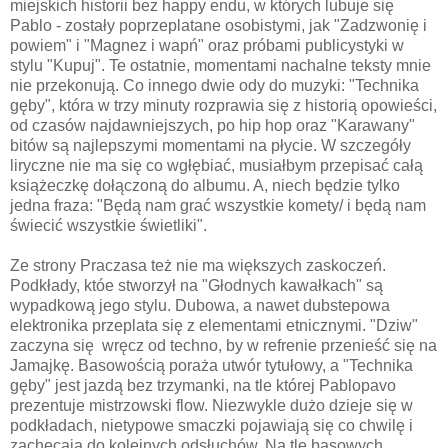
miejskich historii bez happy endu, w których lubuje się
Pablo - zostały poprzeplatane osobistymi, jak "Zadzwonię i
powiem" i "Magnez i wapń" oraz próbami publicystyki w
stylu "Kupuj". Te ostatnie, momentami nachalne teksty mnie
nie przekonują. Co innego dwie ody do muzyki: "Technika
gęby", która w trzy minuty rozprawia się z historią opowieści,
od czasów najdawniejszych, po hip hop oraz "Karawany"
bitów są najlepszymi momentami na płycie. W szczegóły
liryczne nie ma się co wgłębiać, musiałbym przepisać całą
książeczkę dołączoną do albumu. A, niech będzie tylko
jedna fraza: "Będą nam grać wszystkie komety/ i będą nam
świecić wszystkie świetliki".
Ze strony Praczasa też nie ma większych zaskoczeń.
Podkłady, któe stworzył na "Głodnych kawałkach" są
wypadkową jego stylu. Dubowa, a nawet dubstepowa
elektronika przeplata się z elementami etnicznymi. "Dziw"
zaczyna się wręcz od techno, by w refrenie przenieść się na
Jamajkę. Basowością poraża utwór tytułowy, a "Technika
gęby" jest jazdą bez trzymanki, na tle której Pablopavo
prezentuje mistrzowski flow. Niezwykle dużo dzieje się w
podkładach, nietypowe smaczki pojawiają się co chwilę i
zachęcają do kolejnych odsłuchów. Na tle basowych