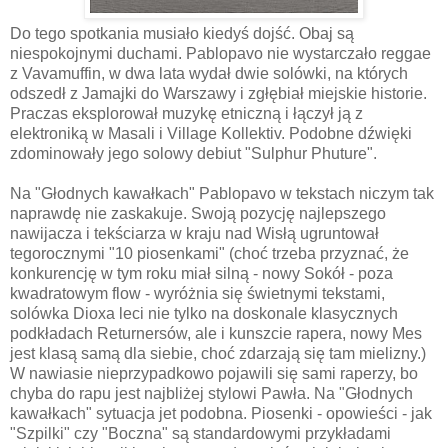
Do tego spotkania musiało kiedyś dojść. Obaj są
niespokojnymi duchami. Pablopavo nie wystarczało reggae
z Vavamuffin, w dwa lata wydał dwie solówki, na których
odszedł z Jamajki do Warszawy i zgłębiał miejskie historie.
Praczas eksplorował muzykę etniczną i łączył ją z
elektroniką w Masali i Village Kollektiv. Podobne dźwięki
zdominowały jego solowy debiut "Sulphur Phuture".
Na "Głodnych kawałkach" Pablopavo w tekstach niczym tak
naprawdę nie zaskakuje. Swoją pozycję najlepszego
nawijacza i tekściarza w kraju nad Wisłą ugruntował
tegorocznymi "10 piosenkami" (choć trzeba przyznać, że
konkurencję w tym roku miał silną - nowy Sokół - poza
kwadratowym flow - wyróżnia się świetnymi tekstami,
solówka Dioxa leci nie tylko na doskonale klasycznych
podkładach Returnersów, ale i kunszcie rapera, nowy Mes
jest klasą samą dla siebie, choć zdarzają się tam mielizny.)
W nawiasie nieprzypadkowo pojawili się sami raperzy, bo
chyba do rapu jest najbliżej stylowi Pawła. Na "Głodnych
kawałkach" sytuacja jet podobna. Piosenki - opowieści - jak
"Szpilki" czy "Boczna" są standardowymi przykładami